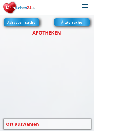
Adressen suche
Ärzte suche
APOTHEKEN