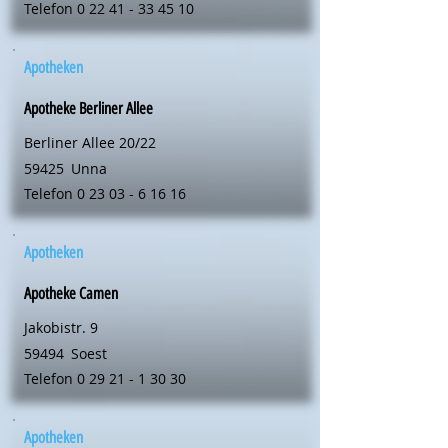
Telefon
0 22 41 - 33 45 10
Apotheken
Apotheke Berliner Allee
Berliner Allee 20/22
59425
Unna
Telefon
0 23 03 - 6 16 16
Apotheken
Apotheke Camen
Jakobistr. 9
59494
Soest
Telefon
0 29 21 - 1 30 30
Apotheken