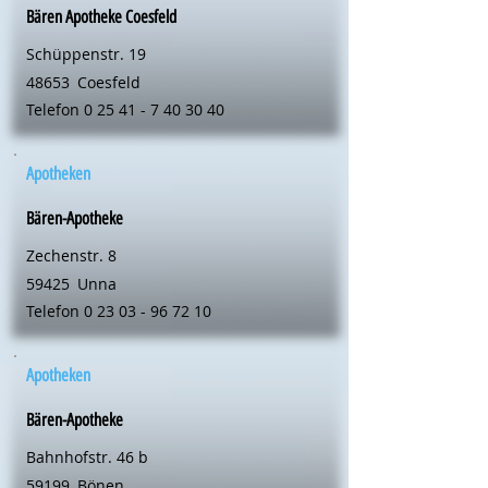
Bären Apotheke Coesfeld
Schüppenstr. 19
48653
Coesfeld
Telefon
0 25 41 - 7 40 30 40
Apotheken
Bären-Apotheke
Zechenstr. 8
59425
Unna
Telefon
0 23 03 - 96 72 10
Apotheken
Bären-Apotheke
Bahnhofstr. 46 b
59199
Bönen