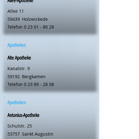
Allee-Apotheke
Allee 11
59439
Holzwickede
Telefon
0 23 01 - 86 28
Apotheken
Alte Apotheke
Kanalstr. 9
59192
Bergkamen
Telefon
0 23 89 - 28 08
Apotheken
Antonius-Apotheke
Schulstr. 25
53757
Sankt Augustin