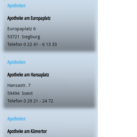
Apotheken
Apotheke am Europaplatz
Europaplatz 6
53721
Siegburg
Telefon
0 22 41 - 6 13 33
Apotheken
Apotheke am Hansaplatz
Hansastr. 7
59494
Soest
Telefon
0 29 21 - 24 72
Apotheken
Apotheke am Kämertor