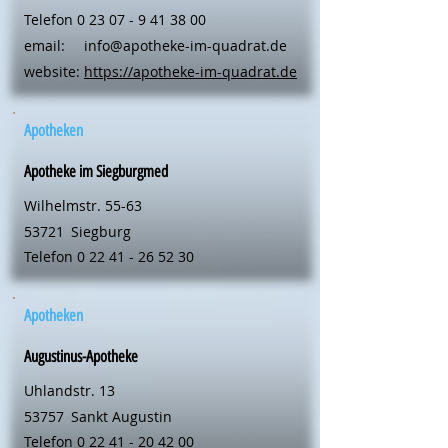
Telefon
0 23 07 - 9 41 38 00
email:
info@apotheke-im-quadrat.de
website:
https://apotheke-im-quadrat.de
Apotheken
Apotheke im Siegburgmed
Wilhelmstr. 55-63
53721
Siegburg
Telefon
0 22 41 - 26 52 30
Apotheken
Augustinus-Apotheke
Uhlandstr. 13
53757
Sankt Augustin
Telefon
0 22 41 - 20 42 00