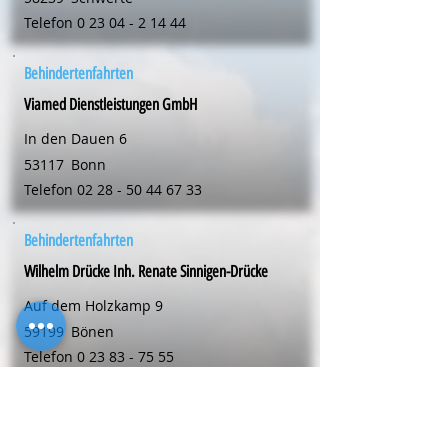
Telefon
0 23 04 - 2 14 44
Behindertenfahrten
Viamed Dienstleistungen GmbH
In den Dauen 6
53117
Bonn
Telefon
02 28 - 50 44 67 33
Behindertenfahrten
Wilhelm Drücke Inh. Renate Sinnigen-Drücke
Auf dem Holzkamp 9
59199
Bönen
Telefon
0 23 83 - 75 55
Behindertenfahrten
easy drive - Paul Marondel und Roland Schwarz GbR