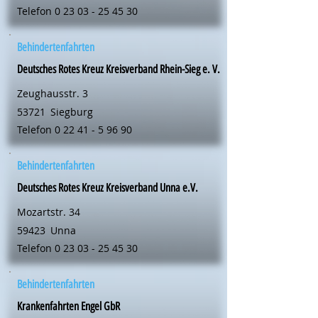
Telefon
0 23 03 - 25 45 30
Behindertenfahrten
Deutsches Rotes Kreuz Kreisverband Rhein-Sieg e. V.
Zeughausstr. 3
53721
Siegburg
Telefon
0 22 41 - 5 96 90
Behindertenfahrten
Deutsches Rotes Kreuz Kreisverband Unna e.V.
Mozartstr. 34
59423
Unna
Telefon
0 23 03 - 25 45 30
Behindertenfahrten
Krankenfahrten Engel GbR