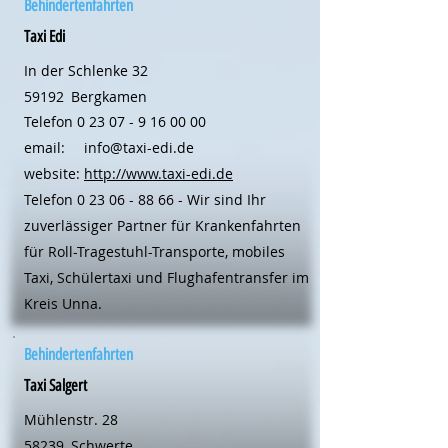
Behindertenfahrten
Taxi Edi
In der Schlenke 32
59192
Bergkamen
Telefon
0 23 07 - 9 16 00 00
email:
info@taxi-edi.de
website:
http://www.taxi-edi.de
Telefon
0 23 06 - 88 66
- Wir sind Ihr
zuverlässiger Partner für Krankenfahrten
für Roll-Tragestuhl-Transporte, mobiles
Taxi, Schülertaxi und Flughafentransfer im
Kreis Unna.
Behindertenfahrten
Taxi Salgert
Mühlenstr. 28
58239
Schwerte