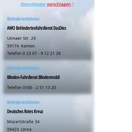
Dienstleister
vorschlagen
?
Behindertenfahrten
AWO Behindertenfahrdienst DasDies
Unnaer Str. 29
59174
Kamen
Telefon
0 23 07 - 9 12 21 26
Behindertenfahrten
Blinden-Fahrdienst Blindenmobil
Telefon
0160 - 2 51 13 20
Behindertenfahrten
Deutsches Rotes Kreuz
Mozartstraße 34
59423
Unna