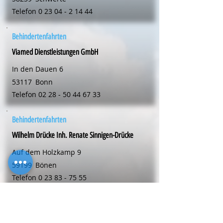
Telefon
0 23 04 - 2 14 44
Behindertenfahrten
Viamed Dienstleistungen GmbH
In den Dauen 6
53117
Bonn
Telefon
02 28 - 50 44 67 33
Behindertenfahrten
Wilhelm Drücke Inh. Renate Sinnigen-Drücke
Auf dem Holzkamp 9
59199
Bönen
Telefon
0 23 83 - 75 55
Behindertenfahrten
easy drive - Paul Marondel und Roland Schwarz GbR