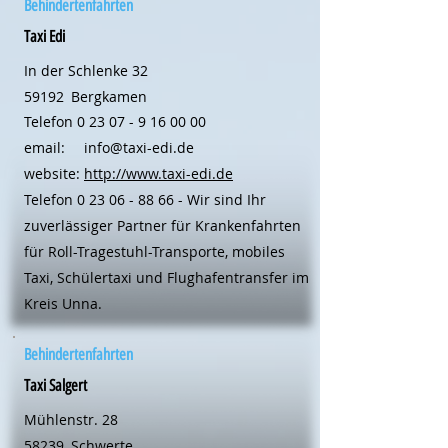
Behindertenfahrten
Taxi Edi
In der Schlenke 32
59192
Bergkamen
Telefon
0 23 07 - 9 16 00 00
email:
info@taxi-edi.de
website:
http://www.taxi-edi.de
Telefon
0 23 06 - 88 66
- Wir sind Ihr
zuverlässiger Partner für Krankenfahrten
für Roll-Tragestuhl-Transporte, mobiles
Taxi, Schülertaxi und Flughafentransfer im
Kreis Unna.
Behindertenfahrten
Taxi Salgert
Mühlenstr. 28
58239
Schwerte