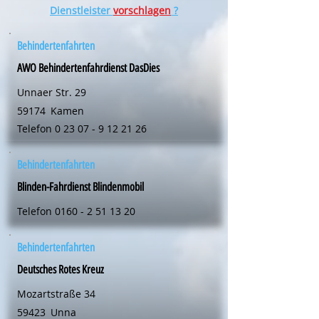
Dienstleister
vorschlagen
?
Behindertenfahrten
AWO Behindertenfahrdienst DasDies
Unnaer Str. 29
59174
Kamen
Telefon
0 23 07 - 9 12 21 26
Behindertenfahrten
Blinden-Fahrdienst Blindenmobil
Telefon
0160 - 2 51 13 20
Behindertenfahrten
Deutsches Rotes Kreuz
Mozartstraße 34
59423
Unna