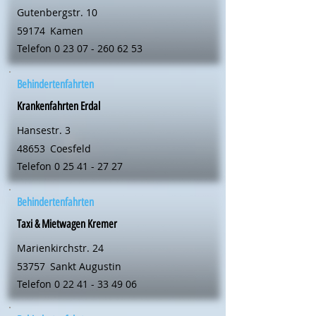
Gutenbergstr. 10
59174
Kamen
Telefon
0 23 07 - 260 62 53
Behindertenfahrten
Krankenfahrten Erdal
Hansestr. 3
48653
Coesfeld
Telefon
0 25 41 - 27 27
Behindertenfahrten
Taxi & Mietwagen Kremer
Marienkirchstr. 24
53757
Sankt Augustin
Telefon
0 22 41 - 33 49 06