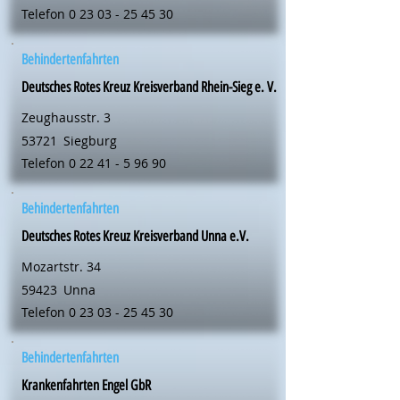
Telefon
0 23 03 - 25 45 30
Behindertenfahrten
Deutsches Rotes Kreuz Kreisverband Rhein-Sieg e. V.
Zeughausstr. 3
53721
Siegburg
Telefon
0 22 41 - 5 96 90
Behindertenfahrten
Deutsches Rotes Kreuz Kreisverband Unna e.V.
Mozartstr. 34
59423
Unna
Telefon
0 23 03 - 25 45 30
Behindertenfahrten
Krankenfahrten Engel GbR