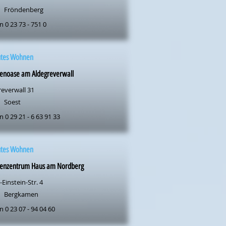
Fröndenberg
n 0 23 73 - 751 0
utes Wohnen
renoase am Aldegreverwall
reverwall 31
Soest
n 0 29 21 - 6 63 91 33
utes Wohnen
renzentrum Haus am Nordberg
-Einstein-Str. 4
Bergkamen
n 0 23 07 - 94 04 60