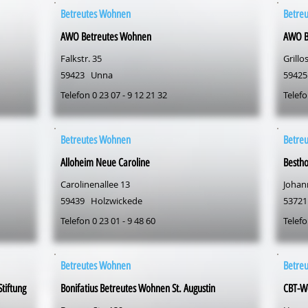
Betreutes Wohnen
Betre
AWO Betreutes Wohnen
AWO B
Falkstr. 35
Grillos
59423
Unna
59425
Telefon 0 23 07 - 9 12 21 32
Telefo
Betreutes Wohnen
Betre
Alloheim Neue Caroline
Besth
Carolinenallee 13
Johan
59439
Holzwickede
53721
Telefon 0 23 01 - 9 48 60
Telefo
Betreutes Wohnen
Betre
tiftung
Bonifatius Betreutes Wohnen St. Augustin
CBT-W