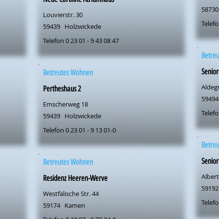
58730
Louvierstr. 30
Telefo
59439
Holzwickede
Telefon 0 23 01 - 9 43 08 47
Betre
Senio
Betreutes Wohnen
Aldeg
Pertheshaus 2
59494
Emscherweg 18
Telefo
59439
Holzwickede
Telefon 0 23 01 - 9 13 01-0
Betre
Senio
Betreutes Wohnen
Albert
Residenz Heeren-Werve
59192
Westfälische Str. 44
Telefo
59174
Kamen