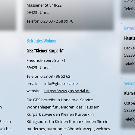
59494
Massener Str. 18-22
Telefo
59423
Unna
Telefon 0 23 03 - 2 58 99 70
Betre
Haus 
Betreutes Wohnen
Beckes
GBS "Kleiner Kurpark"
58239
Friedrich-Ebert-Str. 71
Telefo
59425
Unna
Telefon 0 23 03 - 96 52 62
email:
info@gbs-sozial.de
Senio
website:
https://www.gbs-sozial.de
Klara-
Die GBS betreibt in Unna zwei Service-
Ostber
m
Wohnanlagen für Senioren, das Haus am
58239
Kurpark sowie den Kleinen Kurpark in
Telefo
ie ein
Königsborn. Im Kleinen Kurpark finden Sie ein
elches
modernes, autonomes Wohnkonzept, welches