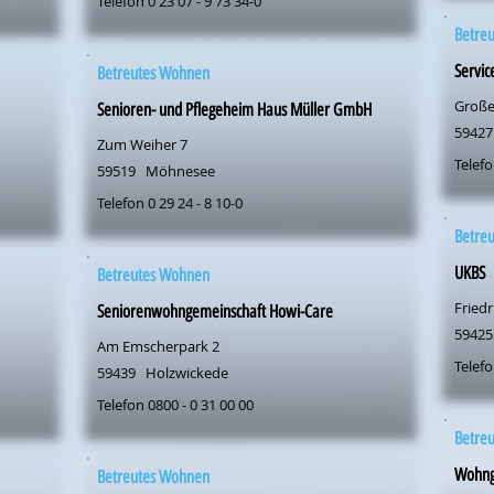
Telefon 0 23 07 - 9 73 34-0
Betre
Servi
Betreutes Wohnen
Große
Senioren- und Pflegeheim Haus Müller GmbH
59427
Zum Weiher 7
Telefo
59519
Möhnesee
Telefon 0 29 24 - 8 10-0
Betre
UKBS
Betreutes Wohnen
Friedr
Seniorenwohngemeinschaft Howi-Care
59425
Am Emscherpark 2
Telefo
59439
Holzwickede
Telefon 0800 - 0 31 00 00
Betre
Wohng
Betreutes Wohnen