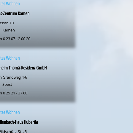
utes Wohnen
es-Zentrum Kamen
sstr. 10
Kamen
n 0 23 07 - 2 00 20
utes Wohnen
eheim Thomä-Residenz GmbH
n Grandweg 4-6
Soest
n 0 29 21 - 37 60
utes Wohnen
llenbach-Haus Hubertia
ildschütz-Str. 5