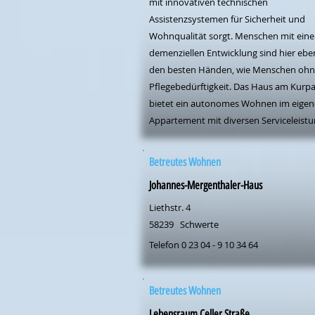
mit innovativen technischen
Assistenzsystemen für Sicherheit und
Wohnqualität sorgt. Menschen mit eine
demenziellen Entwicklung sind hier ebe
den besten Händen, wie Menschen oh
Pflegebedürftigkeit. Das Haus am Kurp
bietet ein autonomes Wohnen im eige
Appartement mit diversen Serviceleistu
Betreutes Wohnen
Johannes-Mergenthaler-Haus
Liethstr. 4
58239
Schwerte
Telefon 0 23 04 - 9 10 34 64
Betreutes Wohnen
Lebensraum Celler Straße