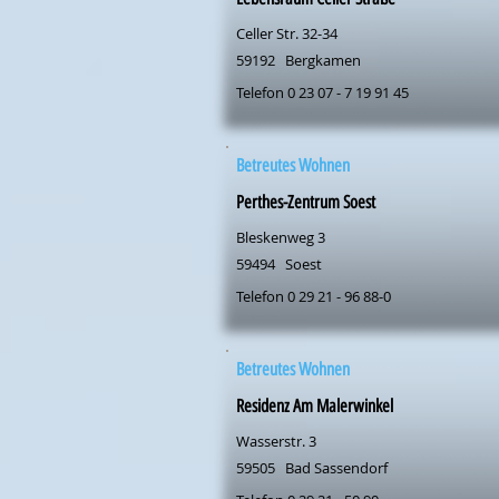
Celler Str. 32-34
59192
Bergkamen
Telefon 0 23 07 - 7 19 91 45
Betreutes Wohnen
Perthes-Zentrum Soest
Bleskenweg 3
59494
Soest
Telefon 0 29 21 - 96 88-0
Betreutes Wohnen
Residenz Am Malerwinkel
Wasserstr. 3
59505
Bad Sassendorf