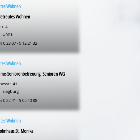
utes Wohnen
etreutes Wohnen
tr. 4
Unna
n 0 23 07 - 9 12 21 32
utes Wohnen
ome-Seniorenbetreuung, Senioren WG
nesstr. 41
Siegburg
n 0 22 41 - 9 05 40 88
utes Wohnen
ohnhaus St. Monika