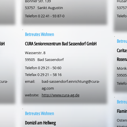
Bonner Str. 139
Husar
53757
Sankt Augustin
53757
Telefon 0 22 41 - 93 87-0
Telefo
Betreutes Wohnen
Betre
mbH
CURA Seniorencentrum Bad Sassendorf GmbH
Carit
Wasserstr. 8
Rosen
59505
Bad Sassendorf
Telefon 0 29 21 - 50 60
Mörike
Telefax 0 29 21 – 58 16
59505
cura-
email:
bad-sassendorf.einrichtung@cura-
Telefo
ag.com
website:
http://www.cura-ag.de
Betre
Flami
Betreutes Wohnen
Osten
Domizil am Hellweg