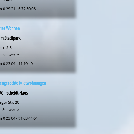
Soest
n 0 29 21 - 6 72 50 06
utes Wohnen
am Stadtpark
tr. 3-5
Schwerte
n 0 23 04 - 91 10 - 0
rengerechte Mietwohnungen
Röhrscheidt-Haus
ger Str. 20
Schwerte
n 0 23 04 - 91 03 44 64