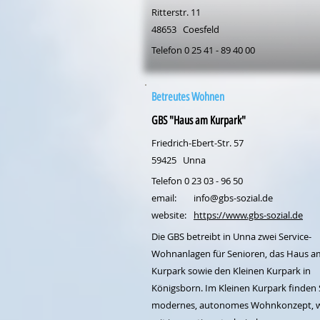
Ritterstr. 11
48653
Coesfeld
Telefon 0 25 41 - 89 40 00
Betreutes Wohnen
GBS "Haus am Kurpark"
Friedrich-Ebert-Str. 57
59425
Unna
Telefon 0 23 03 - 96 50
email:
info@gbs-sozial.de
website:
https://www.gbs-sozial.de
Die GBS betreibt in Unna zwei Service-
Wohnanlagen für Senioren, das Haus a
Kurpark sowie den Kleinen Kurpark in
Königsborn. Im Kleinen Kurpark finden S
modernes, autonomes Wohnkonzept, w