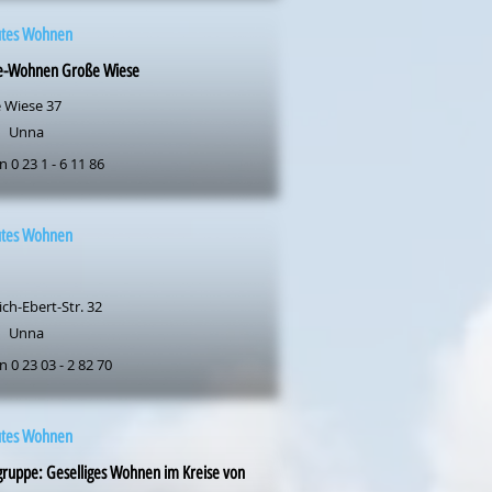
utes Wohnen
ce-Wohnen Große Wiese
 Wiese 37
Unna
n 0 23 1 - 6 11 86
utes Wohnen
ich-Ebert-Str. 32
Unna
n 0 23 03 - 2 82 70
utes Wohnen
ruppe: Geselliges Wohnen im Kreise von