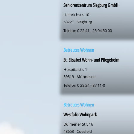
Seniorenzentrum Siegburg GmbH
Heinrichstr. 10
53721
Siegburg
Telefon 0 22 41 - 25 04 50 00
Betreutes Wohnen
St. Elisabet Wohn- und Pflegeheim
Hospitalstr. 1
59519
Möhnesee
Telefon 0 29 24 - 87 11-0
Betreutes Wohnen
Westfalia Wohnpark
Dülmener Str. 16
48653
Coesfeld