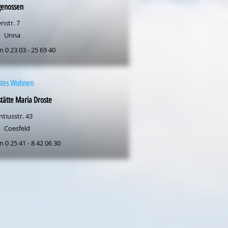
genossen
nstr. 7
Unna
n 0 23 03 - 25 69 40
utes Wohnen
ätte Maria Droste
tiusstr. 43
Coesfeld
n 0 25 41 - 8 42 06 30