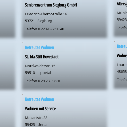
Alters
Seniorenzentrum Siegburg GmbH
Mühle
Friedrich-Ebert-Straße 16
59423
53721
Siegburg
Telefo
Telefon 0 22 41 - 2 50 40
Betre
Betreutes Wohnen
Wohnst
St. Ida-Stift Hovestadt
Lauren
Nordwalderstr. 15
48653
59510
Lippetal
Telefo
Telefon 0 29 23 - 98 10
Betreutes Wohnen
Wohnen mit Service
Mozartstr. 38
59423
Unna