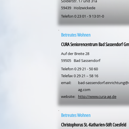
Sölderstr. 17 und 31a
59439
Holzwickede
Telefon 0 23 01 - 9 13 01-0
Betreutes Wohnen
CURA Seniorencentrum Bad Sassendorf G
Auf der Breite 28
59505
Bad Sassendorf
Telefon 0 29 21 - 50 60
Telefax 0 29 21 – 58 16
email:
bad-sassendorf.einrichtung@
ag.com
website:
http://www.cura-ag.de
Betreutes Wohnen
Christophorus St.-Katharien-Stift Coesfeld