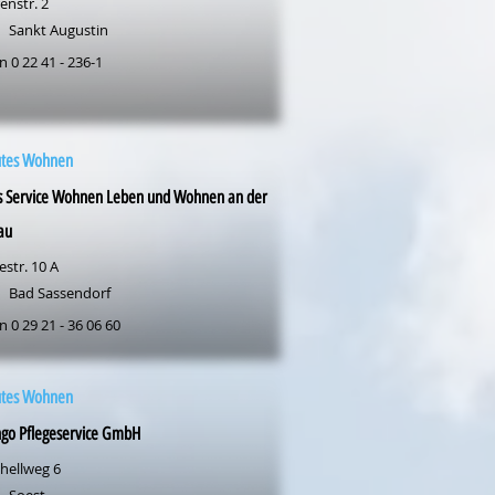
enstr. 2
Sankt Augustin
n 0 22 41 - 236-1
utes Wohnen
as Service Wohnen Leben und Wohnen an der
au
str. 10 A
Bad Sassendorf
n 0 29 21 - 36 06 60
utes Wohnen
ngo Pflegeservice GmbH
hellweg 6