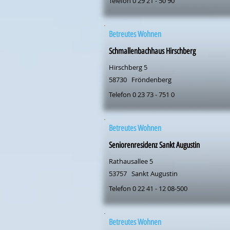
Telefon 0 29 21 - 50 90
Betreutes Wohnen
Schmallenbachhaus Hirschberg
Hirschberg 5
58730
Fröndenberg
Telefon 0 23 73 - 751 0
Betreutes Wohnen
Seniorenresidenz Sankt Augustin
Rathausallee 5
53757
Sankt Augustin
Telefon 0 22 41 - 12 08-500
Betreutes Wohnen