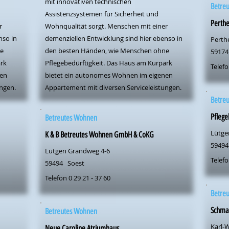
mit innovativen technischen
Betre
Assistenzsystemen für Sicherheit und
Perth
r
Wohnqualität sorgt. Menschen mit einer
nso in
demenziellen Entwicklung sind hier ebenso in
Perthe
ne
den besten Händen, wie Menschen ohne
59174
ark
Pflegebedürftigkeit. Das Haus am Kurpark
Telefo
nen
bietet ein autonomes Wohnen im eigenen
ngen.
Appartement mit diversen Serviceleistungen.
Betre
Pfleg
Betreutes Wohnen
Lütge
K & B Betreutes Wohnen GmbH & CoKG
59494
Lütgen Grandweg 4-6
Telefo
59494
Soest
Telefon 0 29 21 - 37 60
Betre
Schma
Betreutes Wohnen
Karl-W
Neue Caroline Atriumhaus