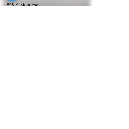
59519
Möhnesee
Telefon
0 29 24 - 630 48 77
Betreuungsdienste
Kompathisch mobile Alltagsbetreuung
Birkenweg 9
59192
Bergkamen
Telefon
0152 - 3 89 30 34 80
Regional
suchen
&
finden