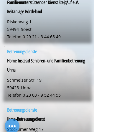
Familienunterstützender Dienst SteigAuf e.V.
Reitanlage Bördeland
Riskenweg 1
59494
Soest
Telefon
0 29 21 - 3 44 65 49
Betreuungsdienste
Home Instead Senioren- und Familienbetreuung
Unna
Schmelzer Str. 19
59425
Unna
Telefon
0 23 03 - 9 52 44 55
Betreuungsdienste
Ihme-Betreuungsdienst
Stockumer Weg 17