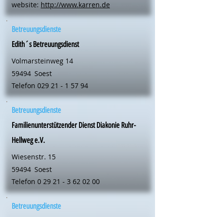
website:
http://www.karren.de
Betreuungsdienste
Edith´s Betreuungsdienst
Volmarsteinweg 14
59494
Soest
Telefon
029 21 - 1 57 94
Betreuungsdienste
Familienunterstützender Dienst Diakonie Ruhr-
Hellweg e.V.
Wiesenstr. 15
59494
Soest
Telefon
0 29 21 - 3 62 02 00
Betreuungsdienste