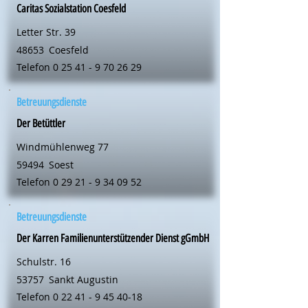
Caritas Sozialstation Coesfeld
Letter Str. 39
48653
Coesfeld
Telefon
0 25 41 - 9 70 26 29
Betreuungsdienste
Der Betüttler
Windmühlenweg 77
59494
Soest
Telefon
0 29 21 - 9 34 09 52
Betreuungsdienste
Der Karren Familienunterstützender Dienst gGmbH
Schulstr. 16
53757
Sankt Augustin
Telefon
0 22 41 - 9 45 40-18