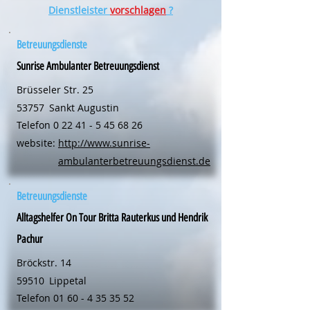
Dienstleister
vorschlagen
?
Betreuungsdienste
Sunrise Ambulanter Betreuungsdienst
Brüsseler Str. 25
53757
Sankt Augustin
Telefon
0 22 41 - 5 45 68 26
website:
http://www.sunrise-
ambulanterbetreuungsdienst.de
Betreuungsdienste
Alltagshelfer On Tour Britta Rauterkus und Hendrik
Pachur
Bröckstr. 14
59510
Lippetal
Telefon
01 60 - 4 35 35 52