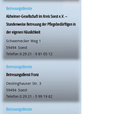
Betreuungsdienste
Alzheimer-Gesellschaft im Kreis Soest e.V. –
Stundenweise Betreuung der Pflegebedürftigen in
der eigenen Häuslichkeit
Schwemecker Weg 1
59494
Soest
Telefon
0 29 21 - 9 81 05 12
Betreuungsdienste
Betreuungsdienst Franz
Oestinghauser Str. 3
59494
Soest
Telefon
0 29 21 - 5 99 19 62
Betreuungsdienste