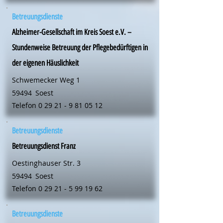
Betreuungsdienste
Alzheimer-Gesellschaft im Kreis Soest e.V. –
Stundenweise Betreuung der Pflegebedürftigen in
der eigenen Häuslichkeit
Schwemecker Weg 1
59494
Soest
Telefon
0 29 21 - 9 81 05 12
Betreuungsdienste
Betreuungsdienst Franz
Oestinghauser Str. 3
59494
Soest
Telefon
0 29 21 - 5 99 19 62
Betreuungsdienste