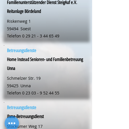
Familienunterstützender Dienst SteigAuf e.V.
Reitanlage Bördeland
Riskenweg 1
59494
Soest
Telefon
0 29 21 - 3 44 65 49
Betreuungsdienste
Home Instead Senioren- und Familienbetreuung
Unna
Schmelzer Str. 19
59425
Unna
Telefon
0 23 03 - 9 52 44 55
Betreuungsdienste
Ihme-Betreuungsdienst
Stockumer Weg 17