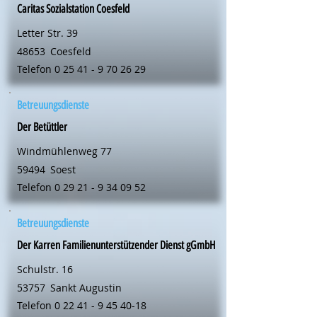
Caritas Sozialstation Coesfeld
Letter Str. 39
48653
Coesfeld
Telefon
0 25 41 - 9 70 26 29
Betreuungsdienste
Der Betüttler
Windmühlenweg 77
59494
Soest
Telefon
0 29 21 - 9 34 09 52
Betreuungsdienste
Der Karren Familienunterstützender Dienst gGmbH
Schulstr. 16
53757
Sankt Augustin
Telefon
0 22 41 - 9 45 40-18