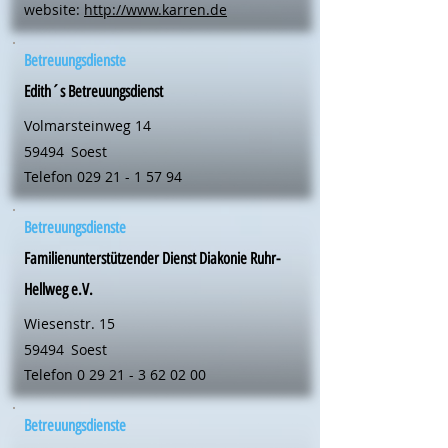
website:
http://www.karren.de
Betreuungsdienste
Edith´s Betreuungsdienst
Volmarsteinweg 14
59494
Soest
Telefon
029 21 - 1 57 94
Betreuungsdienste
Familienunterstützender Dienst Diakonie Ruhr-
Hellweg e.V.
Wiesenstr. 15
59494
Soest
Telefon
0 29 21 - 3 62 02 00
Betreuungsdienste