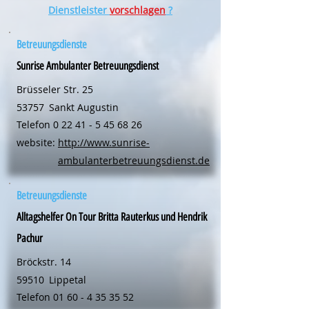
Dienstleister
vorschlagen
?
Betreuungsdienste
Sunrise Ambulanter Betreuungsdienst
Brüsseler Str. 25
53757
Sankt Augustin
Telefon
0 22 41 - 5 45 68 26
website:
http://www.sunrise-
ambulanterbetreuungsdienst.de
Betreuungsdienste
Alltagshelfer On Tour Britta Rauterkus und Hendrik
Pachur
Bröckstr. 14
59510
Lippetal
Telefon
01 60 - 4 35 35 52