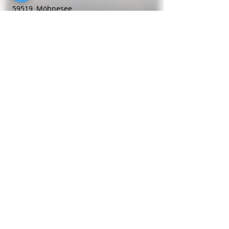
59519
Möhnesee
Telefon
0 29 24 - 630 48 77
Betreuungsdienste
Kompathisch mobile Alltagsbetreuung
Birkenweg 9
59192
Bergkamen
Telefon
0152 - 3 89 30 34 80
Regional
suchen
&
finden