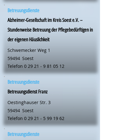
Betreuungsdienste
Alzheimer-Gesellschaft im Kreis Soest e.V. –
Stundenweise Betreuung der Pflegebedürftigen in
der eigenen Häuslichkeit
Schwemecker Weg 1
59494
Soest
Telefon
0 29 21 - 9 81 05 12
Betreuungsdienste
Betreuungsdienst Franz
Oestinghauser Str. 3
59494
Soest
Telefon
0 29 21 - 5 99 19 62
Betreuungsdienste