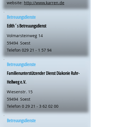
website:
http://www.karren.de
Betreuungsdienste
Edith´s Betreuungsdienst
Volmarsteinweg 14
59494
Soest
Telefon
029 21 - 1 57 94
Betreuungsdienste
Familienunterstützender Dienst Diakonie Ruhr-
Hellweg e.V.
Wiesenstr. 15
59494
Soest
Telefon
0 29 21 - 3 62 02 00
Betreuungsdienste