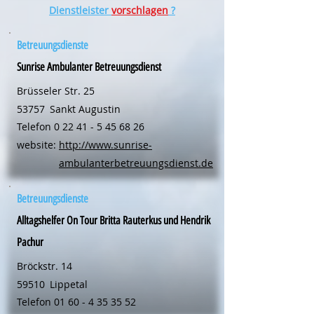
Dienstleister
vorschlagen
?
Betreuungsdienste
Sunrise Ambulanter Betreuungsdienst
Brüsseler Str. 25
53757
Sankt Augustin
Telefon
0 22 41 - 5 45 68 26
website:
http://www.sunrise-
ambulanterbetreuungsdienst.de
Betreuungsdienste
Alltagshelfer On Tour Britta Rauterkus und Hendrik
Pachur
Bröckstr. 14
59510
Lippetal
Telefon
01 60 - 4 35 35 52