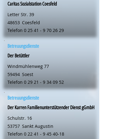
Caritas Sozialstation Coesfeld
Letter Str. 39
48653
Coesfeld
Telefon
0 25 41 - 9 70 26 29
Betreuungsdienste
Der Betüttler
Windmühlenweg 77
59494
Soest
Telefon
0 29 21 - 9 34 09 52
Betreuungsdienste
Der Karren Familienunterstützender Dienst gGmbH
Schulstr. 16
53757
Sankt Augustin
Telefon
0 22 41 - 9 45 40-18