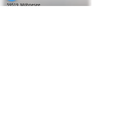
59519
Möhnesee
Telefon
0 29 24 - 630 48 77
Betreuungsdienste
Kompathisch mobile Alltagsbetreuung
Birkenweg 9
59192
Bergkamen
Telefon
0152 - 3 89 30 34 80
Regional
suchen
&
finden