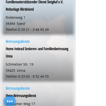
Familienunterstützender Dienst SteigAuf e.V.
Reitanlage Bördeland
Riskenweg 1
59494
Soest
Telefon
0 29 21 - 3 44 65 49
Betreuungsdienste
Home Instead Senioren- und Familienbetreuung
Unna
Schmelzer Str. 19
59425
Unna
Telefon
0 23 03 - 9 52 44 55
Betreuungsdienste
Ihme-Betreuungsdienst
Stockumer Weg 17