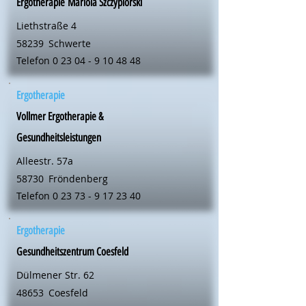
Ergotherapie Mariola Szczypiorski
Liethstraße 4
58239
Schwerte
Telefon
0 23 04 - 9 10 48 48
Ergotherapie
Vollmer Ergotherapie &
Gesundheitsleistungen
Alleestr. 57a
58730
Fröndenberg
Telefon
0 23 73 - 9 17 23 40
Ergotherapie
Gesundheitszentrum Coesfeld
Dülmener Str. 62
48653
Coesfeld