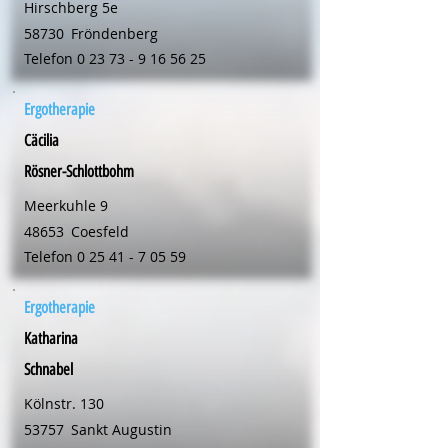
Hirschberg 5e
58730
Fröndenberg
Telefon
0 23 73 - 9 16 56 25
Ergotherapie
Cäcilia
Rösner-Schlottbohm
Meerkuhle 9
48653
Coesfeld
Telefon
0 25 41 - 7 05 59
Ergotherapie
Katharina
Schnabel
Kölnstr. 130
53757
Sankt Augustin