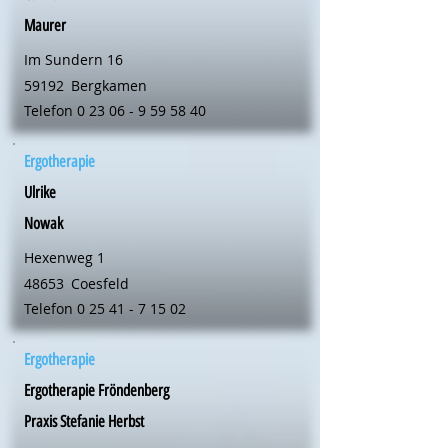
Maurer
Im Sundern 16
59192
Bergkamen
Telefon
0 23 06 - 9 59 58 40
Ergotherapie
Ulrike
Nowak
Hexenweg 1
48653
Coesfeld
Telefon
0 25 41 - 7 15 02
Ergotherapie
Ergotherapie Fröndenberg
Praxis Stefanie Herbst