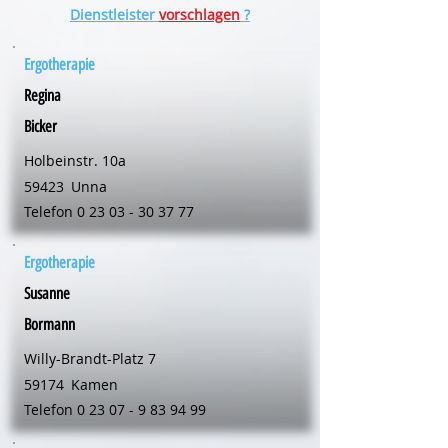
Dienstleister
vorschlagen
?
Ergotherapie
Regina
Bicker
Holbeinstr. 10a
59423
Unna
Telefon
0 23 03 - 30 37 77
Ergotherapie
Susanne
Bormann
Willy-Brandt-Platz 7
59174
Kamen
Telefon
0 23 07 - 9 83 94 99