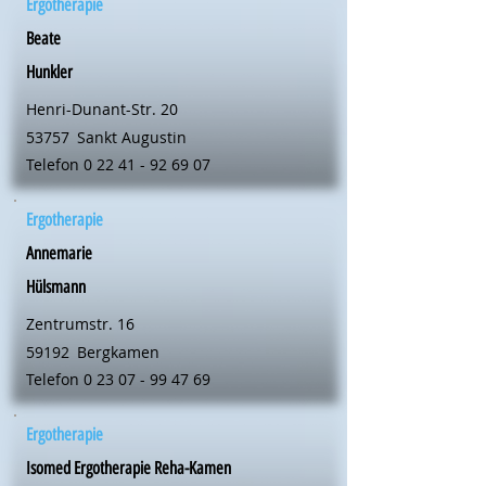
Ergotherapie
Beate
Hunkler
Henri-Dunant-Str. 20
53757
Sankt Augustin
Telefon
0 22 41 - 92 69 07
Ergotherapie
Annemarie
Hülsmann
Zentrumstr. 16
59192
Bergkamen
Telefon
0 23 07 - 99 47 69
Ergotherapie
Isomed Ergotherapie Reha-Kamen