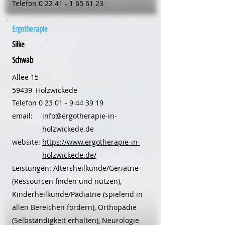
Telefon
0 22 41 - 1 65 61 23
Ergotherapie
Silke
Schwab
Allee 15
59439
Holzwickede
Telefon
0 23 01 - 9 44 39 19
email:
info@ergotherapie-in-
holzwickede.de
website:
https://www.ergotherapie-in-
holzwickede.de/
Leistungen: Altersheilkunde/Geriatrie
(Ressourcen finden und nutzen),
Kinderheilkunde/Pädiatrie (spielend in
allen Bereichen fördern), Orthopädie
(Selbständigkeit erhalten), Neurologie