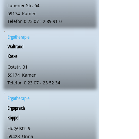
Lünener Str. 64
59174
Kamen
Telefon
0 23 07 - 2 89 91-0
Ergotherapie
Waltraud
Koske
Oststr. 31
59174
Kamen
Telefon
0 23 07 - 23 52 34
Ergotherapie
Ergopraxis
Köppel
Flügelstr. 9
59423
Unna