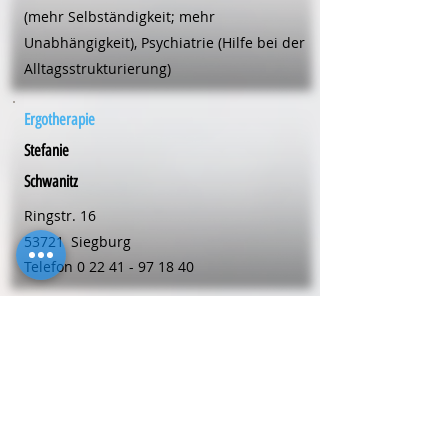
(mehr Selbständigkeit; mehr
Unabhängigkeit), Psychiatrie (Hilfe bei der
Alltagsstrukturierung)
Ergotherapie
Stefanie
Schwanitz
Ringstr. 16
53721
Siegburg
Telefon
0 22 41 - 97 18 40
Ergotherapie
Alexandra
Skibbe
Bahnhofstr. 153
59199
Bönen