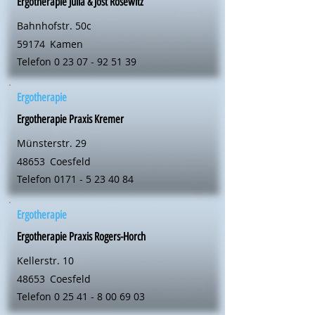
Ergotherapie Julia & Jost Rosewitz
Bahnhofstr. 50c
59174
Kamen
Telefon
0 23 07 - 92 51 39
Ergotherapie
Ergotherapie Praxis Kremer
Münsterstr. 29
48653
Coesfeld
Telefon
0171 - 5 23 40 84
Ergotherapie
Ergotherapie Praxis Rogers-Horch
Kellerstr. 10
48653
Coesfeld
Telefon
0 25 41 - 8 00 69 03