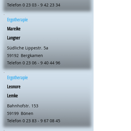
Telefon
0 23 03 - 9 42 23 34
Ergotherapie
Mareike
Langner
Südliche Lippestr. 5a
59192
Bergkamen
Telefon
0 23 06 - 9 40 44 96
Ergotherapie
Leonore
Lemke
Bahnhofstr. 153
59199
Bönen
Telefon
0 23 83 - 9 67 08 45