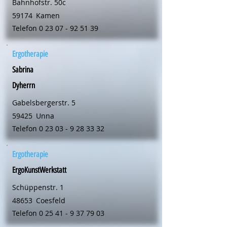
Bahnhofstr. 50c
59174
Kamen
Telefon
0 23 07 - 92 51 39
Ergotherapie
Sabrina
Dyherrn
Gabelsbergerstr. 5
59425
Unna
Telefon
0 23 03 - 9 28 33 32
Ergotherapie
ErgoKunstWerkstatt
Schüppenstr. 1
48653
Coesfeld
Telefon
0 25 41 - 9 37 79 03