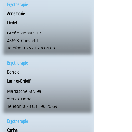
Ergotherapie
Annemarie
Liedel
Große Viehstr. 13
48653
Coesfeld
Telefon
0 25 41 - 8 84 83
Ergotherapie
Daniela
Lurinks-Ortloff
Märkische Str. 9a
59423
Unna
Telefon
0 23 03 - 96 26 69
Ergotherapie
Carina