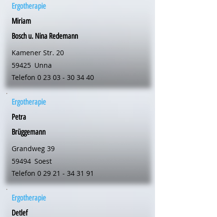
Ergotherapie
Miriam
Bosch u. Nina Redemann
Kamener Str. 20
59425
Unna
Telefon
0 23 03 - 30 34 40
Ergotherapie
Petra
Brüggemann
Grandweg 39
59494
Soest
Telefon
0 29 21 - 34 31 91
Ergotherapie
Detlef