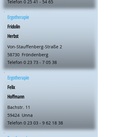
Telefon
0 25 41 - 54 65
Ergotherapie
Fridolin
Herbst
Von-Stauffenberg-Straße 2
58730
Fröndenberg
Telefon
0 23 73 - 7 05 38
Ergotherapie
Felix
Hoffmann
Bachstr. 11
59424
Unna
Telefon
0 23 03 - 9 62 18 38