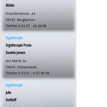
Böcker
Präsidentenstr. 44
59192
Bergkamen
Telefon
0 23 07 - 24 24 88
Ergotherapie
Ergotherapie Praxis
Daniela Jansen
Am Markt 3a
59439
Holzwickede
Telefon
0 23 01 - 9 47 94 99
Ergotherapie
Julia
Dethloff