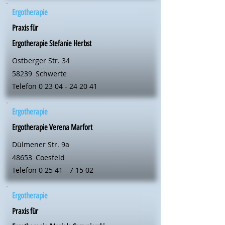
Ergotherapie
Praxis für
Ergotherapie Stefanie Herbst
Ostberger Str. 34
58239
Schwerte
Telefon
0 23 04 - 24 20 41
Ergotherapie
Ergotherapie Verena Marfort
Dülmener Str. 9a
48653
Coesfeld
Telefon
0 25 41 - 7 15 02
Ergotherapie
Praxis für