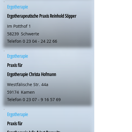
Ergotherapie
Ergotherapeutische Praxis Reinhold Söpper
Im Potthof 1
58239
Schwerte
Telefon
0 23 04 - 24 22 66
Ergotherapie
Praxis für
Ergotherapie Christa Hofmann
Westfälische Str. 44a
59174
Kamen
Telefon
0 23 07 - 9 16 57 69
Ergotherapie
Praxis für