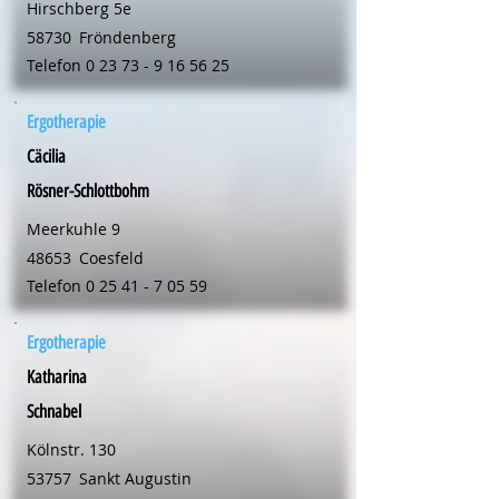
Hirschberg 5e
58730
Fröndenberg
Telefon
0 23 73 - 9 16 56 25
Ergotherapie
Cäcilia
Rösner-Schlottbohm
Meerkuhle 9
48653
Coesfeld
Telefon
0 25 41 - 7 05 59
Ergotherapie
Katharina
Schnabel
Kölnstr. 130
53757
Sankt Augustin