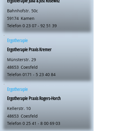
Ergotherapie Julia & Jost Rosewitz
Bahnhofstr. 50c
59174
Kamen
Telefon
0 23 07 - 92 51 39
Ergotherapie
Ergotherapie Praxis Kremer
Münsterstr. 29
48653
Coesfeld
Telefon
0171 - 5 23 40 84
Ergotherapie
Ergotherapie Praxis Rogers-Horch
Kellerstr. 10
48653
Coesfeld
Telefon
0 25 41 - 8 00 69 03