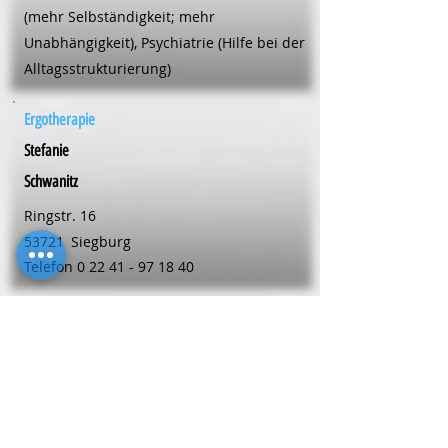
(mehr Selbständigkeit; mehr
Unabhängigkeit), Psychiatrie (Hilfe bei der
Alltagsstrukturierung)
Ergotherapie
Stefanie
Schwanitz
Ringstr. 16
53721
Siegburg
Telefon
0 22 41 - 97 18 40
Ergotherapie
Alexandra
Skibbe
Bahnhofstr. 153
59199
Bönen