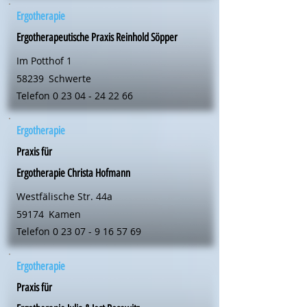
Ergotherapie
Ergotherapeutische Praxis Reinhold Söpper
Im Potthof 1
58239
Schwerte
Telefon
0 23 04 - 24 22 66
Ergotherapie
Praxis für
Ergotherapie Christa Hofmann
Westfälische Str. 44a
59174
Kamen
Telefon
0 23 07 - 9 16 57 69
Ergotherapie
Praxis für