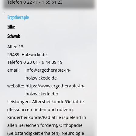
Telefon
0 22 41 - 1 65 61 23
Ergotherapie
Silke
Schwab
Allee 15
59439
Holzwickede
Telefon
0 23 01 - 9 44 39 19
email:
info@ergotherapie-in-
holzwickede.de
website:
https://www.ergotherapie-in-
holzwickede.de/
Leistungen: Altersheilkunde/Geriatrie
(Ressourcen finden und nutzen),
Kinderheilkunde/Pädiatrie (spielend in
allen Bereichen fördern), Orthopädie
(Selbständigkeit erhalten), Neurologie