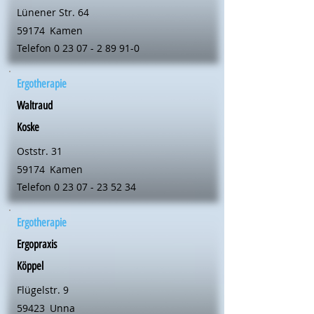
Lünener Str. 64
59174
Kamen
Telefon
0 23 07 - 2 89 91-0
Ergotherapie
Waltraud
Koske
Oststr. 31
59174
Kamen
Telefon
0 23 07 - 23 52 34
Ergotherapie
Ergopraxis
Köppel
Flügelstr. 9
59423
Unna