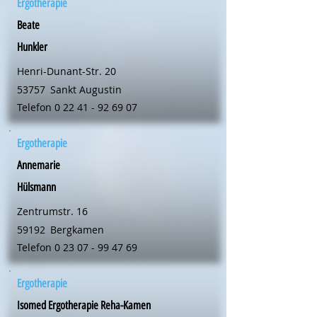
Ergotherapie
Beate
Hunkler
Henri-Dunant-Str. 20
53757
Sankt Augustin
Telefon
0 22 41 - 92 69 07
Ergotherapie
Annemarie
Hülsmann
Zentrumstr. 16
59192
Bergkamen
Telefon
0 23 07 - 99 47 69
Ergotherapie
Isomed Ergotherapie Reha-Kamen