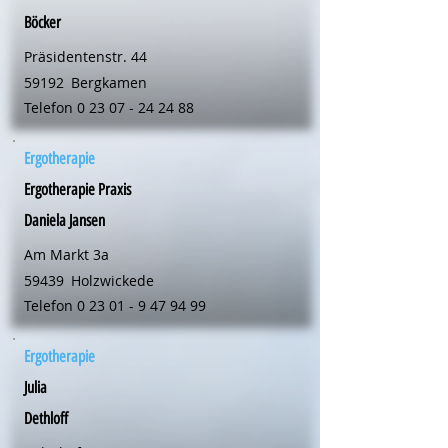
Böcker
Präsidentenstr. 44
59192
Bergkamen
Telefon
0 23 07 - 24 24 88
Ergotherapie
Ergotherapie Praxis
Daniela Jansen
Am Markt 3a
59439
Holzwickede
Telefon
0 23 01 - 9 47 94 99
Ergotherapie
Julia
Dethloff