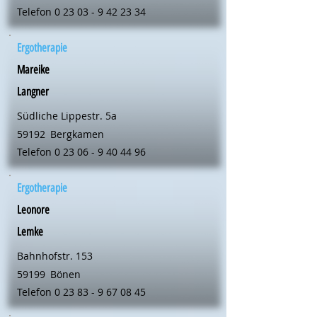
Telefon
0 23 03 - 9 42 23 34
Ergotherapie
Mareike
Langner
Südliche Lippestr. 5a
59192
Bergkamen
Telefon
0 23 06 - 9 40 44 96
Ergotherapie
Leonore
Lemke
Bahnhofstr. 153
59199
Bönen
Telefon
0 23 83 - 9 67 08 45