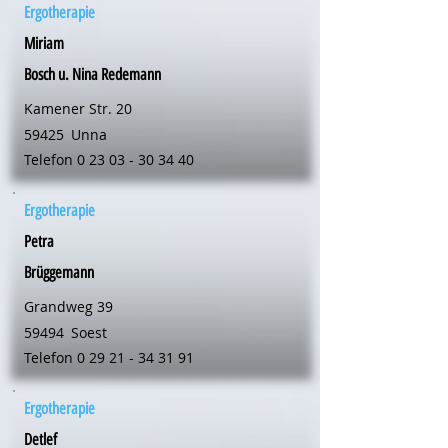
Ergotherapie
Miriam
Bosch u. Nina Redemann
Kamener Str. 20
59425
Unna
Telefon
0 23 03 - 30 34 40
Ergotherapie
Petra
Brüggemann
Grandweg 39
59494
Soest
Telefon
0 29 21 - 34 31 91
Ergotherapie
Detlef