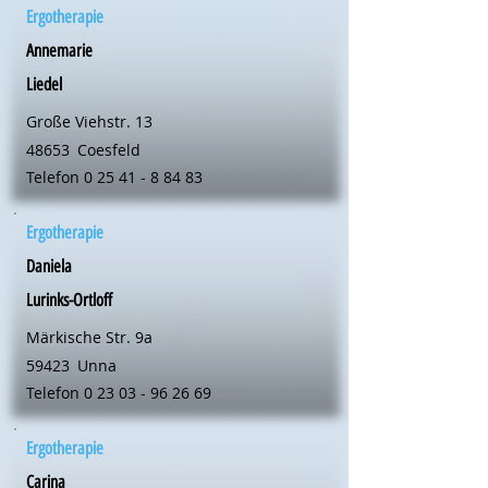
Ergotherapie
Annemarie
Liedel
Große Viehstr. 13
48653
Coesfeld
Telefon
0 25 41 - 8 84 83
Ergotherapie
Daniela
Lurinks-Ortloff
Märkische Str. 9a
59423
Unna
Telefon
0 23 03 - 96 26 69
Ergotherapie
Carina