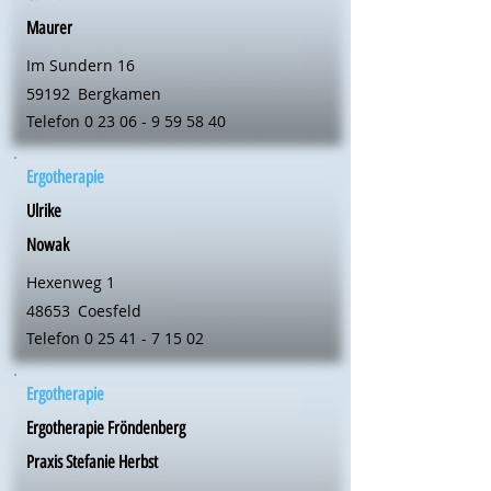
Maurer
Im Sundern 16
59192
Bergkamen
Telefon
0 23 06 - 9 59 58 40
Ergotherapie
Ulrike
Nowak
Hexenweg 1
48653
Coesfeld
Telefon
0 25 41 - 7 15 02
Ergotherapie
Ergotherapie Fröndenberg
Praxis Stefanie Herbst