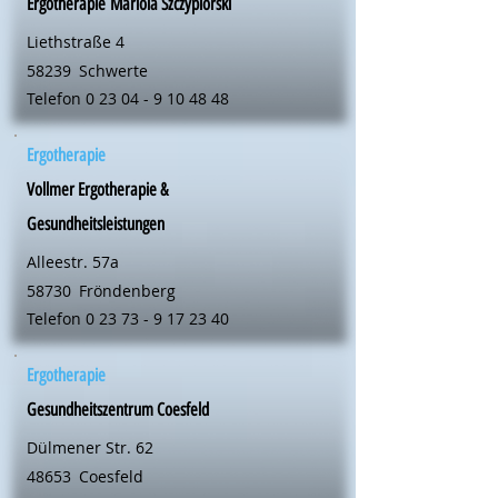
Ergotherapie Mariola Szczypiorski
Liethstraße 4
58239
Schwerte
Telefon
0 23 04 - 9 10 48 48
Ergotherapie
Vollmer Ergotherapie &
Gesundheitsleistungen
Alleestr. 57a
58730
Fröndenberg
Telefon
0 23 73 - 9 17 23 40
Ergotherapie
Gesundheitszentrum Coesfeld
Dülmener Str. 62
48653
Coesfeld