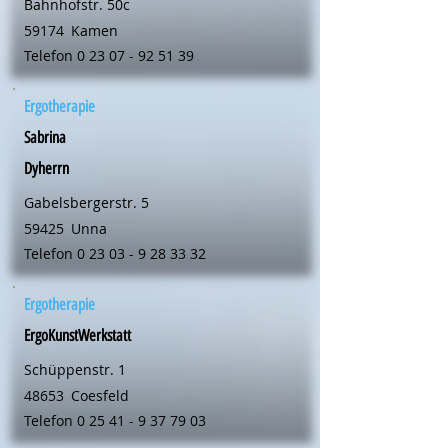
Bahnhofstr. 50c
59174
Kamen
Telefon
0 23 07 - 92 51 39
Ergotherapie
Sabrina
Dyherrn
Gabelsbergerstr. 5
59425
Unna
Telefon
0 23 03 - 9 28 33 32
Ergotherapie
ErgoKunstWerkstatt
Schüppenstr. 1
48653
Coesfeld
Telefon
0 25 41 - 9 37 79 03