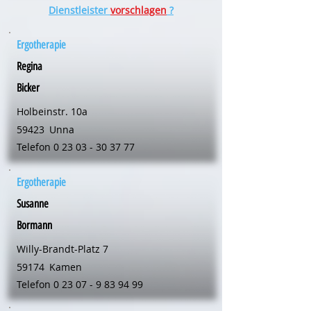
Dienstleister
vorschlagen
?
Ergotherapie
Regina
Bicker
Holbeinstr. 10a
59423
Unna
Telefon
0 23 03 - 30 37 77
Ergotherapie
Susanne
Bormann
Willy-Brandt-Platz 7
59174
Kamen
Telefon
0 23 07 - 9 83 94 99