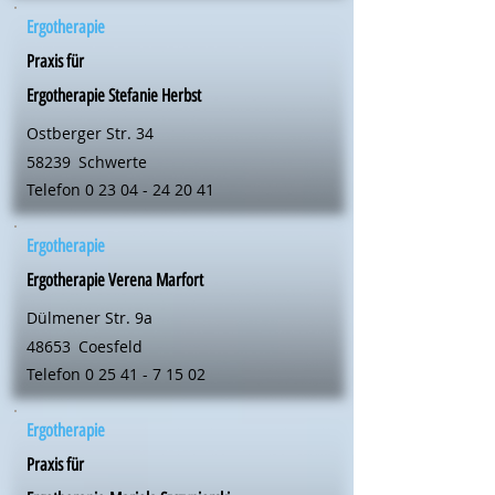
Ergotherapie
Praxis für
Ergotherapie Stefanie Herbst
Ostberger Str. 34
58239
Schwerte
Telefon
0 23 04 - 24 20 41
Ergotherapie
Ergotherapie Verena Marfort
Dülmener Str. 9a
48653
Coesfeld
Telefon
0 25 41 - 7 15 02
Ergotherapie
Praxis für