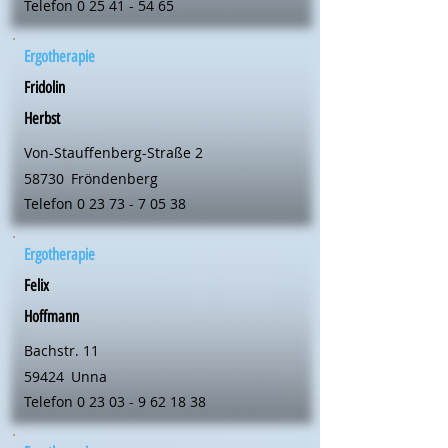
Telefon
0 25 41 - 54 65
Ergotherapie
Fridolin
Herbst
Von-Stauffenberg-Straße 2
58730
Fröndenberg
Telefon
0 23 73 - 7 05 38
Ergotherapie
Felix
Hoffmann
Bachstr. 11
59424
Unna
Telefon
0 23 03 - 9 62 18 38