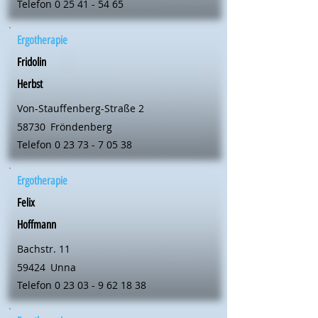
Telefon
0 25 41 - 54 65
Ergotherapie
Fridolin
Herbst
Von-Stauffenberg-Straße 2
58730
Fröndenberg
Telefon
0 23 73 - 7 05 38
Ergotherapie
Felix
Hoffmann
Bachstr. 11
59424
Unna
Telefon
0 23 03 - 9 62 18 38