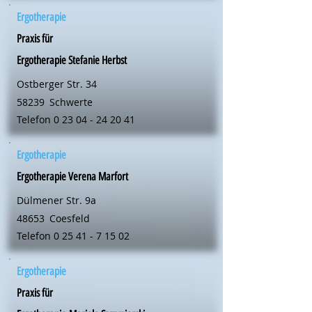
Ergotherapie
Praxis für
Ergotherapie Stefanie Herbst
Ostberger Str. 34
58239
Schwerte
Telefon
0 23 04 - 24 20 41
Ergotherapie
Ergotherapie Verena Marfort
Dülmener Str. 9a
48653
Coesfeld
Telefon
0 25 41 - 7 15 02
Ergotherapie
Praxis für