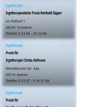
Ergotherapie
Ergotherapeutische Praxis Reinhold Söpper
Im Potthof 1
58239
Schwerte
Telefon
0 23 04 - 24 22 66
Ergotherapie
Praxis für
Ergotherapie Christa Hofmann
Westfälische Str. 44a
59174
Kamen
Telefon
0 23 07 - 9 16 57 69
Ergotherapie
Praxis für