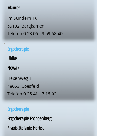
Maurer
Im Sundern 16
59192
Bergkamen
Telefon
0 23 06 - 9 59 58 40
Ergotherapie
Ulrike
Nowak
Hexenweg 1
48653
Coesfeld
Telefon
0 25 41 - 7 15 02
Ergotherapie
Ergotherapie Fröndenberg
Praxis Stefanie Herbst