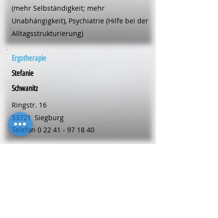
(mehr Selbständigkeit; mehr
Unabhängigkeit), Psychiatrie (Hilfe bei der
Alltagsstrukturierung)
Ergotherapie
Stefanie
Schwanitz
Ringstr. 16
53721
Siegburg
Telefon
0 22 41 - 97 18 40
Ergotherapie
Alexandra
Skibbe
Bahnhofstr. 153
59199
Bönen