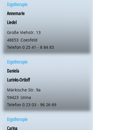
Ergotherapie
Annemarie
Liedel
Große Viehstr. 13
48653
Coesfeld
Telefon
0 25 41 - 8 84 83
Ergotherapie
Daniela
Lurinks-Ortloff
Märkische Str. 9a
59423
Unna
Telefon
0 23 03 - 96 26 69
Ergotherapie
Carina