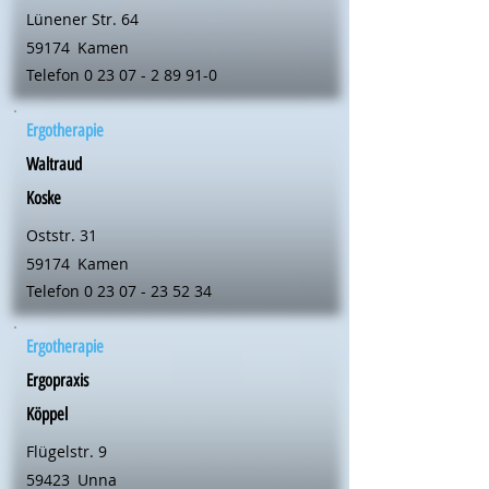
Lünener Str. 64
59174
Kamen
Telefon
0 23 07 - 2 89 91-0
Ergotherapie
Waltraud
Koske
Oststr. 31
59174
Kamen
Telefon
0 23 07 - 23 52 34
Ergotherapie
Ergopraxis
Köppel
Flügelstr. 9
59423
Unna