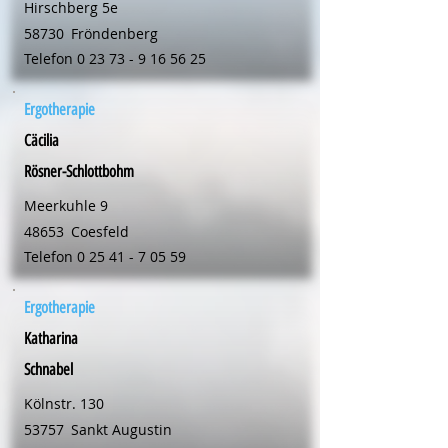
Hirschberg 5e
58730
Fröndenberg
Telefon
0 23 73 - 9 16 56 25
Ergotherapie
Cäcilia
Rösner-Schlottbohm
Meerkuhle 9
48653
Coesfeld
Telefon
0 25 41 - 7 05 59
Ergotherapie
Katharina
Schnabel
Kölnstr. 130
53757
Sankt Augustin