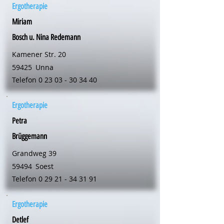
Ergotherapie
Miriam
Bosch u. Nina Redemann
Kamener Str. 20
59425
Unna
Telefon
0 23 03 - 30 34 40
Ergotherapie
Petra
Brüggemann
Grandweg 39
59494
Soest
Telefon
0 29 21 - 34 31 91
Ergotherapie
Detlef