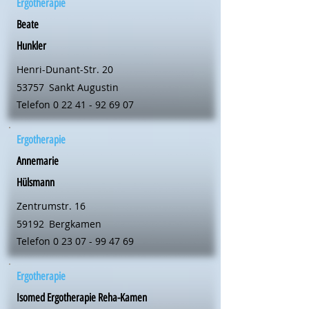
Ergotherapie
Beate
Hunkler
Henri-Dunant-Str. 20
53757
Sankt Augustin
Telefon
0 22 41 - 92 69 07
Ergotherapie
Annemarie
Hülsmann
Zentrumstr. 16
59192
Bergkamen
Telefon
0 23 07 - 99 47 69
Ergotherapie
Isomed Ergotherapie Reha-Kamen