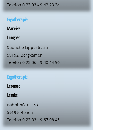
Telefon
0 23 03 - 9 42 23 34
Ergotherapie
Mareike
Langner
Südliche Lippestr. 5a
59192
Bergkamen
Telefon
0 23 06 - 9 40 44 96
Ergotherapie
Leonore
Lemke
Bahnhofstr. 153
59199
Bönen
Telefon
0 23 83 - 9 67 08 45