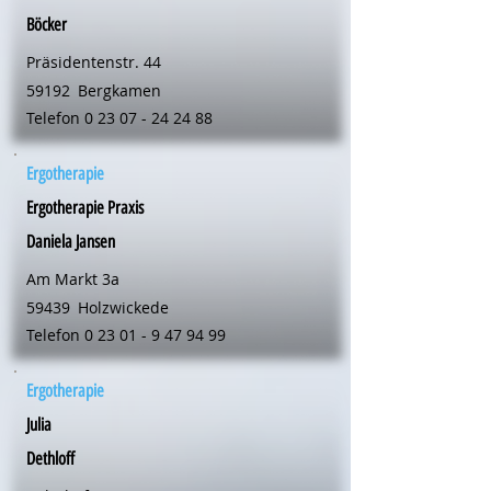
Böcker
Präsidentenstr. 44
59192
Bergkamen
Telefon
0 23 07 - 24 24 88
Ergotherapie
Ergotherapie Praxis
Daniela Jansen
Am Markt 3a
59439
Holzwickede
Telefon
0 23 01 - 9 47 94 99
Ergotherapie
Julia
Dethloff