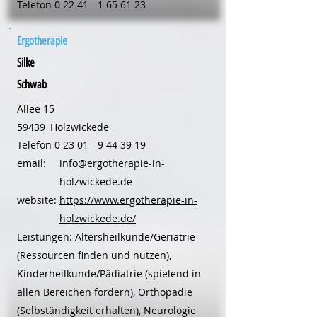
Telefon
0 22 41 - 1 65 61 23
Ergotherapie
Silke
Schwab
Allee 15
59439
Holzwickede
Telefon
0 23 01 - 9 44 39 19
email:
info@ergotherapie-in-
holzwickede.de
website:
https://www.ergotherapie-in-
holzwickede.de/
Leistungen: Altersheilkunde/Geriatrie
(Ressourcen finden und nutzen),
Kinderheilkunde/Pädiatrie (spielend in
allen Bereichen fördern), Orthopädie
(Selbständigkeit erhalten), Neurologie