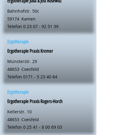
Ergotherapie Julia & Jost Rosewitz
Bahnhofstr. 50c
59174
Kamen
Telefon
0 23 07 - 92 51 39
Ergotherapie
Ergotherapie Praxis Kremer
Münsterstr. 29
48653
Coesfeld
Telefon
0171 - 5 23 40 84
Ergotherapie
Ergotherapie Praxis Rogers-Horch
Kellerstr. 10
48653
Coesfeld
Telefon
0 25 41 - 8 00 69 03