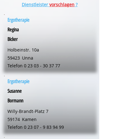
Dienstleister
vorschlagen
?
Ergotherapie
Regina
Bicker
Holbeinstr. 10a
59423
Unna
Telefon
0 23 03 - 30 37 77
Ergotherapie
Susanne
Bormann
Willy-Brandt-Platz 7
59174
Kamen
Telefon
0 23 07 - 9 83 94 99