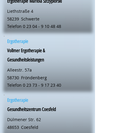
Ergotherapie Mariola Szczypiorski
Liethstraße 4
58239
Schwerte
Telefon
0 23 04 - 9 10 48 48
Ergotherapie
Vollmer Ergotherapie &
Gesundheitsleistungen
Alleestr. 57a
58730
Fröndenberg
Telefon
0 23 73 - 9 17 23 40
Ergotherapie
Gesundheitszentrum Coesfeld
Dülmener Str. 62
48653
Coesfeld