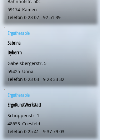
Bahnhofstr. 50c
59174
Kamen
Telefon
0 23 07 - 92 51 39
Ergotherapie
Sabrina
Dyherrn
Gabelsbergerstr. 5
59425
Unna
Telefon
0 23 03 - 9 28 33 32
Ergotherapie
ErgoKunstWerkstatt
Schüppenstr. 1
48653
Coesfeld
Telefon
0 25 41 - 9 37 79 03