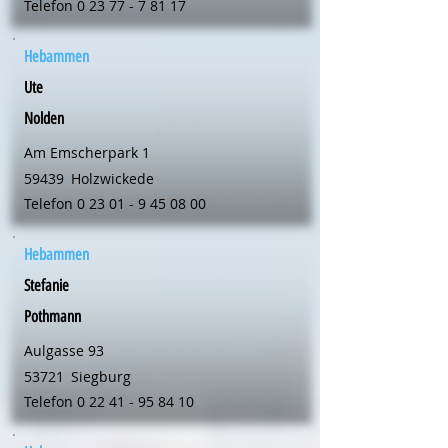
Telefon
0 23 77 - 7 81 17
Hebammen
Ute
Nolden
Am Emscherpark 1
59439
Holzwickede
Telefon
0 23 01 - 9 45 08 00
Hebammen
Stefanie
Pothmann
Aulgasse 93
53721
Siegburg
Telefon
0 22 41 - 95 84 10