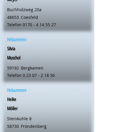
Buchholzweg 20a
48653
Coesfeld
Telefon
0170 - 4 14 55 27
Hebammen
Silvia
Muschol
59192
Bergkamen
Telefon
0 23 07 - 2 18 56
Hebammen
Heike
Möller
Steinkuhle 8
58730
Fröndenberg