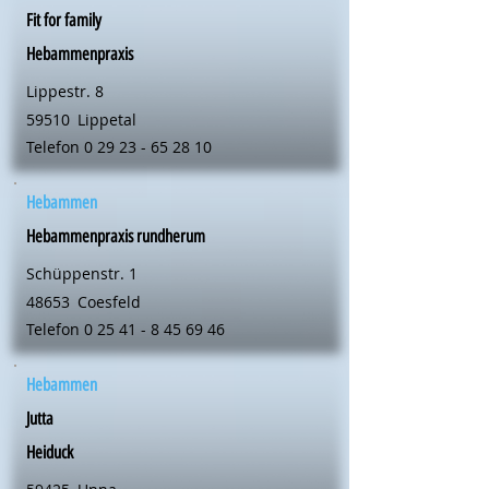
Fit for family
Hebammenpraxis
Lippestr. 8
59510
Lippetal
Telefon
0 29 23 - 65 28 10
Hebammen
Hebammenpraxis rundherum
Schüppenstr. 1
48653
Coesfeld
Telefon
0 25 41 - 8 45 69 46
Hebammen
Jutta
Heiduck