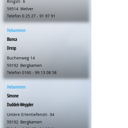
Ringstr. 6
59514
Welver
Telefon
0 25 27 - 91 97 91
Hebammen
Bianca
Dresp
Buchenweg 14
59192
Bergkamen
Telefon
0160 - 99 13 08 58
Hebammen
Simone
Duddek-Weppler
Untere Erlentiefenstr. 94
59192
Bergkamen