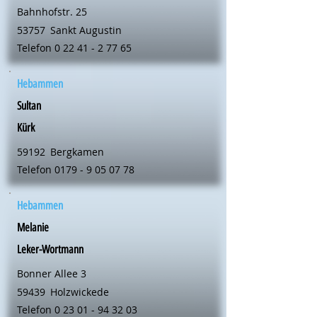
Bahnhofstr. 25
53757
Sankt Augustin
Telefon
0 22 41 - 2 77 65
Hebammen
Sultan
Kürk
59192
Bergkamen
Telefon
0179 - 9 05 07 78
Hebammen
Melanie
Leker-Wortmann
Bonner Allee 3
59439
Holzwickede
Telefon
0 23 01 - 94 32 03