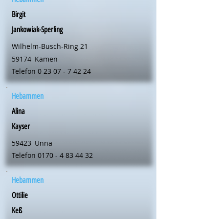
Birgit
Jankowiak-Sperling
Wilhelm-Busch-Ring 21
59174
Kamen
Telefon
0 23 07 - 7 42 24
Hebammen
Alina
Kayser
59423
Unna
Telefon
0170 - 4 83 44 32
Hebammen
Ottilie
Keß