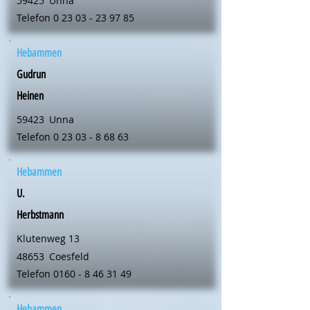
59425
Unna
Telefon
0 23 03 - 23 97 85
Hebammen
Gudrun
Heinen
59423
Unna
Telefon
0 23 03 - 8 68 63
Hebammen
U.
Herbstmann
Klutenweg 13
48653
Coesfeld
Telefon
0160 - 8 46 31 49
Hebammen