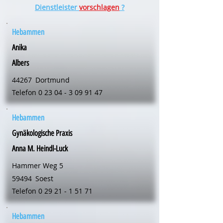
Dienstleister
vorschlagen
?
Hebammen
Anika
Albers
44267
Dortmund
Telefon
0 23 04 - 3 09 91 47
Hebammen
Gynäkologische Praxis
Anna M. Heindl-Luck
Hammer Weg 5
59494
Soest
Telefon
0 29 21 - 1 51 71
Hebammen