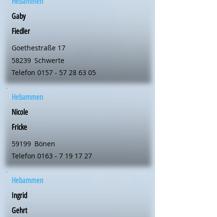
Hebammen
Gaby
Fiedler
Goethestraße 17
58239
Schwerte
Telefon
0157 - 57 28 63 05
Hebammen
Nicole
Fricke
59199
Bönen
Telefon
0163 - 7 19 17 27
Hebammen
Ingrid
Gehrt