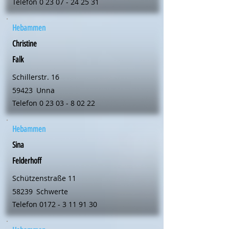
Telefon
0 23 07 - 24 25 31
Hebammen
Christine
Falk
Schillerstr. 16
59423
Unna
Telefon
0 23 03 - 8 02 22
Hebammen
Sina
Felderhoff
Schützenstraße 11
58239
Schwerte
Telefon
0172 - 3 11 91 30