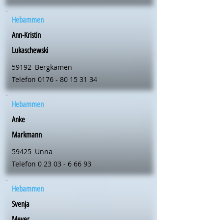
Hebammen
Ann-Kristin
Lukaschewski
59192
Bergkamen
Telefon
0176 - 80 15 31 34
Hebammen
Anke
Markmann
59425
Unna
Telefon
0 23 03 - 6 66 93
Hebammen
Svenja
Meyer