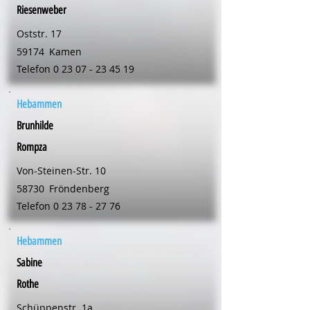
Riesenweber
Oststr. 17
59174
Kamen
Telefon
0 23 07 - 23 45 19
Hebammen
Brunhilde
Rompza
Von-Steinen-Str. 10
58730
Fröndenberg
Telefon
0 23 78 - 27 76
Hebammen
Sabine
Rothe
Schüppenstr. 1a