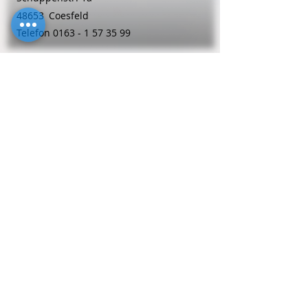
48653
Coesfeld
Telefon
0163 - 1 57 35 99
Hebammen
Barbara
Schelp
58708
Menden
Telefon
0 25 27 - 91 97 91
Hebammen
Lisa
Schiffmann-Oswald
44269
Dortmund
Telefon
02 31 - 1 89 06 13
Hebammen