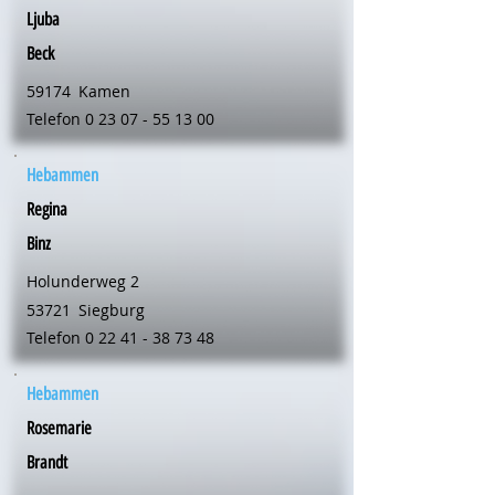
Ljuba
Beck
59174
Kamen
Telefon
0 23 07 - 55 13 00
Hebammen
Regina
Binz
Holunderweg 2
53721
Siegburg
Telefon
0 22 41 - 38 73 48
Hebammen
Rosemarie
Brandt