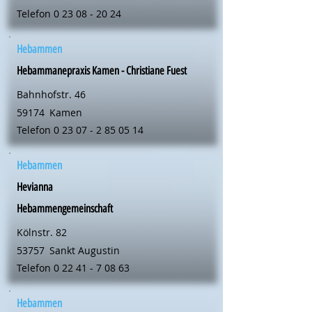
Telefon
0 23 08 - 20 24
Hebammen
Hebammanepraxis Kamen - Christiane Fuest
Bahnhofstr. 46
59174
Kamen
Telefon
0 23 07 - 2 85 05 14
Hebammen
Hevianna
Hebammengemeinschaft
Kölnstr. 82
53757
Sankt Augustin
Telefon
0 22 41 - 7 08 63
Hebammen