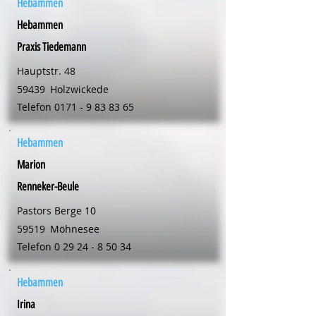
Hebammen
Hebammen
Praxis Tiedemann
Hauptstr. 48
59439
Holzwickede
Telefon
0171 - 9 83 83 65
Hebammen
Marion
Renneker-Beule
Pastors Berge 10
59519
Möhnesee
Telefon
0 29 24 - 8 50 34
Hebammen
Irina