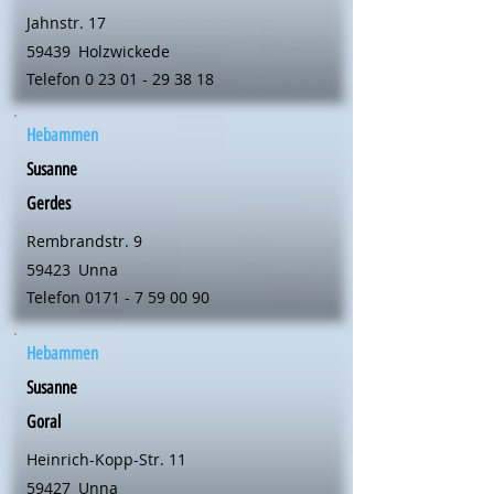
Jahnstr. 17
59439
Holzwickede
Telefon
0 23 01 - 29 38 18
Hebammen
Susanne
Gerdes
Rembrandstr. 9
59423
Unna
Telefon
0171 - 7 59 00 90
Hebammen
Susanne
Goral
Heinrich-Kopp-Str. 11
59427
Unna