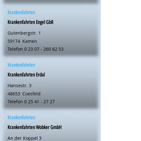
Krankenfahrten
Krankenfahrten Engel GbR
Gutenbergstr. 1
59174
Kamen
Telefon
0 23 07 - 260 62 53
Krankenfahrten
Krankenfahrten Erdal
Hansestr. 3
48653
Coesfeld
Telefon
0 25 41 - 27 27
Krankenfahrten
Krankenfahrten Wobker GmbH
An der Koppel 3