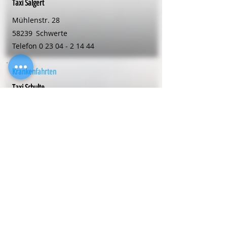
Taxi Salgert
Mühlenstr. 28
58239
Schwerte
Telefon
0 23 04 - 2 14 44
Krankenfahrten
Taxi Schulte
Volmarsteinweg 5
59494
Soest
Telefon
0 29 21 - 1 60 00
Krankenfahrten
Thomas Taxiservice
Mühlenstr. 1a
59423
Unna
Telefon
0 23 03 - 33 21 30