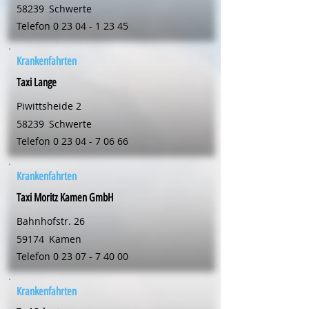
58239
Schwerte
Telefon
0 23 04 - 1 23 45
Krankenfahrten
Taxi Lange
Piwittsheide 2
58239
Schwerte
Telefon
0 23 04 - 7 06 66
Krankenfahrten
Taxi Moritz Kamen GmbH
Bahnhofstr. 26
59174
Kamen
Telefon
0 23 07 - 7 40 00
Krankenfahrten