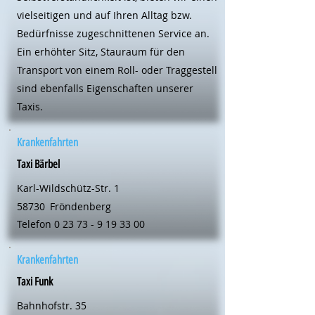
vielseitigen und auf Ihren Alltag bzw.
Bedürfnisse zugeschnittenen Service an.
Ein erhöhter Sitz, Stauraum für den
Transport von einem Roll- oder Traggestell
sind ebenfalls Eigenschaften unserer
Taxis.
Krankenfahrten
Taxi Bärbel
Karl-Wildschütz-Str. 1
58730
Fröndenberg
Telefon
0 23 73 - 9 19 33 00
Krankenfahrten
Taxi Funk
Bahnhofstr. 35