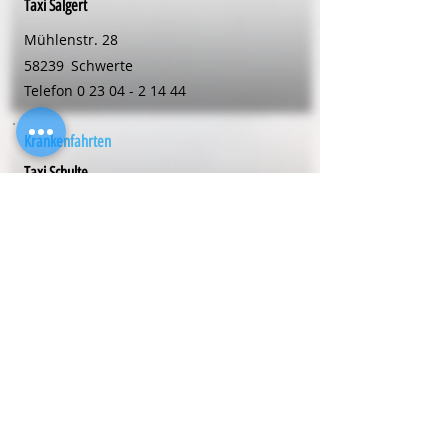
Taxi Salgert
Mühlenstr. 28
58239
Schwerte
Telefon
0 23 04 - 2 14 44
Krankenfahrten
Taxi Schulte
Volmarsteinweg 5
59494
Soest
Telefon
0 29 21 - 1 60 00
Krankenfahrten
Thomas Taxiservice
Mühlenstr. 1a
59423
Unna
Telefon
0 23 03 - 33 21 30