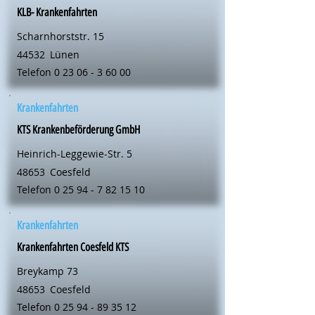
KLB- Krankenfahrten
Scharnhorststr. 15
44532
Lünen
Telefon
0 23 06 - 3 60 00
Krankenfahrten
KTS Krankenbeförderung GmbH
Heinrich-Leggewie-Str. 5
48653
Coesfeld
Telefon
0 25 94 - 7 82 15 10
Krankenfahrten
Krankenfahrten Coesfeld KTS
Breykamp 73
48653
Coesfeld
Telefon
0 25 94 - 89 35 12