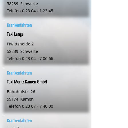
58239
Schwerte
Telefon
0 23 04 - 1 23 45
Krankenfahrten
Taxi Lange
Piwittsheide 2
58239
Schwerte
Telefon
0 23 04 - 7 06 66
Krankenfahrten
Taxi Moritz Kamen GmbH
Bahnhofstr. 26
59174
Kamen
Telefon
0 23 07 - 7 40 00
Krankenfahrten