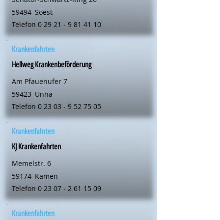
59494
Soest
Telefon
0 29 21 - 9 81 41 10
Krankenfahrten
Hellweg Krankenbeförderung
Am Pfauenufer 7
59423
Unna
Telefon
0 23 03 - 9 52 75 05
Krankenfahrten
KJ Krankenfahrten
Memelstr. 6
59174
Kamen
Telefon
0 23 07 - 2 61 15 09
Krankenfahrten