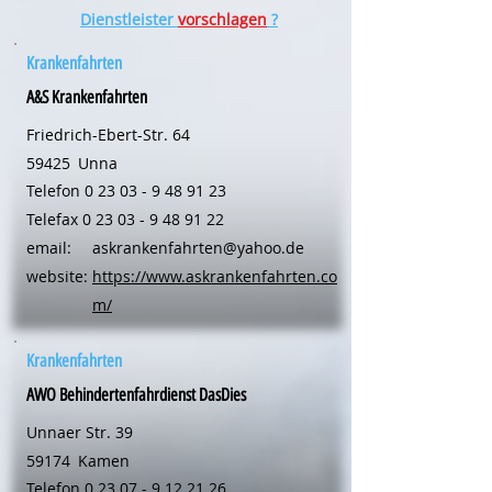
Dienstleister
vorschlagen
?
Krankenfahrten
A&S Krankenfahrten
Friedrich-Ebert-Str. 64
59425
Unna
Telefon
0 23 03 - 9 48 91 23
Telefax
0 23 03 - 9 48 91 22
email:
askrankenfahrten@yahoo.de
website:
https://www.askrankenfahrten.co
m/
Krankenfahrten
AWO Behindertenfahrdienst DasDies
Unnaer Str. 39
59174
Kamen
Telefon
0 23 07 - 9 12 21 26