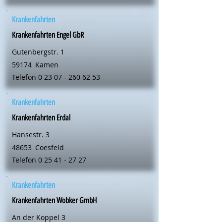
Krankenfahrten
Krankenfahrten Engel GbR
Gutenbergstr. 1
59174
Kamen
Telefon
0 23 07 - 260 62 53
Krankenfahrten
Krankenfahrten Erdal
Hansestr. 3
48653
Coesfeld
Telefon
0 25 41 - 27 27
Krankenfahrten
Krankenfahrten Wobker GmbH
An der Koppel 3