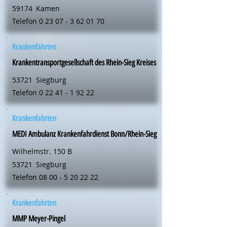
59174
Kamen
Telefon
0 23 07 - 3 62 01 70
Krankenfahrten
Krankentransportgesellschaft des Rhein-Sieg Kreises
53721
Siegburg
Telefon
0 22 41 - 1 92 22
Krankenfahrten
MEDI Ambulanz Krankenfahrdienst Bonn/Rhein-Sieg
Wilhelmstr. 150 B
53721
Siegburg
Telefon
08 00 - 5 20 22 22
Krankenfahrten
MMP Meyer-Pingel