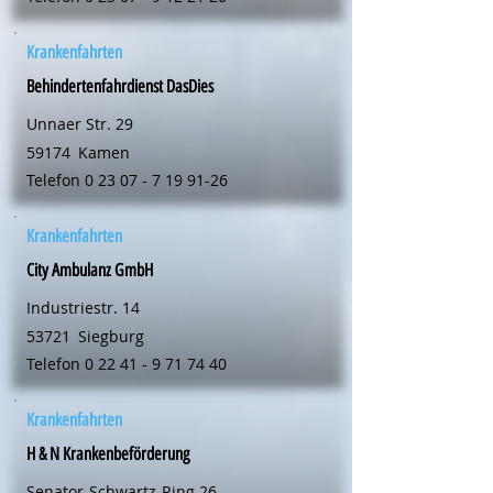
Krankenfahrten
Behindertenfahrdienst DasDies
Unnaer Str. 29
59174
Kamen
Telefon
0 23 07 - 7 19 91-26
Krankenfahrten
City Ambulanz GmbH
Industriestr. 14
53721
Siegburg
Telefon
0 22 41 - 9 71 74 40
Krankenfahrten
H & N Krankenbeförderung
Senator-Schwartz-Ring 26