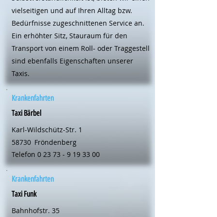
vielseitigen und auf Ihren Alltag bzw.
Bedürfnisse zugeschnittenen Service an.
Ein erhöhter Sitz, Stauraum für den
Transport von einem Roll- oder Traggestell
sind ebenfalls Eigenschaften unserer
Taxis.
Krankenfahrten
Taxi Bärbel
Karl-Wildschütz-Str. 1
58730
Fröndenberg
Telefon
0 23 73 - 9 19 33 00
Krankenfahrten
Taxi Funk
Bahnhofstr. 35