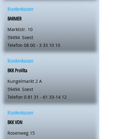
Krankenkassen
BARMER
Marktstr. 10
59494
Soest
Telefon
08 00 - 3 33 10 10
Krankenkassen
BKK ProVita
Kungelmarkt 2 A
59494
Soest
Telefon
0 81 31 - 61 33-14 12
Krankenkassen
BKK VDN
Rosenweg 15