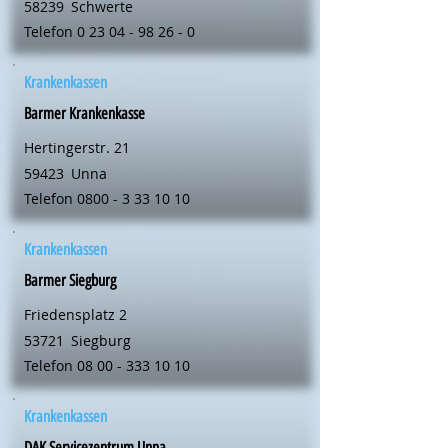
58239
Schwerte
Telefon
0 23 04 - 98 26 - 0
Krankenkassen
Barmer Krankenkasse
Hertingerstr. 21
59423
Unna
Telefon
0800 - 3 33 10 10
Krankenkassen
Barmer Siegburg
Friedensplatz 2
53721
Siegburg
Telefon
08 00 - 333 10 10
Krankenkassen
DAK Servicezentrum Unna