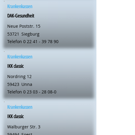
Krankenkassen
DAK-Gesundheit
Neue Poststr. 15
53721
Siegburg
Telefon
0 22 41 - 39 78 90
Krankenkassen
IKK classic
Nordring 12
59423
Unna
Telefon
0 23 03 - 28 08-0
Krankenkassen
IKK classic
Walburger Str. 3
59494
Soest