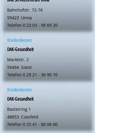
Bahnhofstr. 72-76
59423
Unna
Telefon
0 23 03 - 98 69 20
Krankenkassen
DAK-Gesundheit
Marktstr. 2
59494
Soest
Telefon
0 29 21 - 36 90 70
Krankenkassen
DAK-Gesundheit
Basteiring 1
48653
Coesfeld
Telefon
0 25 41 - 80 06 60