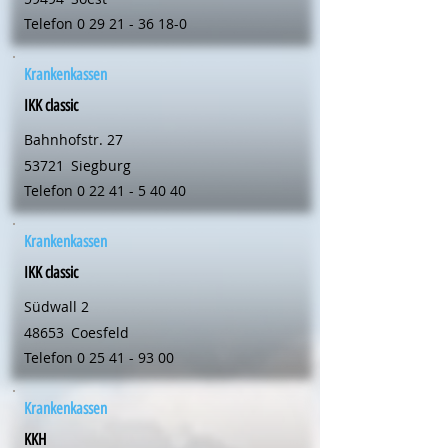
Telefon
0 29 21 - 36 18-0
Krankenkassen
IKK classic
Bahnhofstr. 27
53721
Siegburg
Telefon
0 22 41 - 5 40 40
Krankenkassen
IKK classic
Südwall 2
48653
Coesfeld
Telefon
0 25 41 - 93 00
Krankenkassen
KKH