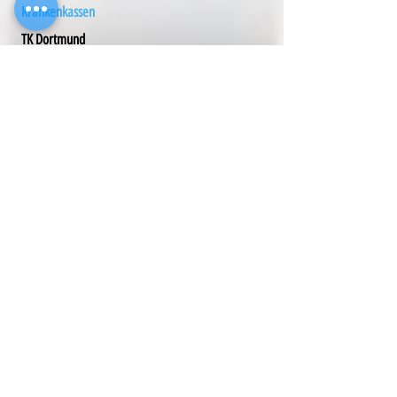
Krankenkassen
TK Dortmund
Markt 10
44137
Dortmund
Telefon
0800 - 2 85 85 85
Krankenkassen
Techniker Krankenkasse
Friedrich-Ebert-Str. 20
48653
Coesfeld
Telefon
0800 - 2 85 85 85
Krankenkassen
Techniker Krankenkasse
Wilhelmstr. 55-63
53721
Siegburg