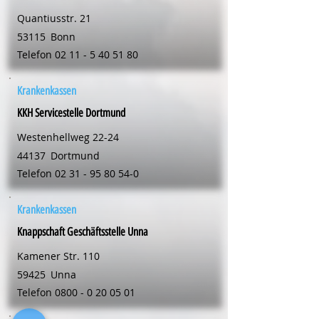
Quantiusstr. 21
53115
Bonn
Telefon
02 11 - 5 40 51 80
Krankenkassen
KKH Servicestelle Dortmund
Westenhellweg 22-24
44137
Dortmund
Telefon
02 31 - 95 80 54-0
Krankenkassen
Knappschaft Geschäftsstelle Unna
Kamener Str. 110
59425
Unna
Telefon
0800 - 0 20 05 01