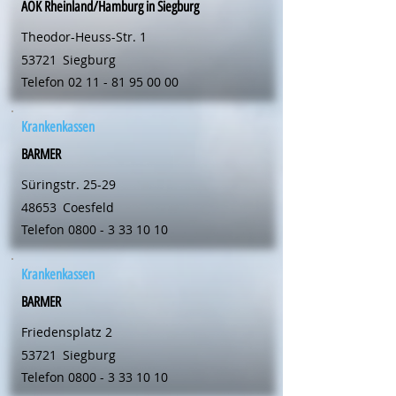
AOK Rheinland/Hamburg in Siegburg
Theodor-Heuss-Str. 1
53721
Siegburg
Telefon
02 11 - 81 95 00 00
Krankenkassen
BARMER
Süringstr. 25-29
48653
Coesfeld
Telefon
0800 - 3 33 10 10
Krankenkassen
BARMER
Friedensplatz 2
53721
Siegburg
Telefon
0800 - 3 33 10 10