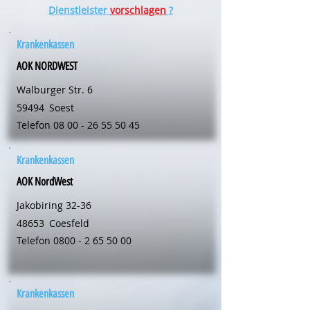
Dienstleister
vorschlagen
?
Krankenkassen
AOK NORDWEST
Walburger Str. 6
59494
Soest
Telefon
08 00 - 26 55 50 45
Krankenkassen
AOK NordWest
Jakobiring 32-36
48653
Coesfeld
Telefon
0800 - 2 65 50 00
Krankenkassen