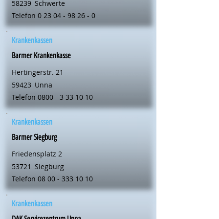
58239
Schwerte
Telefon
0 23 04 - 98 26 - 0
Krankenkassen
Barmer Krankenkasse
Hertingerstr. 21
59423
Unna
Telefon
0800 - 3 33 10 10
Krankenkassen
Barmer Siegburg
Friedensplatz 2
53721
Siegburg
Telefon
08 00 - 333 10 10
Krankenkassen
DAK Servicezentrum Unna