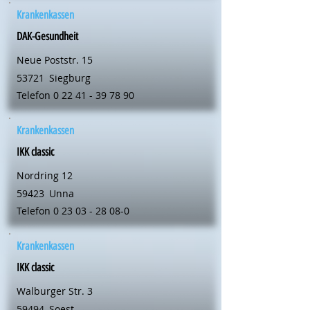
Krankenkassen
DAK-Gesundheit
Neue Poststr. 15
53721
Siegburg
Telefon
0 22 41 - 39 78 90
Krankenkassen
IKK classic
Nordring 12
59423
Unna
Telefon
0 23 03 - 28 08-0
Krankenkassen
IKK classic
Walburger Str. 3
59494
Soest