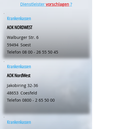
Dienstleister
vorschlagen
?
Krankenkassen
AOK NORDWEST
Walburger Str. 6
59494
Soest
Telefon
08 00 - 26 55 50 45
Krankenkassen
AOK NordWest
Jakobiring 32-36
48653
Coesfeld
Telefon
0800 - 2 65 50 00
Krankenkassen