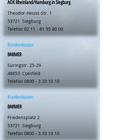
AOK Rheinland/Hamburg in Siegburg
Theodor-Heuss-Str. 1
53721
Siegburg
Telefon
02 11 - 81 95 00 00
Krankenkassen
BARMER
Süringstr. 25-29
48653
Coesfeld
Telefon
0800 - 3 33 10 10
Krankenkassen
BARMER
Friedensplatz 2
53721
Siegburg
Telefon
0800 - 3 33 10 10