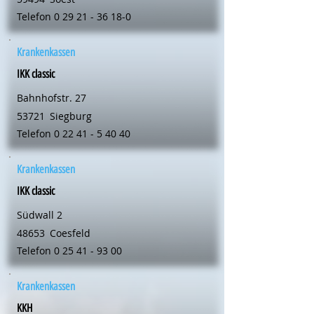
Telefon
0 29 21 - 36 18-0
Krankenkassen
IKK classic
Bahnhofstr. 27
53721
Siegburg
Telefon
0 22 41 - 5 40 40
Krankenkassen
IKK classic
Südwall 2
48653
Coesfeld
Telefon
0 25 41 - 93 00
Krankenkassen
KKH