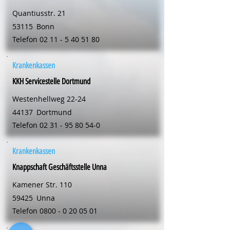
Quantiusstr. 21
53115
Bonn
Telefon
02 11 - 5 40 51 80
Krankenkassen
KKH Servicestelle Dortmund
Westenhellweg 22-24
44137
Dortmund
Telefon
02 31 - 95 80 54-0
Krankenkassen
Knappschaft Geschäftsstelle Unna
Kamener Str. 110
59425
Unna
Telefon
0800 - 0 20 05 01