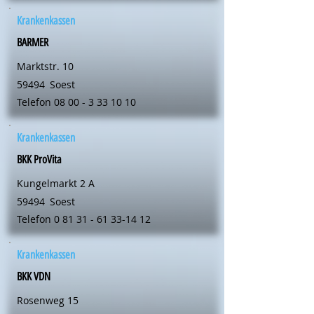
Krankenkassen
BARMER
Marktstr. 10
59494
Soest
Telefon
08 00 - 3 33 10 10
Krankenkassen
BKK ProVita
Kungelmarkt 2 A
59494
Soest
Telefon
0 81 31 - 61 33-14 12
Krankenkassen
BKK VDN
Rosenweg 15