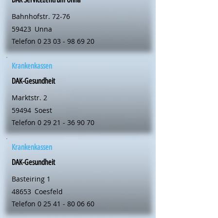
Bahnhofstr. 72-76
59423
Unna
Telefon
0 23 03 - 98 69 20
Krankenkassen
DAK-Gesundheit
Marktstr. 2
59494
Soest
Telefon
0 29 21 - 36 90 70
Krankenkassen
DAK-Gesundheit
Basteiring 1
48653
Coesfeld
Telefon
0 25 41 - 80 06 60