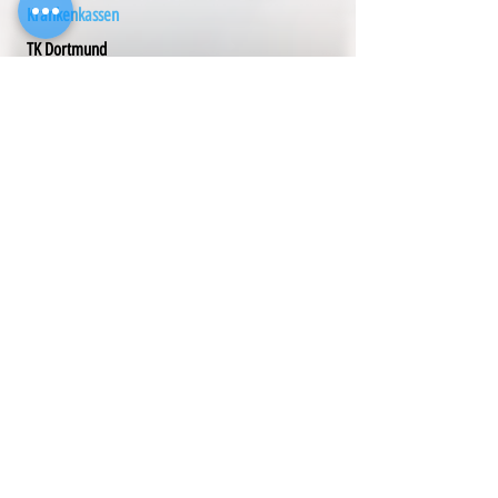
Krankenkassen
TK Dortmund
Markt 10
44137
Dortmund
Telefon
0800 - 2 85 85 85
Krankenkassen
Techniker Krankenkasse
Friedrich-Ebert-Str. 20
48653
Coesfeld
Telefon
0800 - 2 85 85 85
Krankenkassen
Techniker Krankenkasse
Wilhelmstr. 55-63
53721
Siegburg