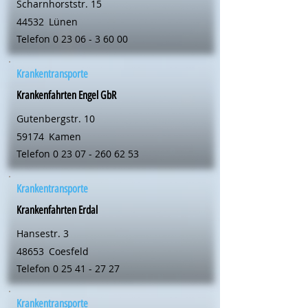
Scharnhorststr. 15
44532
Lünen
Telefon
0 23 06 - 3 60 00
Krankentransporte
Krankenfahrten Engel GbR
Gutenbergstr. 10
59174
Kamen
Telefon
0 23 07 - 260 62 53
Krankentransporte
Krankenfahrten Erdal
Hansestr. 3
48653
Coesfeld
Telefon
0 25 41 - 27 27
Krankentransporte