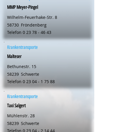
MMP Meyer-Pingel
Wilhelm-Feuerhake-Str. 8
58730
Fröndenberg
Telefon
0 23 78 - 46 43
Krankentransporte
Malteser
Bethunestr. 15
58239
Schwerte
Telefon
0 23 04 - 1 75 88
Krankentransporte
Taxi Salgert
Mühlenstr. 28
58239
Schwerte
Telefon
0 23 04 - 2 14 44