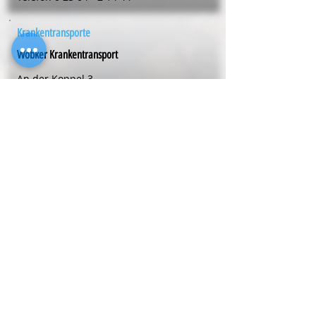
Krankentransporte
Wobker Krankentransport
An der Koppel 3
59174
Kamen
Telefon
0 23 07 - 36 20 170
Regional
suchen
&
finden