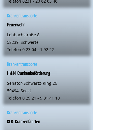
Telefon
0231 - 20 62 63 46
Krankentransporte
Feuerwehr
Lohbachstraße 8
58239
Schwerte
Telefon
0 23 04 - 1 92 22
Krankentransporte
H & N Krankenbeförderung
Senator-Schwartz-Ring 26
59494
Soest
Telefon
0 29 21 - 9 81 41 10
Krankentransporte
KLB- Krankenfahrten