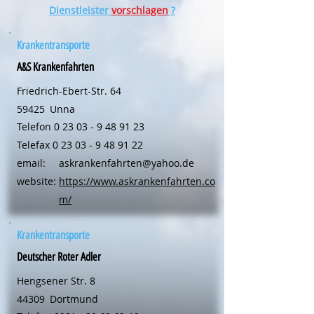
Dienstleister
vorschlagen
?
Krankentransporte
A&S Krankenfahrten
Friedrich-Ebert-Str. 64
59425
Unna
Telefon
0 23 03 - 9 48 91 23
Telefax
0 23 03 - 9 48 91 22
email:
askrankenfahrten@yahoo.de
website:
https://www.askrankenfahrten.co
m/
Krankentransporte
Deutscher Roter Adler
Hengsener Str. 8
44309
Dortmund