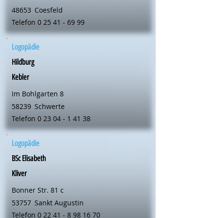
48653
Coesfeld
Telefon
0 25 41 - 69 99
Logopädie
Hildburg
Kebler
Im Bohlgarten 8
58239
Schwerte
Telefon
0 23 04 - 1 41 38
Logopädie
BSc Elisabeth
Kliver
Bonner Str. 81 c
53757
Sankt Augustin
Telefon
0 22 41 - 8 98 16 70