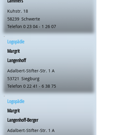
Lammers
Kuhstr. 18
58239
Schwerte
Telefon
0 23 04 - 1 26 07
Logopädie
Margrit
Langenhoff
Adalbert-Stifter-Str. 1 A
53721
Siegburg
Telefon
0 22 41 - 6 38 75
Logopädie
Margrit
Langenhoff-Berger
Adalbert-Stifter-Str. 1 A