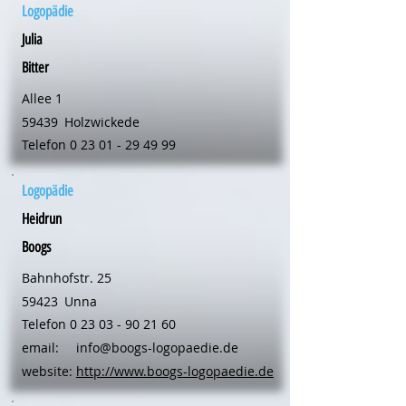
Logopädie
Julia
Bitter
Allee 1
59439
Holzwickede
Telefon
0 23 01 - 29 49 99
Logopädie
Heidrun
Boogs
Bahnhofstr. 25
59423
Unna
Telefon
0 23 03 - 90 21 60
email:
info@boogs-logopaedie.de
website:
http://www.boogs-logopaedie.de