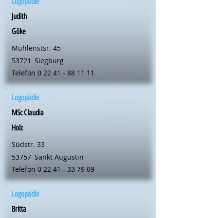
Logopädie
Judith
Göke
Mühlenstsr. 45
53721
Siegburg
Telefon
0 22 41 - 88 11 11
Logopädie
MSc Claudia
Holz
Südstr. 33
53757
Sankt Augustin
Telefon
0 22 41 - 33 79 09
Logopädie
Britta