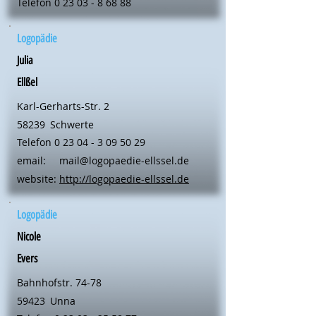
Telefon
0 23 03 - 8 68 88
Logopädie
Julia
Ellßel
Karl-Gerharts-Str. 2
58239
Schwerte
Telefon
0 23 04 - 3 09 50 29
email:
mail@logopaedie-ellssel.de
website:
http://logopaedie-ellssel.de
Logopädie
Nicole
Evers
Bahnhofstr. 74-78
59423
Unna