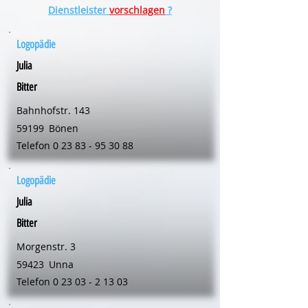
Dienstleister
vorschlagen
?
Logopädie
Julia
Bitter
Bahnhofstr. 143
59199
Bönen
Telefon
0 23 83 - 95 30 88
Logopädie
Julia
Bitter
Morgenstr. 3
59423
Unna
Telefon
0 23 03 - 2 13 03