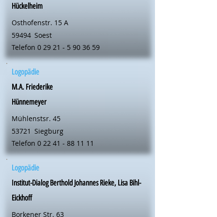
Hückelheim
Osthofenstr. 15 A
59494
Soest
Telefon
0 29 21 - 5 90 36 59
Logopädie
M.A. Friederike
Hünnemeyer
Mühlenstsr. 45
53721
Siegburg
Telefon
0 22 41 - 88 11 11
Logopädie
Institut-Dialog Berthold Johannes Rieke, Lisa Bihl-
Eickhoff
Borkener Str. 63