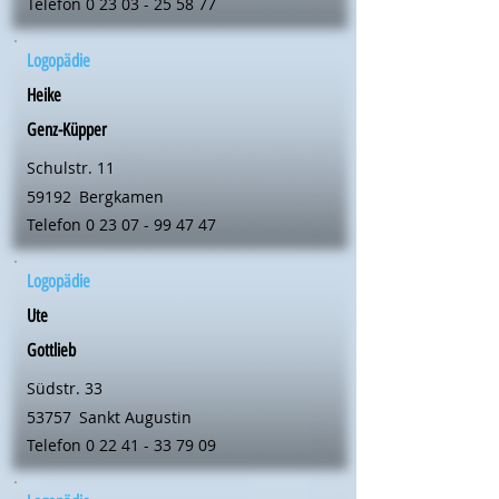
Telefon
0 23 03 - 25 58 77
Logopädie
Heike
Genz-Küpper
Schulstr. 11
59192
Bergkamen
Telefon
0 23 07 - 99 47 47
Logopädie
Ute
Gottlieb
Südstr. 33
53757
Sankt Augustin
Telefon
0 22 41 - 33 79 09