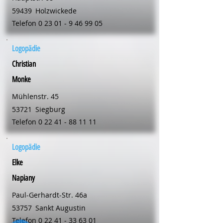
59439
Holzwickede
Telefon
0 23 01 - 9 46 99 05
Logopädie
Christian
Monke
Mühlenstr. 45
53721
Siegburg
Telefon
0 22 41 - 88 11 11
Logopädie
Elke
Napiany
Paul-Gerhardt-Str. 46a
53757
Sankt Augustin
Telefon
0 22 41 - 33 63 01