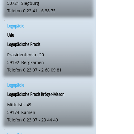
53721
Siegburg
Telefon
0 22 41 - 6 38 75
Logopädie
Uslu
Logopädische Praxis
Präsidentenstr. 20
59192
Bergkamen
Telefon
0 23 07 - 2 68 09 81
Logopädie
Logopädische Praxis Kröger-Maron
Mittelstr. 49
59174
Kamen
Telefon
0 23 07 - 23 44 49