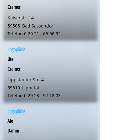
Cramer
Kaiserstr. 14
59505
Bad Sassendorf
Telefon
0 29 21 - 66 66 52
Logopädie
Ute
Cramer
Lippstädter Str. 4
59510
Lippetal
Telefon
0 29 23 - 97 18 03
Logopädie
Ate
Damm