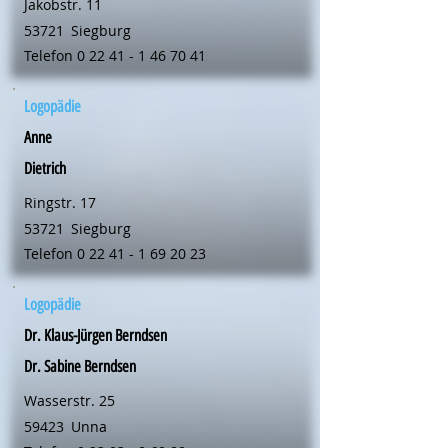
Jakobstr. 11
53721
Siegburg
Telefon
0 22 41 - 1 46 70 41
Logopädie
Anne
Dietrich
Ringstr. 17
53721
Siegburg
Telefon
0 22 41 - 1 69 20 23
Logopädie
Dr. Klaus-Jürgen Berndsen
Dr. Sabine Berndsen
Wasserstr. 25
59423
Unna