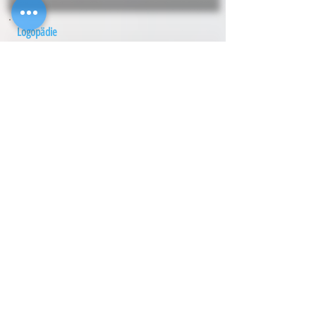
Logopädie
Dipl.Päd. Iris
Overhage
Preinstr. 10
59192
Bergkamen
Telefon
0 23 06 - 99 66 48
Logopädie
Marco
Parrino
Mühlenstr. 45
53721
Siegburg
Telefon
0 22 41 - 88 11 11
Logopädie