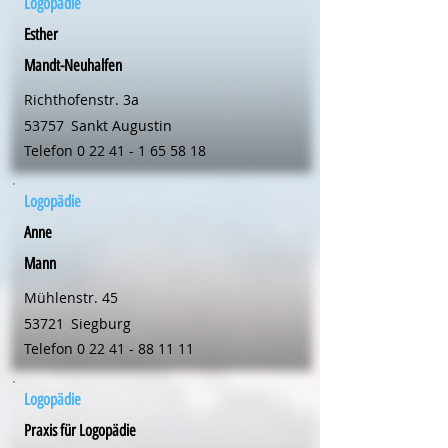
Logopädie
Esther
Mandt-Neuhalfen
Richthofenstr. 3a
53757
Sankt Augustin
Telefon
0 22 41 - 1 65 58 18
Logopädie
Anne
Mann
Mühlenstr. 45
53721
Siegburg
Telefon
0 22 41 - 88 11 11
Logopädie
Praxis für Logopädie