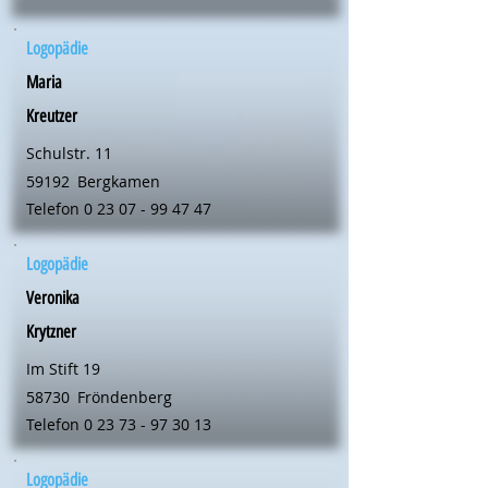
Logopädie
Maria
Kreutzer
Schulstr. 11
59192
Bergkamen
Telefon
0 23 07 - 99 47 47
Logopädie
Veronika
Krytzner
Im Stift 19
58730
Fröndenberg
Telefon
0 23 73 - 97 30 13
Logopädie