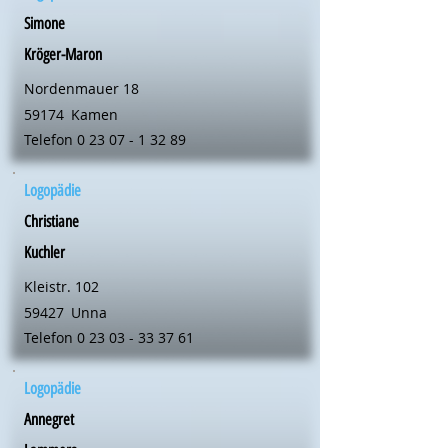
Simone
Kröger-Maron
Nordenmauer 18
59174
Kamen
Telefon
0 23 07 - 1 32 89
Logopädie
Christiane
Kuchler
Kleistr. 102
59427
Unna
Telefon
0 23 03 - 33 37 61
Logopädie
Annegret