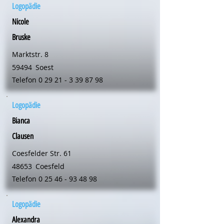
Logopädie
Nicole
Bruske
Marktstr. 8
59494
Soest
Telefon
0 29 21 - 3 39 87 98
Logopädie
Bianca
Clausen
Coesfelder Str. 61
48653
Coesfeld
Telefon
0 25 46 - 93 48 98
Logopädie
Alexandra