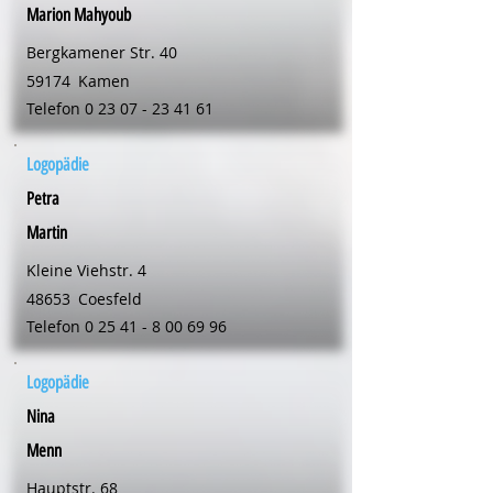
Marion Mahyoub
Bergkamener Str. 40
59174
Kamen
Telefon
0 23 07 - 23 41 61
Logopädie
Petra
Martin
Kleine Viehstr. 4
48653
Coesfeld
Telefon
0 25 41 - 8 00 69 96
Logopädie
Nina
Menn
Hauptstr. 68