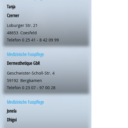
Tanja
Czerner
Loburger Str. 21
48653
Coesfeld
Telefon
0 25 41 - 8 42 09 99
Medizinische Fusspflege
Dermesthetique GbR
Geschwister-Scholl-Str. 4
59192
Bergkamen
Telefon
0 23 07 - 97 00 28
Medizinische Fusspflege
Jonela
Dhigoi