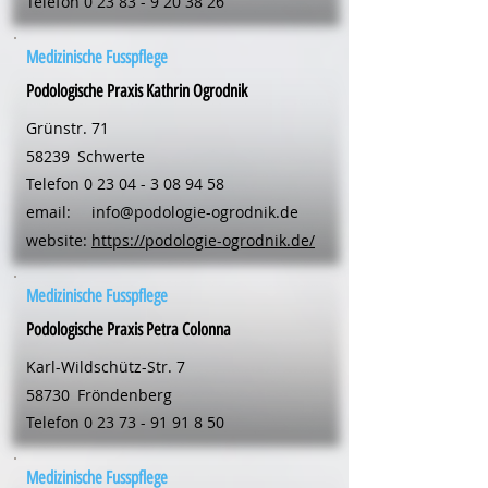
Telefon
0 23 83 - 9 20 38 26
Medizinische Fusspflege
Podologische Praxis Kathrin Ogrodnik
Grünstr. 71
58239
Schwerte
Telefon
0 23 04 - 3 08 94 58
email:
info@podologie-ogrodnik.de
website:
https://podologie-ogrodnik.de/
Medizinische Fusspflege
Podologische Praxis Petra Colonna
Karl-Wildschütz-Str. 7
58730
Fröndenberg
Telefon
0 23 73 - 91 91 8 50
Medizinische Fusspflege