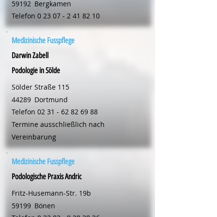
59192
Bergkamen
Telefon
0 23 07 - 2 41 82 10
Medizinische Fusspflege
Darwin Zabell
Podologie in Sölde
Sölder Straße 115
44289
Dortmund
Telefon
02 31 - 62 82 69 88
Termine ausschließlich nach
Vereinbarung
Medizinische Fusspflege
Podologische Praxis Andric
Fritz-Husemann-Str. 19b
59199
Bönen