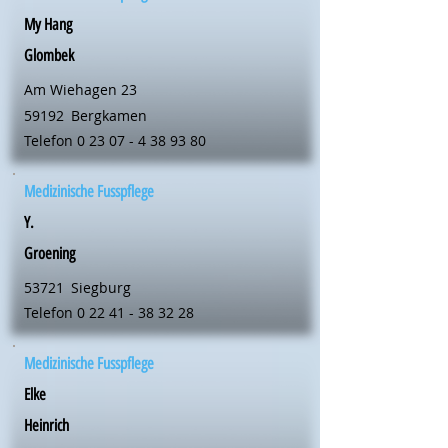
My Hang
Glombek
Am Wiehagen 23
59192
Bergkamen
Telefon
0 23 07 - 4 38 93 80
Medizinische Fusspflege
Y.
Groening
53721
Siegburg
Telefon
0 22 41 - 38 32 28
Medizinische Fusspflege
Elke
Heinrich