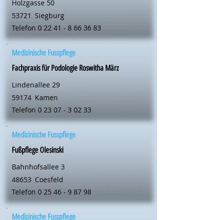
Holzgasse 50
53721
Siegburg
Telefon
0 22 41 - 8 66 36 83
Medizinische Fusspflege
Fachpraxis für Podologie Roswitha März
Lindenallee 29
59174
Kamen
Telefon
0 23 07 - 3 02 33
Medizinische Fusspflege
Fußpflege Olesinski
Bahnhofsallee 3
48653
Coesfeld
Telefon
0 25 46 - 9 87 98
Medizinische Fusspflege