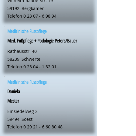
Wilhelm-Raabe-Str. 19
59192
Bergkamen
Telefon
0 23 07 - 6 98 94
Medizinische Fusspflege
Med. Fußpflege + Podologie Peters/Bauer
Rathausstr. 40
58239
Schwerte
Telefon
0 23 04 - 1 32 01
Medizinische Fusspflege
Daniela
Mester
Einsiedelweg 2
59494
Soest
Telefon
0 29 21 - 6 60 80 48