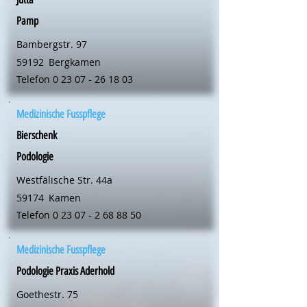
Pamp
Bambergstr. 97
59192
Bergkamen
Telefon
0 23 07 - 26 18 03
Medizinische Fusspflege
Bierschenk
Podologie
Westfälische Str. 44a
59174
Kamen
Telefon
0 23 07 - 2 68 88 50
Medizinische Fusspflege
Podologie Praxis Aderhold
Goethestr. 75