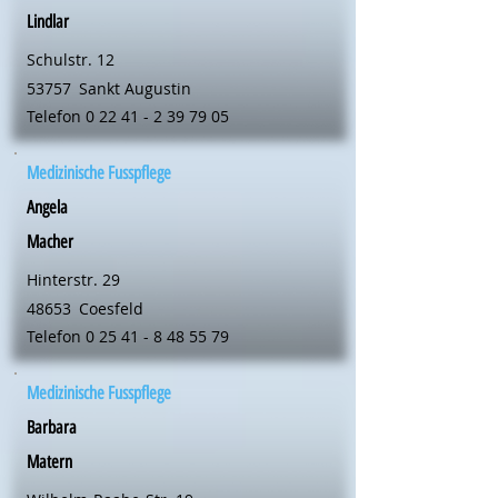
Lindlar
Schulstr. 12
53757
Sankt Augustin
Telefon
0 22 41 - 2 39 79 05
Medizinische Fusspflege
Angela
Macher
Hinterstr. 29
48653
Coesfeld
Telefon
0 25 41 - 8 48 55 79
Medizinische Fusspflege
Barbara
Matern