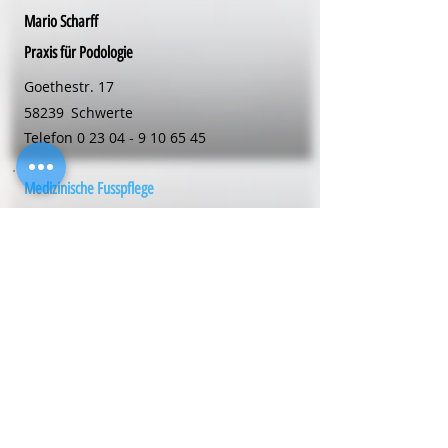
Mario Scharff
Praxis für Podologie
Goethestr. 17
58239
Schwerte
Telefon
0 23 04 - 9 10 65 45
Medizinische Fusspflege
Praxis für Podologie
Rünther Str. 51-53
59192
Bergkamen
Telefon
0 23 89 - 9 28 55 95
Medizinische Fusspflege
Torsten
Reuter