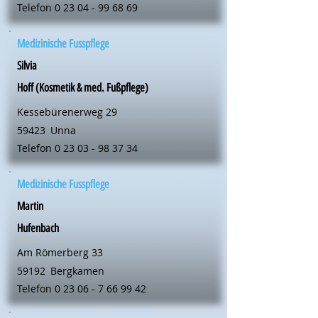
Telefon
0 23 04 - 99 68 69
Medizinische Fusspflege
Silvia
Hoff (Kosmetik & med. Fußpflege)
Kessebürenerweg 29
59423
Unna
Telefon
0 23 03 - 98 37 34
Medizinische Fusspflege
Martin
Hufenbach
Am Römerberg 33
59192
Bergkamen
Telefon
0 23 06 - 7 66 99 42