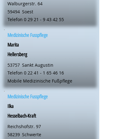
Walburgerstr. 64
59494
Soest
Telefon
0 29 21 - 9 43 42 55
Medizinische Fusspflege
Marita
Hellersberg
53757
Sankt Augustin
Telefon
0 22 41 - 1 65 46 16
Mobile Medizinische Fußpflege
Medizinische Fusspflege
Ilka
Hesselbach-Kraft
Reichshofstr. 97
58239
Schwerte