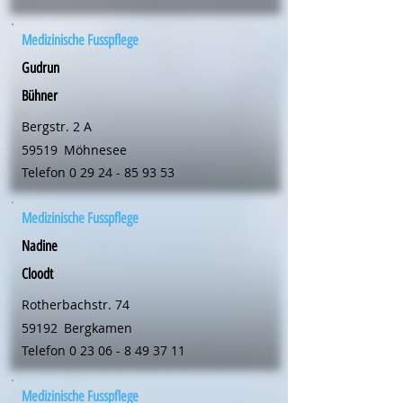
Medizinische Fusspflege
Gudrun
Bühner
Bergstr. 2 A
59519
Möhnesee
Telefon
0 29 24 - 85 93 53
Medizinische Fusspflege
Nadine
Cloodt
Rotherbachstr. 74
59192
Bergkamen
Telefon
0 23 06 - 8 49 37 11
Medizinische Fusspflege