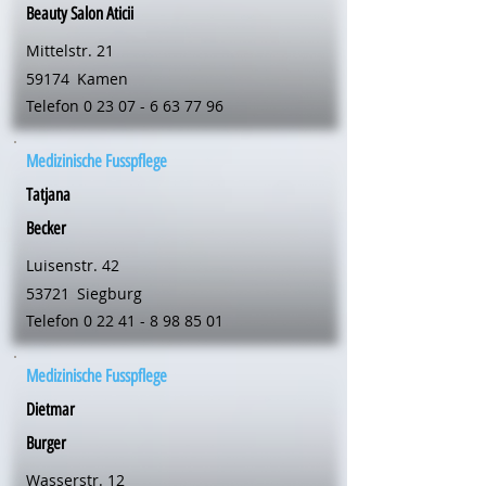
Beauty Salon Aticii
Mittelstr. 21
59174
Kamen
Telefon
0 23 07 - 6 63 77 96
Medizinische Fusspflege
Tatjana
Becker
Luisenstr. 42
53721
Siegburg
Telefon
0 22 41 - 8 98 85 01
Medizinische Fusspflege
Dietmar
Burger
Wasserstr. 12