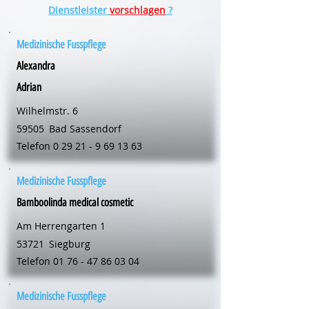
Dienstleister
vorschlagen
?
Medizinische Fusspflege
Alexandra
Adrian
Wilhelmstr. 6
59505
Bad Sassendorf
Telefon
0 29 21 - 9 69 13 63
Medizinische Fusspflege
Bamboolinda medical cosmetic
Am Herrengarten 1
53721
Siegburg
Telefon
01 76 - 47 86 03 04
Medizinische Fusspflege