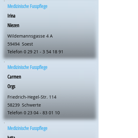
Medizinische Fusspflege
Irina
Niezen
Wildemannsgasse 4 A
59494
Soest
Telefon
0 29 21 - 3 54 18 91
Medizinische Fusspflege
Carmen
Orgs
Friedrich-Hegel-Str. 114
58239
Schwerte
Telefon
0 23 04 - 83 01 10
Medizinische Fusspflege
Jutta