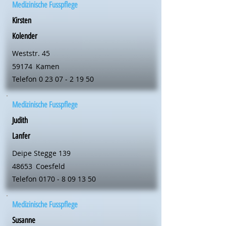
Medizinische Fusspflege
Kirsten
Kolender
Weststr. 45
59174
Kamen
Telefon
0 23 07 - 2 19 50
Medizinische Fusspflege
Judith
Lanfer
Deipe Stegge 139
48653
Coesfeld
Telefon
0170 - 8 09 13 50
Medizinische Fusspflege
Susanne