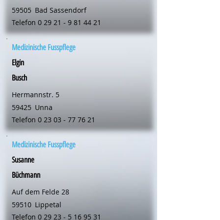
59505
Bad Sassendorf
Telefon
0 29 21 - 9 81 44 21
Medizinische Fusspflege
Elgin
Busch
Hermannstr. 5
59425
Unna
Telefon
0 23 03 - 77 76 21
Medizinische Fusspflege
Susanne
Büchmann
Auf dem Felde 28
59510
Lippetal
Telefon
0 29 23 - 5 16 95 31