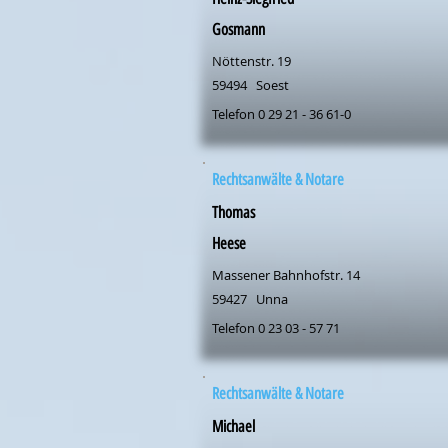
Gosmann
Nöttenstr. 19
59494
Soest
Telefon 0 29 21 - 36 61-0
Rechtsanwälte & Notare
Thomas
Heese
Massener Bahnhofstr. 14
59427
Unna
Telefon 0 23 03 - 57 71
Rechtsanwälte & Notare
Michael