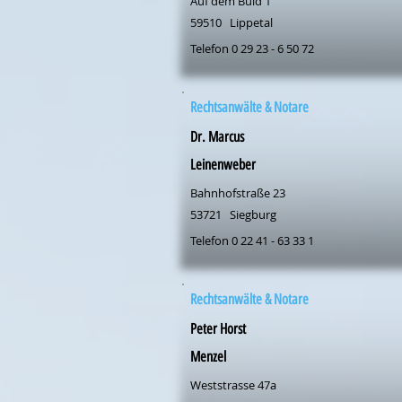
Auf dem Büld 1
59510
Lippetal
Telefon 0 29 23 - 6 50 72
Rechtsanwälte & Notare
Dr. Marcus
Leinenweber
Bahnhofstraße 23
53721
Siegburg
Telefon 0 22 41 - 63 33 1
Rechtsanwälte & Notare
Peter Horst
Menzel
Weststrasse 47a