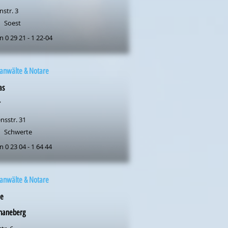
str. 3
Soest
n 0 29 21 - 1 22-04
anwälte & Notare
as
r
nsstr. 31
Schwerte
n 0 23 04 - 1 64 44
anwälte & Notare
le
haneberg