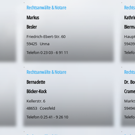
Rechtsanwälte & Notare
Rechts
Markus
Kathri
Besler
Bierm
Friedrich-Ebert-Str. 60
Haupt
59425
Unna
59439
Telefon 0 23 03 - 6 91 11
Telefo
Rechtsanwälte & Notare
Rechts
Bernadette
Dr. Bo
Böcker-Kock
Crame
Kellerstr. 6
Markt
48653
Coesfeld
59494
Telefon 0 25 41 - 9 26 10
Telefo