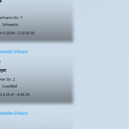
erharts-Str. 7
Schwerte
n 0 23 04 - 2 53 03 20
anwälte & Notare
n
eyer
er Str. 2
Coesfeld
n 0 25 41 - 8 45 70
anwälte & Notare