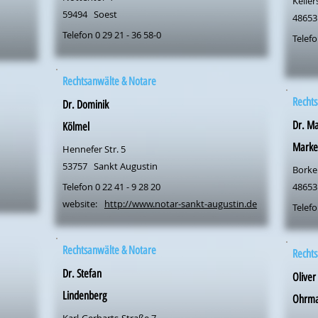
Keller
59494
Soest
48653
Telefon 0 29 21 - 36 58-0
Telefo
Rechtsanwälte & Notare
Rechts
Dr. Dominik
Dr. M
Kölmel
Marke
Hennefer Str. 5
53757
Sankt Augustin
Borken
Telefon 0 22 41 - 9 28 20
48653
website:
http://www.notar-sankt-augustin.de
Telefo
Rechtsanwälte & Notare
Rechts
Dr. Stefan
Oliver
Lindenberg
Ohrm