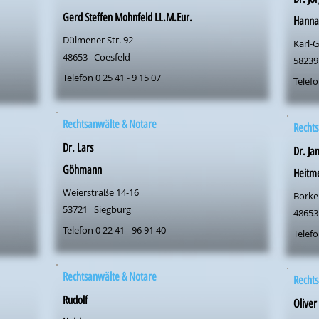
Gerd Steffen Mohnfeld LL.M.Eur.
Hanna
Dülmener Str. 92
Karl-G
48653
Coesfeld
58239
Telefon 0 25 41 - 9 15 07
Telefo
Rechtsanwälte & Notare
Rechts
Dr. Lars
Dr. Ja
Göhmann
Heitm
Weierstraße 14-16
Borken
53721
Siegburg
48653
Telefon 0 22 41 - 96 91 40
Telefo
Rechtsanwälte & Notare
Rechts
Rudolf
Oliver