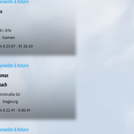
anwälte & Notare
s
tr. 47a
Kamen
n 0 23 07 - 91 26 20
anwälte & Notare
homas
bach
lmstraße 62
Siegburg
n 0 22 41 - 6 00 41
anwälte & Notare