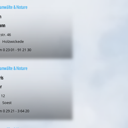
anwälte & Notare
n
ann
str. 46
Holzwickede
n 0 23 01 - 91 21 30
anwälte & Notare
ris
r
 12
Soest
n 0 29 21 - 3 64 20