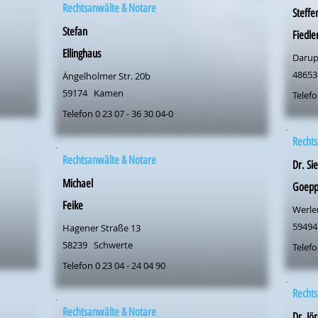
Rechtsanwälte & Notare
Steffe
Stefan
Fiedle
Ellinghaus
Darupe
48653
Ängelholmer Str. 20b
59174
Kamen
Telefo
Telefon 0 23 07 - 36 30 04-0
Rechts
Rechtsanwälte & Notare
Dr. Si
Michael
Goepp
Feike
Werler
59494
Hagener Straße 13
58239
Schwerte
Telefo
Telefon 0 23 04 - 24 04 90
Rechts
Rechtsanwälte & Notare
Dr. Jör