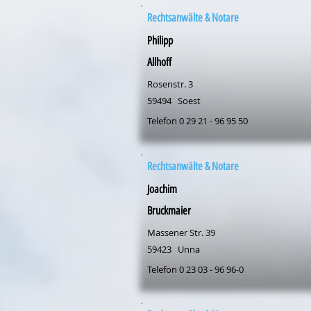
Rechtsanwälte & Notare
Philipp
Allhoff
Rosenstr. 3
59494
Soest
Telefon 0 29 21 - 96 95 50
Rechtsanwälte & Notare
Joachim
Bruckmaier
Massener Str. 39
59423
Unna
Telefon 0 23 03 - 96 96-0