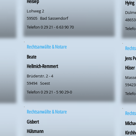
Heisiep
Hying
Lohweg 2
Dülme
59505
Bad Sassendorf
48653
Telefon 0 29 21 - 6 63 90 70
Telefo
Rechtsanwälte & Notare
Rechts
Beate
Jens P
Hellmich-Remmert
Hüser
Brüderstr. 2 - 4
Masse
59494
Soest
59423
Telefon 0 29 21 - 5 90 29-0
Telefo
Rechtsanwälte & Notare
Rechts
Gisbert
Micha
Hülsmann
Kirchh