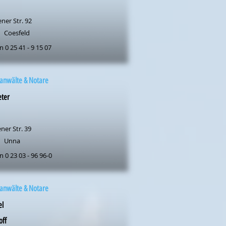
ner Str. 92
Coesfeld
n 0 25 41 - 9 15 07
anwälte & Notare
eter
ner Str. 39
Unna
n 0 23 03 - 96 96-0
anwälte & Notare
el
off