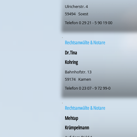
Ulricherstr. 4
59494
Soest
Telefon 0 29 21 - 5 90 19 00
Rechtsanwälte & Notare
Dr.Tina
Kohring
Bahnhofstr. 13
59174
Kamen
Telefon 0 23 07 - 9 72 99-0
Rechtsanwälte & Notare
Mehtap
Krümpelmann