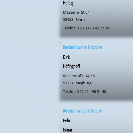
Helbig
Massener Str. 1
59423
Unna
Telefon 0 23 03 - 9 42 72 20
Rechtsanwälte & Notare
Dirk
Höfinghoff
Weierstraße 14-16
53721
Siegburg
Telefon 0 22 41 - 96 91 40
Rechtsanwälte & Notare
Felix
Ismar