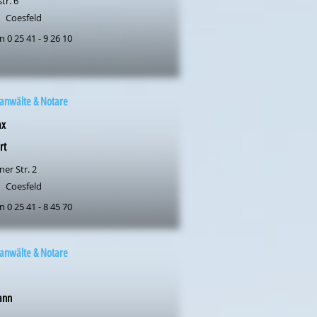
str. 6
Coesfeld
n 0 25 41 - 9 26 10
anwälte & Notare
ax
rt
er Str. 2
Coesfeld
n 0 25 41 - 8 45 70
anwälte & Notare
ann