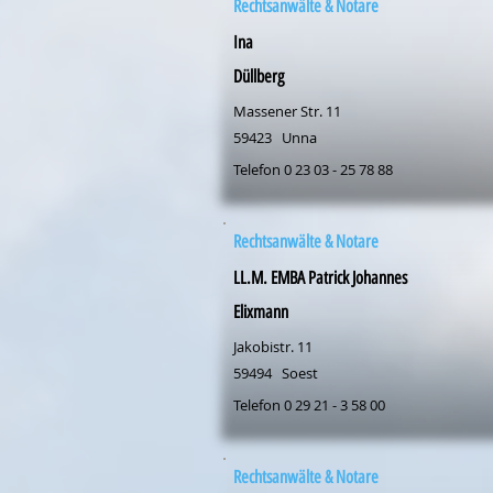
Rechtsanwälte & Notare
Ina
Düllberg
Massener Str. 11
59423
Unna
Telefon 0 23 03 - 25 78 88
Rechtsanwälte & Notare
LL.M. EMBA Patrick Johannes
Elixmann
Jakobistr. 11
59494
Soest
Telefon 0 29 21 - 3 58 00
Rechtsanwälte & Notare