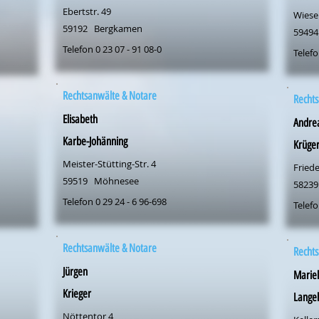
Ebertstr. 49
Wiesen
59192
Bergkamen
59494
Telefon 0 23 07 - 91 08-0
Telefo
Rechtsanwälte & Notare
Rechts
Elisabeth
Andre
Karbe-Johänning
Krüge
Meister-Stütting-Str. 4
Friede
59519
Möhnesee
58239
Telefon 0 29 24 - 6 96-698
Telefo
Rechtsanwälte & Notare
Rechts
Jürgen
Marie
Krieger
Lange
Nöttentor 4