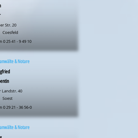
n
r
r Str. 20
Coesfeld
n 0 25 41 - 9 49 10
anwälte & Notare
egfried
entin
 Landstr. 40
Soest
n 0 29 21 - 36 56-0
anwälte & Notare
g