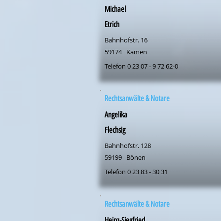
Michael
Etrich
Bahnhofstr. 16
59174
Kamen
Telefon 0 23 07 - 9 72 62-0
Rechtsanwälte & Notare
Angelika
Flechsig
Bahnhofstr. 128
59199
Bönen
Telefon 0 23 83 - 30 31
Rechtsanwälte & Notare
Heinz-Siegfried