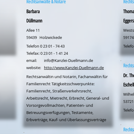
Rechtsanwälte & Notare
Rechts
Barbara
Thoma
Düllmann
Eggers
Allee 11
Wests
59439
Holzwickede
59174
Telefon 0 23 01 - 74 43
Telefo
Telefax: 0 23 01 - 1 41 24
email:
info@Kanzlei-Duellmann.de
Rechts
website:
http://www.Kanzlei-Duellmann.de
Dr. T
Rechtsanwältin und Notarin, Fachanwältin für
Familienrecht Tätigkeitsschwerpunkte:
Eschel
Familienrecht, Straßenverkehrsrecht,
Wilhe
Arbeitsrecht, Mietrecht, Erbrecht, General- und
53721
Vorsorgevollmachten, Patienten- und
Telefo
Betreuungsverfügungen, Testamente,
Erbverträge, Kauf- und Überlassungsverträge
Rechts