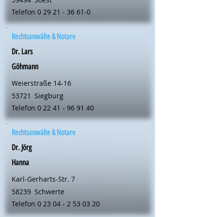
Telefon
0 29 21 - 36 61-0
Rechtsanwälte & Notare
Dr. Lars
Göhmann
Weierstraße 14-16
53721
Siegburg
Telefon
0 22 41 - 96 91 40
Rechtsanwälte & Notare
Dr. Jörg
Hanna
Karl-Gerharts-Str. 7
58239
Schwerte
Telefon
0 23 04 - 2 53 03 20