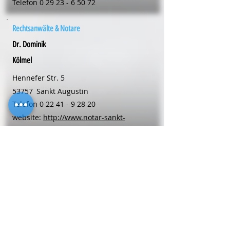
Telefon
0 29 23 - 6 50 72
Rechtsanwälte & Notare
Dr. Dominik
Kölmel
Hennefer Str. 5
53757
Sankt Augustin
Telefon
0 22 41 - 9 28 20
website:
http://www.notar-sankt-
augustin.de
Rechtsanwälte & Notare
Mariele
Langehaneberg
Kellerstr. 6
48653
Coesfeld