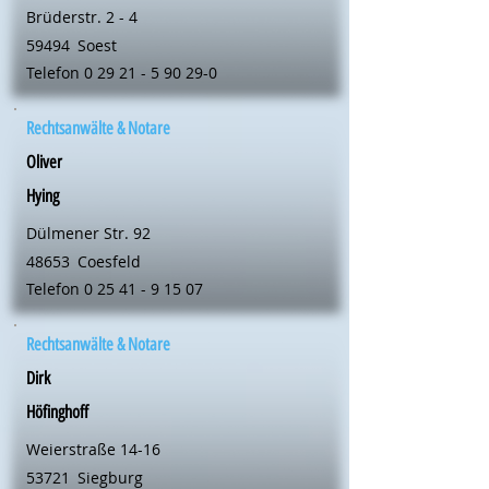
Brüderstr. 2 - 4
59494
Soest
Telefon
0 29 21 - 5 90 29-0
Rechtsanwälte & Notare
Oliver
Hying
Dülmener Str. 92
48653
Coesfeld
Telefon
0 25 41 - 9 15 07
Rechtsanwälte & Notare
Dirk
Höfinghoff
Weierstraße 14-16
53721
Siegburg