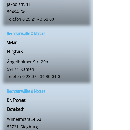
Jakobistr. 11
59494
Soest
Telefon
0 29 21 - 3 58 00
Rechtsanwälte & Notare
Stefan
Ellinghaus
Ängelholmer Str. 20b
59174
Kamen
Telefon
0 23 07 - 36 30 04-0
Rechtsanwälte & Notare
Dr. Thomas
Eschelbach
Wilhelmstraße 62
53721
Siegburg