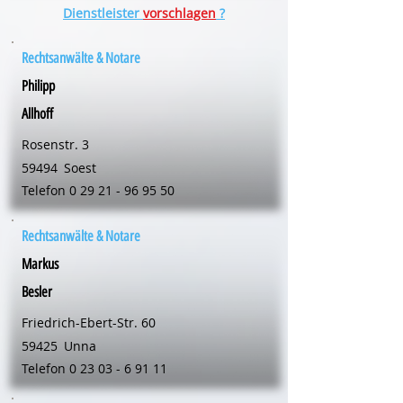
Dienstleister
vorschlagen
?
Rechtsanwälte & Notare
Philipp
Allhoff
Rosenstr. 3
59494
Soest
Telefon
0 29 21 - 96 95 50
Rechtsanwälte & Notare
Markus
Besler
Friedrich-Ebert-Str. 60
59425
Unna
Telefon
0 23 03 - 6 91 11