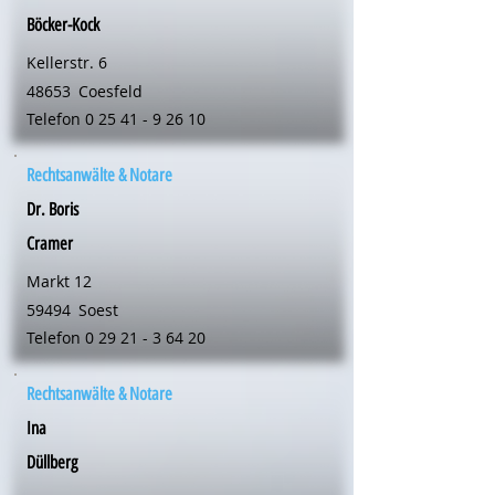
Böcker-Kock
Kellerstr. 6
48653
Coesfeld
Telefon
0 25 41 - 9 26 10
Rechtsanwälte & Notare
Dr. Boris
Cramer
Markt 12
59494
Soest
Telefon
0 29 21 - 3 64 20
Rechtsanwälte & Notare
Ina
Düllberg