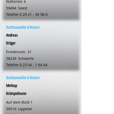
Nöttentor 4
59494
Soest
Telefon
0 29 21 - 36 58-0
Rechtsanwälte & Notare
Andreas
Krüger
Friedensstr. 31
58239
Schwerte
Telefon
0 23 04 - 1 64 44
Rechtsanwälte & Notare
Mehtap
Krümpelmann
Auf dem Büld 1
59510
Lippetal