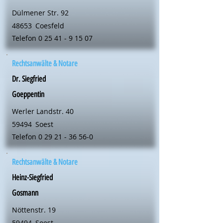
Dülmener Str. 92
48653
Coesfeld
Telefon
0 25 41 - 9 15 07
Rechtsanwälte & Notare
Dr. Siegfried
Goeppentin
Werler Landstr. 40
59494
Soest
Telefon
0 29 21 - 36 56-0
Rechtsanwälte & Notare
Heinz-Siegfried
Gosmann
Nöttenstr. 19
59494
Soest