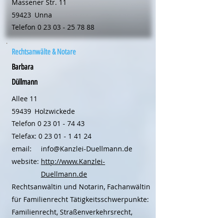
Massener Str. 11
59423
Unna
Telefon
0 23 03 - 25 78 88
Rechtsanwälte & Notare
Barbara
Düllmann
Allee 11
59439
Holzwickede
Telefon
0 23 01 - 74 43
Telefax:
0 23 01 - 1 41 24
email:
info@Kanzlei-Duellmann.de
website:
http://www.Kanzlei-
Duellmann.de
Rechtsanwältin und Notarin, Fachanwältin
für Familienrecht Tätigkeitsschwerpunkte:
Familienrecht, Straßenverkehrsrecht,