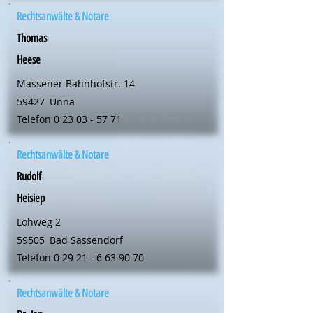
Rechtsanwälte & Notare
Thomas
Heese
Massener Bahnhofstr. 14
59427
Unna
Telefon
0 23 03 - 57 71
Rechtsanwälte & Notare
Rudolf
Heisiep
Lohweg 2
59505
Bad Sassendorf
Telefon
0 29 21 - 6 63 90 70
Rechtsanwälte & Notare