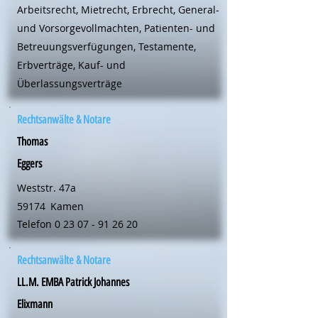
Arbeitsrecht, Mietrecht, Erbrecht, General-
und Vorsorgevollmachten, Patienten- und
Betreuungsverfügungen, Testamente,
Erbverträge, Kauf- und
Überlassungsverträge
Rechtsanwälte & Notare
Thomas
Eggers
Weststr. 47a
59174
Kamen
Telefon
0 23 07 - 91 26 20
Rechtsanwälte & Notare
LL.M. EMBA Patrick Johannes
Elixmann