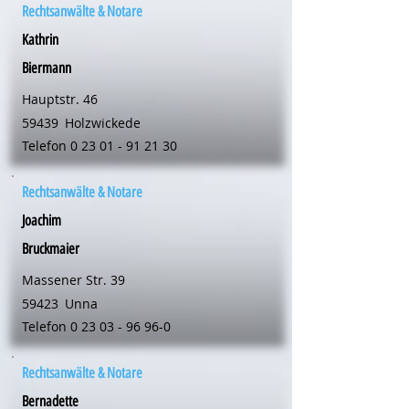
Rechtsanwälte & Notare
Kathrin
Biermann
Hauptstr. 46
59439
Holzwickede
Telefon
0 23 01 - 91 21 30
Rechtsanwälte & Notare
Joachim
Bruckmaier
Massener Str. 39
59423
Unna
Telefon
0 23 03 - 96 96-0
Rechtsanwälte & Notare
Bernadette