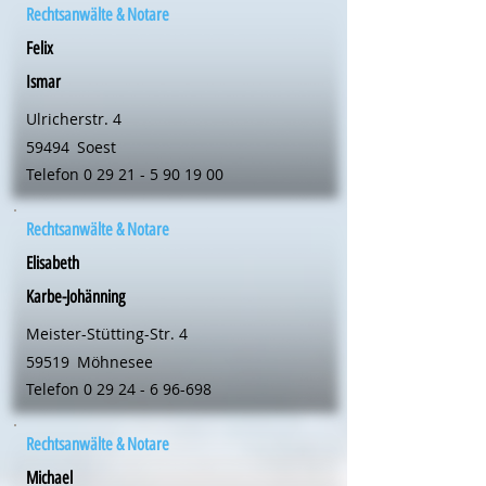
Rechtsanwälte & Notare
Felix
Ismar
Ulricherstr. 4
59494
Soest
Telefon
0 29 21 - 5 90 19 00
Rechtsanwälte & Notare
Elisabeth
Karbe-Johänning
Meister-Stütting-Str. 4
59519
Möhnesee
Telefon
0 29 24 - 6 96-698
Rechtsanwälte & Notare
Michael