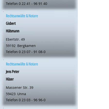
Telefon
0 22 41 - 96 91 40
Rechtsanwälte & Notare
Gisbert
Hülsmann
Ebertstr. 49
59192
Bergkamen
Telefon
0 23 07 - 91 08-0
Rechtsanwälte & Notare
Jens Peter
Hüser
Massener Str. 39
59423
Unna
Telefon
0 23 03 - 96 96-0