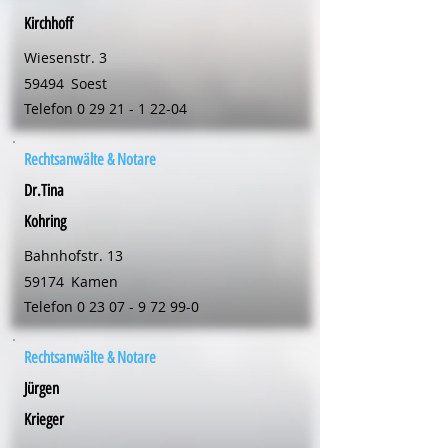
Kirchhoff
Wiesenstr. 3
59494
Soest
Telefon
0 29 21 - 1 22-04
Rechtsanwälte & Notare
Dr.Tina
Kohring
Bahnhofstr. 13
59174
Kamen
Telefon
0 23 07 - 9 72 99-0
Rechtsanwälte & Notare
Jürgen
Krieger