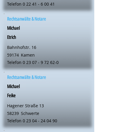
Telefon
0 22 41 - 6 00 41
Rechtsanwälte & Notare
Michael
Etrich
Bahnhofstr. 16
59174
Kamen
Telefon
0 23 07 - 9 72 62-0
Rechtsanwälte & Notare
Michael
Feike
Hagener Straße 13
58239
Schwerte
Telefon
0 23 04 - 24 04 90