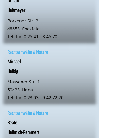
Dr. Jan
Heitmeyer
Borkener Str. 2
48653
Coesfeld
Telefon
0 25 41 - 8 45 70
Rechtsanwälte & Notare
Michael
Helbig
Massener Str. 1
59423
Unna
Telefon
0 23 03 - 9 42 72 20
Rechtsanwälte & Notare
Beate
Hellmich-Remmert