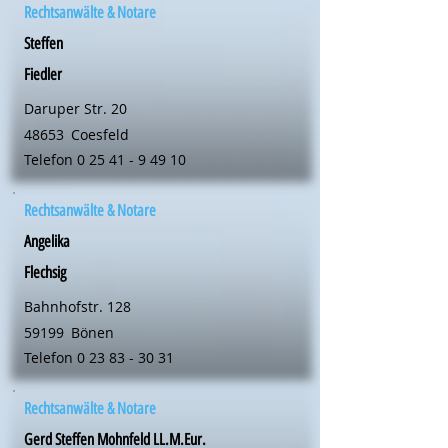
Rechtsanwälte & Notare
Steffen
Fiedler
Daruper Str. 20
48653
Coesfeld
Telefon
0 25 41 - 9 49 10
Rechtsanwälte & Notare
Angelika
Flechsig
Bahnhofstr. 128
59199
Bönen
Telefon
0 23 83 - 30 31
Rechtsanwälte & Notare
Gerd Steffen Mohnfeld LL.M.Eur.