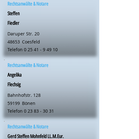
Rechtsanwälte & Notare
Steffen
Fiedler
Daruper Str. 20
48653
Coesfeld
Telefon
0 25 41 - 9 49 10
Rechtsanwälte & Notare
Angelika
Flechsig
Bahnhofstr. 128
59199
Bönen
Telefon
0 23 83 - 30 31
Rechtsanwälte & Notare
Gerd Steffen Mohnfeld LL.M.Eur.