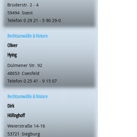
Brüderstr. 2 - 4
59494
Soest
Telefon
0 29 21 - 5 90 29-0
Rechtsanwälte & Notare
Oliver
Hying
Dülmener Str. 92
48653
Coesfeld
Telefon
0 25 41 - 9 15 07
Rechtsanwälte & Notare
Dirk
Höfinghoff
Weierstraße 14-16
53721
Siegburg