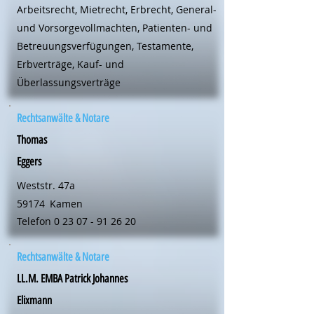
Arbeitsrecht, Mietrecht, Erbrecht, General-
und Vorsorgevollmachten, Patienten- und
Betreuungsverfügungen, Testamente,
Erbverträge, Kauf- und
Überlassungsverträge
Rechtsanwälte & Notare
Thomas
Eggers
Weststr. 47a
59174
Kamen
Telefon
0 23 07 - 91 26 20
Rechtsanwälte & Notare
LL.M. EMBA Patrick Johannes
Elixmann