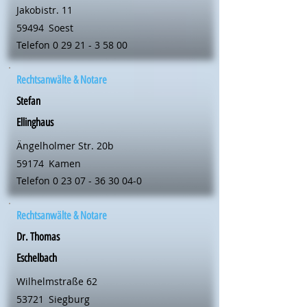
Jakobistr. 11
59494
Soest
Telefon
0 29 21 - 3 58 00
Rechtsanwälte & Notare
Stefan
Ellinghaus
Ängelholmer Str. 20b
59174
Kamen
Telefon
0 23 07 - 36 30 04-0
Rechtsanwälte & Notare
Dr. Thomas
Eschelbach
Wilhelmstraße 62
53721
Siegburg