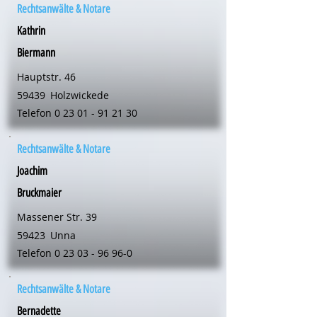
Rechtsanwälte & Notare
Kathrin
Biermann
Hauptstr. 46
59439
Holzwickede
Telefon
0 23 01 - 91 21 30
Rechtsanwälte & Notare
Joachim
Bruckmaier
Massener Str. 39
59423
Unna
Telefon
0 23 03 - 96 96-0
Rechtsanwälte & Notare
Bernadette