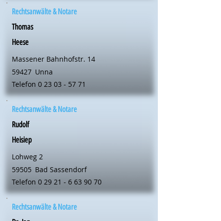
Rechtsanwälte & Notare
Thomas
Heese
Massener Bahnhofstr. 14
59427
Unna
Telefon
0 23 03 - 57 71
Rechtsanwälte & Notare
Rudolf
Heisiep
Lohweg 2
59505
Bad Sassendorf
Telefon
0 29 21 - 6 63 90 70
Rechtsanwälte & Notare