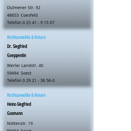
Dülmener Str. 92
48653
Coesfeld
Telefon
0 25 41 - 9 15 07
Rechtsanwälte & Notare
Dr. Siegfried
Goeppentin
Werler Landstr. 40
59494
Soest
Telefon
0 29 21 - 36 56-0
Rechtsanwälte & Notare
Heinz-Siegfried
Gosmann
Nöttenstr. 19
59494
Soest