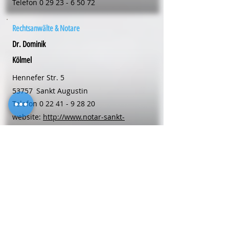
Telefon
0 29 23 - 6 50 72
Rechtsanwälte & Notare
Dr. Dominik
Kölmel
Hennefer Str. 5
53757
Sankt Augustin
Telefon
0 22 41 - 9 28 20
website:
http://www.notar-sankt-
augustin.de
Rechtsanwälte & Notare
Mariele
Langehaneberg
Kellerstr. 6
48653
Coesfeld