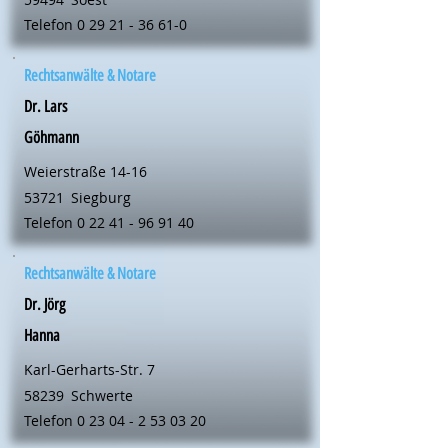
Telefon
0 29 21 - 36 61-0
Rechtsanwälte & Notare
Dr. Lars
Göhmann
Weierstraße 14-16
53721
Siegburg
Telefon
0 22 41 - 96 91 40
Rechtsanwälte & Notare
Dr. Jörg
Hanna
Karl-Gerharts-Str. 7
58239
Schwerte
Telefon
0 23 04 - 2 53 03 20