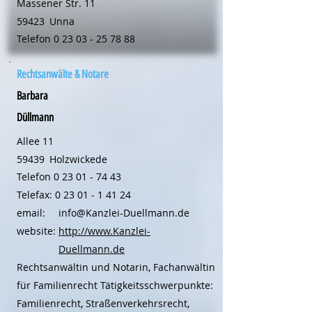
Massener Str. 11
59423
Unna
Telefon
0 23 03 - 25 78 88
Rechtsanwälte & Notare
Barbara
Düllmann
Allee 11
59439
Holzwickede
Telefon
0 23 01 - 74 43
Telefax:
0 23 01 - 1 41 24
email:
info@Kanzlei-Duellmann.de
website:
http://www.Kanzlei-
Duellmann.de
Rechtsanwältin und Notarin, Fachanwältin
für Familienrecht Tätigkeitsschwerpunkte:
Familienrecht, Straßenverkehrsrecht,