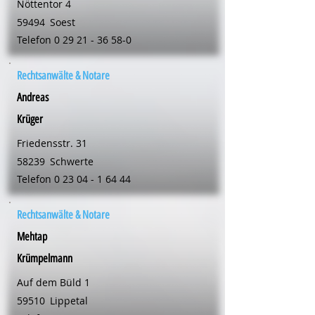
Nöttentor 4
59494
Soest
Telefon
0 29 21 - 36 58-0
Rechtsanwälte & Notare
Andreas
Krüger
Friedensstr. 31
58239
Schwerte
Telefon
0 23 04 - 1 64 44
Rechtsanwälte & Notare
Mehtap
Krümpelmann
Auf dem Büld 1
59510
Lippetal