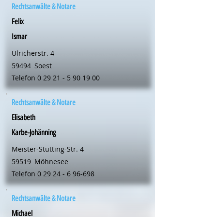
Rechtsanwälte & Notare
Felix
Ismar
Ulricherstr. 4
59494
Soest
Telefon
0 29 21 - 5 90 19 00
Rechtsanwälte & Notare
Elisabeth
Karbe-Johänning
Meister-Stütting-Str. 4
59519
Möhnesee
Telefon
0 29 24 - 6 96-698
Rechtsanwälte & Notare
Michael