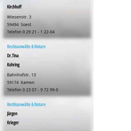
Kirchhoff
Wiesenstr. 3
59494
Soest
Telefon
0 29 21 - 1 22-04
Rechtsanwälte & Notare
Dr.Tina
Kohring
Bahnhofstr. 13
59174
Kamen
Telefon
0 23 07 - 9 72 99-0
Rechtsanwälte & Notare
Jürgen
Krieger