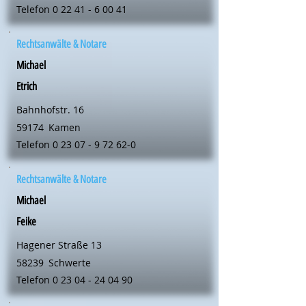
Telefon
0 22 41 - 6 00 41
Rechtsanwälte & Notare
Michael
Etrich
Bahnhofstr. 16
59174
Kamen
Telefon
0 23 07 - 9 72 62-0
Rechtsanwälte & Notare
Michael
Feike
Hagener Straße 13
58239
Schwerte
Telefon
0 23 04 - 24 04 90