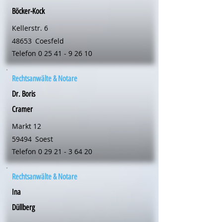
Böcker-Kock
Kellerstr. 6
48653
Coesfeld
Telefon
0 25 41 - 9 26 10
Rechtsanwälte & Notare
Dr. Boris
Cramer
Markt 12
59494
Soest
Telefon
0 29 21 - 3 64 20
Rechtsanwälte & Notare
Ina
Düllberg