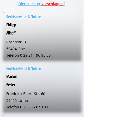
Dienstleister
vorschlagen
?
Rechtsanwälte & Notare
Philipp
Allhoff
Rosenstr. 3
59494
Soest
Telefon
0 29 21 - 96 95 50
Rechtsanwälte & Notare
Markus
Besler
Friedrich-Ebert-Str. 60
59425
Unna
Telefon
0 23 03 - 6 91 11