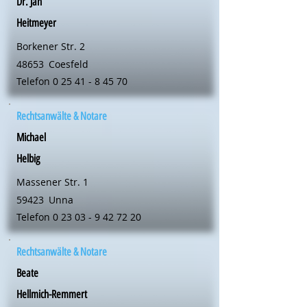
Dr. Jan
Heitmeyer
Borkener Str. 2
48653
Coesfeld
Telefon
0 25 41 - 8 45 70
Rechtsanwälte & Notare
Michael
Helbig
Massener Str. 1
59423
Unna
Telefon
0 23 03 - 9 42 72 20
Rechtsanwälte & Notare
Beate
Hellmich-Remmert