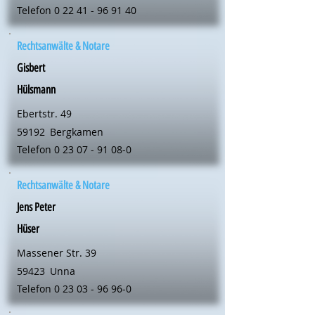
Telefon
0 22 41 - 96 91 40
Rechtsanwälte & Notare
Gisbert
Hülsmann
Ebertstr. 49
59192
Bergkamen
Telefon
0 23 07 - 91 08-0
Rechtsanwälte & Notare
Jens Peter
Hüser
Massener Str. 39
59423
Unna
Telefon
0 23 03 - 96 96-0