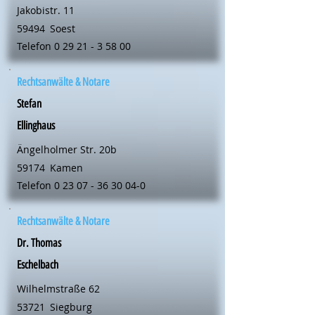
Jakobistr. 11
59494
Soest
Telefon
0 29 21 - 3 58 00
Rechtsanwälte & Notare
Stefan
Ellinghaus
Ängelholmer Str. 20b
59174
Kamen
Telefon
0 23 07 - 36 30 04-0
Rechtsanwälte & Notare
Dr. Thomas
Eschelbach
Wilhelmstraße 62
53721
Siegburg