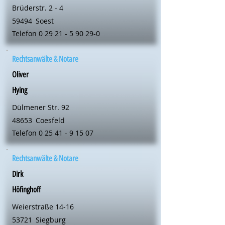
Brüderstr. 2 - 4
59494
Soest
Telefon
0 29 21 - 5 90 29-0
Rechtsanwälte & Notare
Oliver
Hying
Dülmener Str. 92
48653
Coesfeld
Telefon
0 25 41 - 9 15 07
Rechtsanwälte & Notare
Dirk
Höfinghoff
Weierstraße 14-16
53721
Siegburg