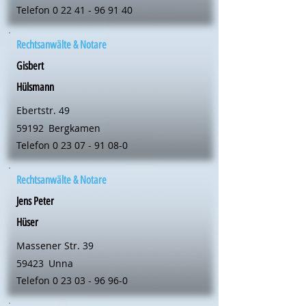
Telefon
0 22 41 - 96 91 40
Rechtsanwälte & Notare
Gisbert
Hülsmann
Ebertstr. 49
59192
Bergkamen
Telefon
0 23 07 - 91 08-0
Rechtsanwälte & Notare
Jens Peter
Hüser
Massener Str. 39
59423
Unna
Telefon
0 23 03 - 96 96-0