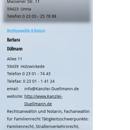
Massener Str. 11
59423
Unna
Telefon
0 23 03 - 25 78 88
Rechtsanwälte & Notare
Barbara
Düllmann
Allee 11
59439
Holzwickede
Telefon
0 23 01 - 74 43
Telefax:
0 23 01 - 1 41 24
email:
info@Kanzlei-Duellmann.de
website:
http://www.Kanzlei-
Duellmann.de
Rechtsanwältin und Notarin, Fachanwältin
für Familienrecht Tätigkeitsschwerpunkte:
Familienrecht, Straßenverkehrsrecht,