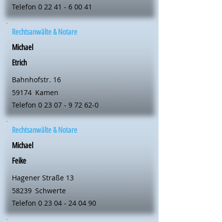
Telefon
0 22 41 - 6 00 41
Rechtsanwälte & Notare
Michael
Etrich
Bahnhofstr. 16
59174
Kamen
Telefon
0 23 07 - 9 72 62-0
Rechtsanwälte & Notare
Michael
Feike
Hagener Straße 13
58239
Schwerte
Telefon
0 23 04 - 24 04 90