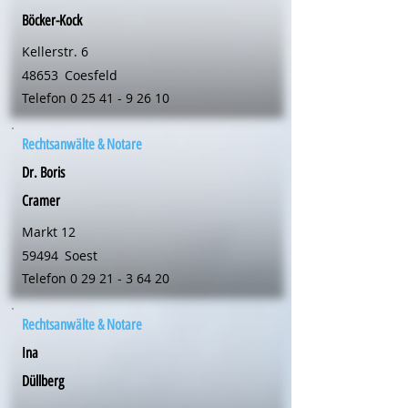
Böcker-Kock
Kellerstr. 6
48653
Coesfeld
Telefon
0 25 41 - 9 26 10
Rechtsanwälte & Notare
Dr. Boris
Cramer
Markt 12
59494
Soest
Telefon
0 29 21 - 3 64 20
Rechtsanwälte & Notare
Ina
Düllberg