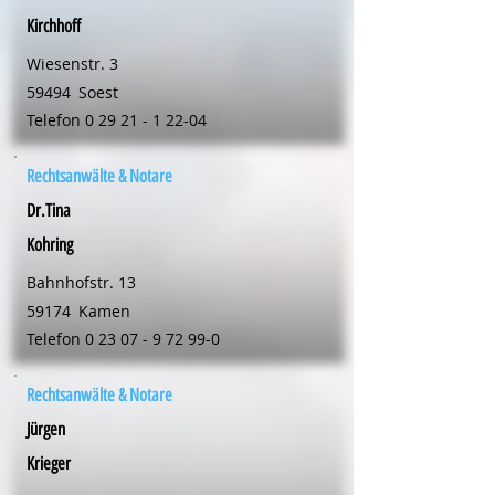
Kirchhoff
Wiesenstr. 3
59494
Soest
Telefon
0 29 21 - 1 22-04
Rechtsanwälte & Notare
Dr.Tina
Kohring
Bahnhofstr. 13
59174
Kamen
Telefon
0 23 07 - 9 72 99-0
Rechtsanwälte & Notare
Jürgen
Krieger