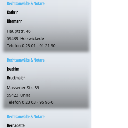
Rechtsanwälte & Notare
Kathrin
Biermann
Hauptstr. 46
59439
Holzwickede
Telefon
0 23 01 - 91 21 30
Rechtsanwälte & Notare
Joachim
Bruckmaier
Massener Str. 39
59423
Unna
Telefon
0 23 03 - 96 96-0
Rechtsanwälte & Notare
Bernadette