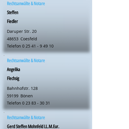
Rechtsanwälte & Notare
Steffen
Fiedler
Daruper Str. 20
48653
Coesfeld
Telefon
0 25 41 - 9 49 10
Rechtsanwälte & Notare
Angelika
Flechsig
Bahnhofstr. 128
59199
Bönen
Telefon
0 23 83 - 30 31
Rechtsanwälte & Notare
Gerd Steffen Mohnfeld LL.M.Eur.