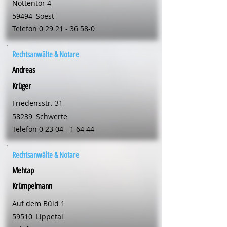
Nöttentor 4
59494
Soest
Telefon
0 29 21 - 36 58-0
Rechtsanwälte & Notare
Andreas
Krüger
Friedensstr. 31
58239
Schwerte
Telefon
0 23 04 - 1 64 44
Rechtsanwälte & Notare
Mehtap
Krümpelmann
Auf dem Büld 1
59510
Lippetal