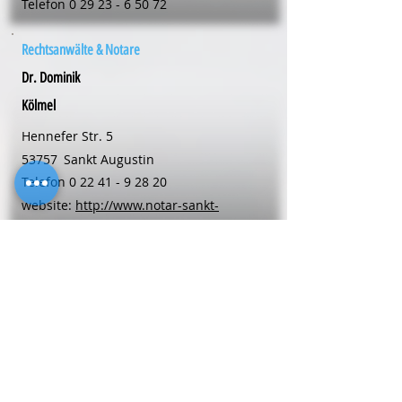
Telefon
0 29 23 - 6 50 72
Rechtsanwälte & Notare
Dr. Dominik
Kölmel
Hennefer Str. 5
53757
Sankt Augustin
Telefon
0 22 41 - 9 28 20
website:
http://www.notar-sankt-
augustin.de
Rechtsanwälte & Notare
Mariele
Langehaneberg
Kellerstr. 6
48653
Coesfeld