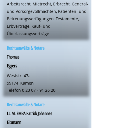
Arbeitsrecht, Mietrecht, Erbrecht, General-
und Vorsorgevollmachten, Patienten- und
Betreuungsverfügungen, Testamente,
Erbverträge, Kauf- und
Überlassungsverträge
Rechtsanwälte & Notare
Thomas
Eggers
Weststr. 47a
59174
Kamen
Telefon
0 23 07 - 91 26 20
Rechtsanwälte & Notare
LL.M. EMBA Patrick Johannes
Elixmann