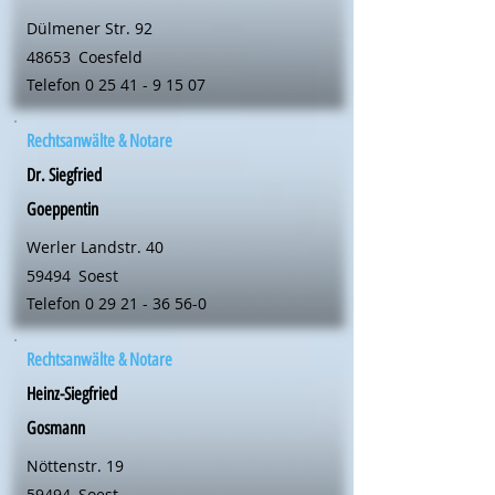
Dülmener Str. 92
48653
Coesfeld
Telefon
0 25 41 - 9 15 07
Rechtsanwälte & Notare
Dr. Siegfried
Goeppentin
Werler Landstr. 40
59494
Soest
Telefon
0 29 21 - 36 56-0
Rechtsanwälte & Notare
Heinz-Siegfried
Gosmann
Nöttenstr. 19
59494
Soest