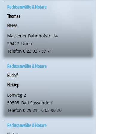
Rechtsanwälte & Notare
Thomas
Heese
Massener Bahnhofstr. 14
59427
Unna
Telefon
0 23 03 - 57 71
Rechtsanwälte & Notare
Rudolf
Heisiep
Lohweg 2
59505
Bad Sassendorf
Telefon
0 29 21 - 6 63 90 70
Rechtsanwälte & Notare