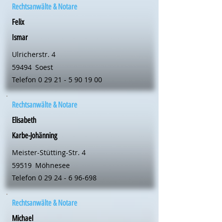
Rechtsanwälte & Notare
Felix
Ismar
Ulricherstr. 4
59494
Soest
Telefon
0 29 21 - 5 90 19 00
Rechtsanwälte & Notare
Elisabeth
Karbe-Johänning
Meister-Stütting-Str. 4
59519
Möhnesee
Telefon
0 29 24 - 6 96-698
Rechtsanwälte & Notare
Michael