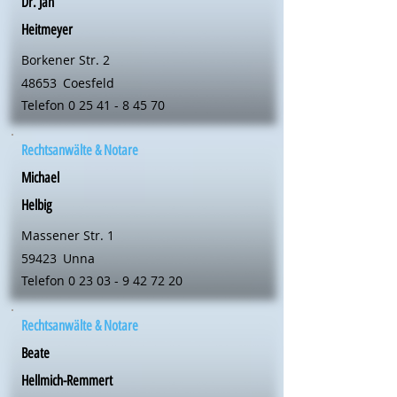
Dr. Jan
Heitmeyer
Borkener Str. 2
48653
Coesfeld
Telefon
0 25 41 - 8 45 70
Rechtsanwälte & Notare
Michael
Helbig
Massener Str. 1
59423
Unna
Telefon
0 23 03 - 9 42 72 20
Rechtsanwälte & Notare
Beate
Hellmich-Remmert