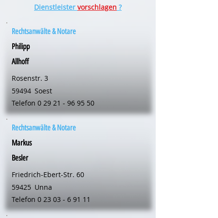
Dienstleister
vorschlagen
?
Rechtsanwälte & Notare
Philipp
Allhoff
Rosenstr. 3
59494
Soest
Telefon
0 29 21 - 96 95 50
Rechtsanwälte & Notare
Markus
Besler
Friedrich-Ebert-Str. 60
59425
Unna
Telefon
0 23 03 - 6 91 11