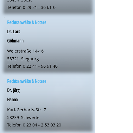
Telefon
0 29 21 - 36 61-0
Rechtsanwälte & Notare
Dr. Lars
Göhmann
Weierstraße 14-16
53721
Siegburg
Telefon
0 22 41 - 96 91 40
Rechtsanwälte & Notare
Dr. Jörg
Hanna
Karl-Gerharts-Str. 7
58239
Schwerte
Telefon
0 23 04 - 2 53 03 20