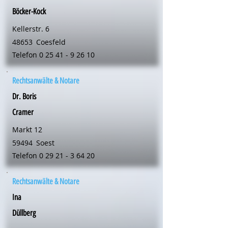
Böcker-Kock
Kellerstr. 6
48653
Coesfeld
Telefon
0 25 41 - 9 26 10
Rechtsanwälte & Notare
Dr. Boris
Cramer
Markt 12
59494
Soest
Telefon
0 29 21 - 3 64 20
Rechtsanwälte & Notare
Ina
Düllberg