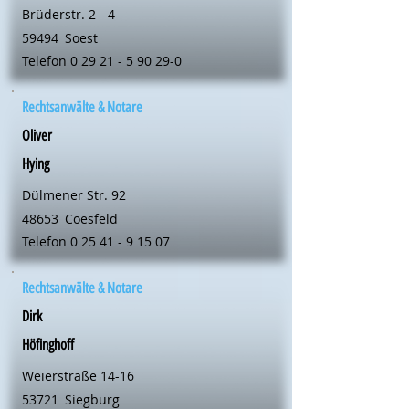
Brüderstr. 2 - 4
59494
Soest
Telefon
0 29 21 - 5 90 29-0
Rechtsanwälte & Notare
Oliver
Hying
Dülmener Str. 92
48653
Coesfeld
Telefon
0 25 41 - 9 15 07
Rechtsanwälte & Notare
Dirk
Höfinghoff
Weierstraße 14-16
53721
Siegburg