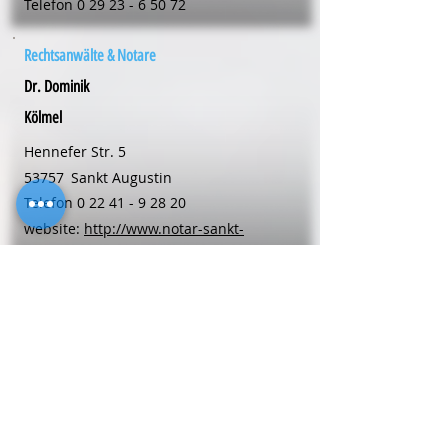
Telefon
0 29 23 - 6 50 72
Rechtsanwälte & Notare
Dr. Dominik
Kölmel
Hennefer Str. 5
53757
Sankt Augustin
Telefon
0 22 41 - 9 28 20
website:
http://www.notar-sankt-
augustin.de
Rechtsanwälte & Notare
Mariele
Langehaneberg
Kellerstr. 6
48653
Coesfeld