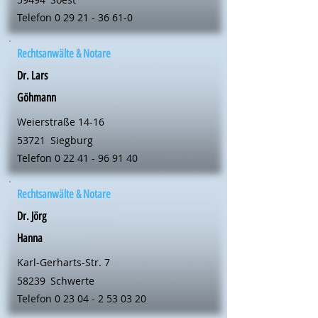
Telefon
0 29 21 - 36 61-0
Rechtsanwälte & Notare
Dr. Lars
Göhmann
Weierstraße 14-16
53721
Siegburg
Telefon
0 22 41 - 96 91 40
Rechtsanwälte & Notare
Dr. Jörg
Hanna
Karl-Gerharts-Str. 7
58239
Schwerte
Telefon
0 23 04 - 2 53 03 20