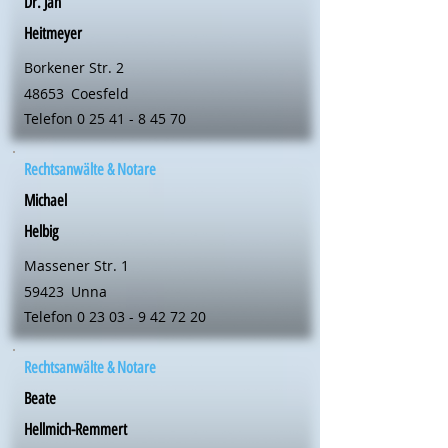
Dr. Jan
Heitmeyer
Borkener Str. 2
48653
Coesfeld
Telefon
0 25 41 - 8 45 70
Rechtsanwälte & Notare
Michael
Helbig
Massener Str. 1
59423
Unna
Telefon
0 23 03 - 9 42 72 20
Rechtsanwälte & Notare
Beate
Hellmich-Remmert