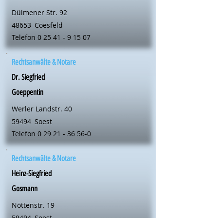
Dülmener Str. 92
48653
Coesfeld
Telefon
0 25 41 - 9 15 07
Rechtsanwälte & Notare
Dr. Siegfried
Goeppentin
Werler Landstr. 40
59494
Soest
Telefon
0 29 21 - 36 56-0
Rechtsanwälte & Notare
Heinz-Siegfried
Gosmann
Nöttenstr. 19
59494
Soest