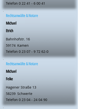
Telefon
0 22 41 - 6 00 41
Rechtsanwälte & Notare
Michael
Etrich
Bahnhofstr. 16
59174
Kamen
Telefon
0 23 07 - 9 72 62-0
Rechtsanwälte & Notare
Michael
Feike
Hagener Straße 13
58239
Schwerte
Telefon
0 23 04 - 24 04 90