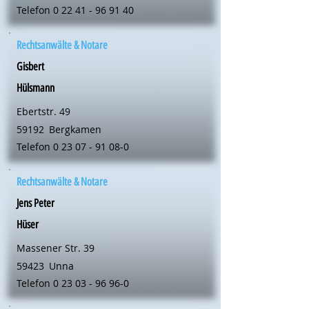
Telefon
0 22 41 - 96 91 40
Rechtsanwälte & Notare
Gisbert
Hülsmann
Ebertstr. 49
59192
Bergkamen
Telefon
0 23 07 - 91 08-0
Rechtsanwälte & Notare
Jens Peter
Hüser
Massener Str. 39
59423
Unna
Telefon
0 23 03 - 96 96-0