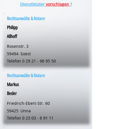
Dienstleister
vorschlagen
?
Rechtsanwälte & Notare
Philipp
Allhoff
Rosenstr. 3
59494
Soest
Telefon
0 29 21 - 96 95 50
Rechtsanwälte & Notare
Markus
Besler
Friedrich-Ebert-Str. 60
59425
Unna
Telefon
0 23 03 - 6 91 11