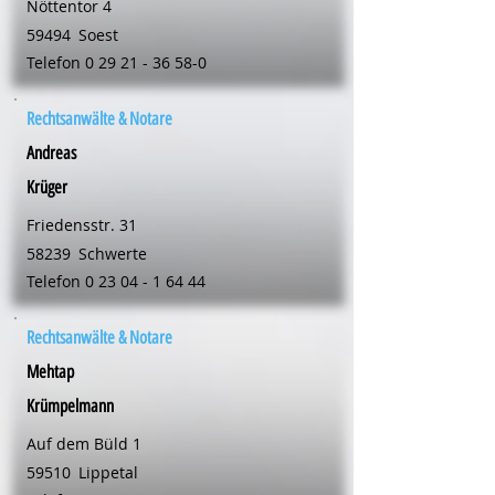
Nöttentor 4
59494
Soest
Telefon
0 29 21 - 36 58-0
Rechtsanwälte & Notare
Andreas
Krüger
Friedensstr. 31
58239
Schwerte
Telefon
0 23 04 - 1 64 44
Rechtsanwälte & Notare
Mehtap
Krümpelmann
Auf dem Büld 1
59510
Lippetal