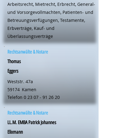
Arbeitsrecht, Mietrecht, Erbrecht, General-
und Vorsorgevollmachten, Patienten- und
Betreuungsverfügungen, Testamente,
Erbverträge, Kauf- und
Überlassungsverträge
Rechtsanwälte & Notare
Thomas
Eggers
Weststr. 47a
59174
Kamen
Telefon
0 23 07 - 91 26 20
Rechtsanwälte & Notare
LL.M. EMBA Patrick Johannes
Elixmann