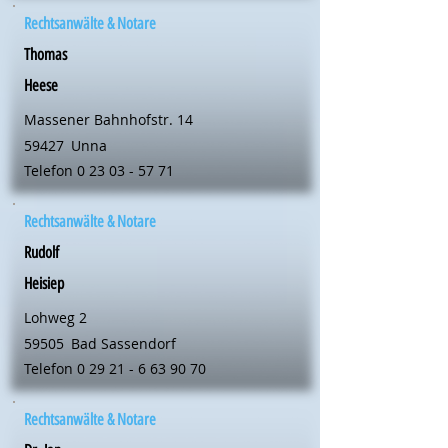
Rechtsanwälte & Notare
Thomas
Heese
Massener Bahnhofstr. 14
59427
Unna
Telefon
0 23 03 - 57 71
Rechtsanwälte & Notare
Rudolf
Heisiep
Lohweg 2
59505
Bad Sassendorf
Telefon
0 29 21 - 6 63 90 70
Rechtsanwälte & Notare