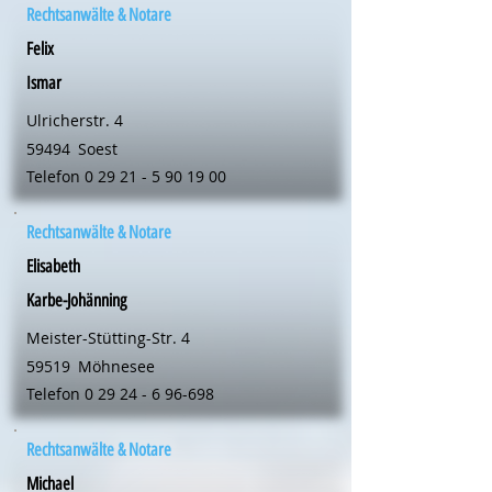
Rechtsanwälte & Notare
Felix
Ismar
Ulricherstr. 4
59494
Soest
Telefon
0 29 21 - 5 90 19 00
Rechtsanwälte & Notare
Elisabeth
Karbe-Johänning
Meister-Stütting-Str. 4
59519
Möhnesee
Telefon
0 29 24 - 6 96-698
Rechtsanwälte & Notare
Michael