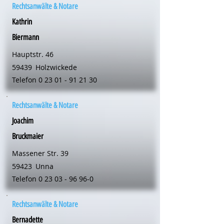
Rechtsanwälte & Notare
Kathrin
Biermann
Hauptstr. 46
59439
Holzwickede
Telefon
0 23 01 - 91 21 30
Rechtsanwälte & Notare
Joachim
Bruckmaier
Massener Str. 39
59423
Unna
Telefon
0 23 03 - 96 96-0
Rechtsanwälte & Notare
Bernadette