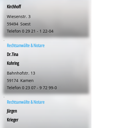
Kirchhoff
Wiesenstr. 3
59494
Soest
Telefon
0 29 21 - 1 22-04
Rechtsanwälte & Notare
Dr.Tina
Kohring
Bahnhofstr. 13
59174
Kamen
Telefon
0 23 07 - 9 72 99-0
Rechtsanwälte & Notare
Jürgen
Krieger