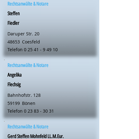
Rechtsanwälte & Notare
Steffen
Fiedler
Daruper Str. 20
48653
Coesfeld
Telefon
0 25 41 - 9 49 10
Rechtsanwälte & Notare
Angelika
Flechsig
Bahnhofstr. 128
59199
Bönen
Telefon
0 23 83 - 30 31
Rechtsanwälte & Notare
Gerd Steffen Mohnfeld LL.M.Eur.