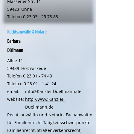
Massener Str. 11
59423
Unna
Telefon
0 23 03 - 25 78 88
Rechtsanwälte & Notare
Barbara
Düllmann
Allee 11
59439
Holzwickede
Telefon
0 23 01 - 74 43
Telefax:
0 23 01 - 1 41 24
email:
info@Kanzlei-Duellmann.de
website:
http://www.Kanzlei-
Duellmann.de
Rechtsanwältin und Notarin, Fachanwältin
für Familienrecht Tätigkeitsschwerpunkte:
Familienrecht, Straßenverkehrsrecht,