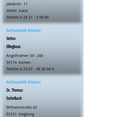
Jakobistr. 11
59494
Soest
Telefon
0 29 21 - 3 58 00
Rechtsanwälte & Notare
Stefan
Ellinghaus
Ängelholmer Str. 20b
59174
Kamen
Telefon
0 23 07 - 36 30 04-0
Rechtsanwälte & Notare
Dr. Thomas
Eschelbach
Wilhelmstraße 62
53721
Siegburg