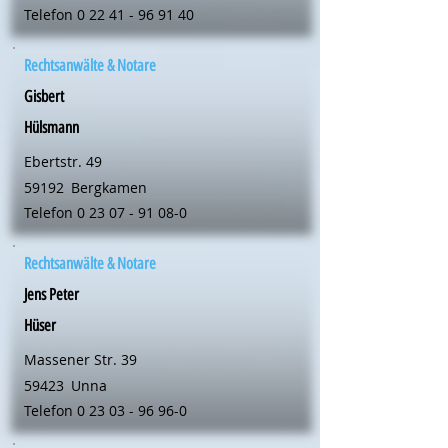
Telefon
0 22 41 - 96 91 40
Rechtsanwälte & Notare
Gisbert
Hülsmann
Ebertstr. 49
59192
Bergkamen
Telefon
0 23 07 - 91 08-0
Rechtsanwälte & Notare
Jens Peter
Hüser
Massener Str. 39
59423
Unna
Telefon
0 23 03 - 96 96-0