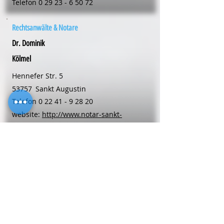
Telefon
0 29 23 - 6 50 72
Rechtsanwälte & Notare
Dr. Dominik
Kölmel
Hennefer Str. 5
53757
Sankt Augustin
Telefon
0 22 41 - 9 28 20
website:
http://www.notar-sankt-
augustin.de
Rechtsanwälte & Notare
Mariele
Langehaneberg
Kellerstr. 6
48653
Coesfeld