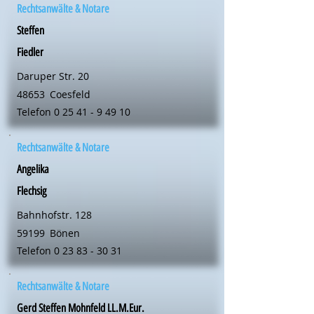
Rechtsanwälte & Notare
Steffen
Fiedler
Daruper Str. 20
48653
Coesfeld
Telefon
0 25 41 - 9 49 10
Rechtsanwälte & Notare
Angelika
Flechsig
Bahnhofstr. 128
59199
Bönen
Telefon
0 23 83 - 30 31
Rechtsanwälte & Notare
Gerd Steffen Mohnfeld LL.M.Eur.