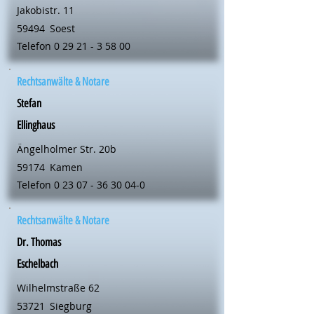
Jakobistr. 11
59494
Soest
Telefon
0 29 21 - 3 58 00
Rechtsanwälte & Notare
Stefan
Ellinghaus
Ängelholmer Str. 20b
59174
Kamen
Telefon
0 23 07 - 36 30 04-0
Rechtsanwälte & Notare
Dr. Thomas
Eschelbach
Wilhelmstraße 62
53721
Siegburg