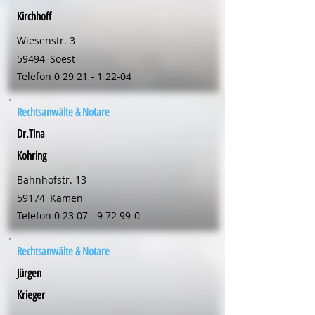
Kirchhoff
Wiesenstr. 3
59494
Soest
Telefon
0 29 21 - 1 22-04
Rechtsanwälte & Notare
Dr.Tina
Kohring
Bahnhofstr. 13
59174
Kamen
Telefon
0 23 07 - 9 72 99-0
Rechtsanwälte & Notare
Jürgen
Krieger