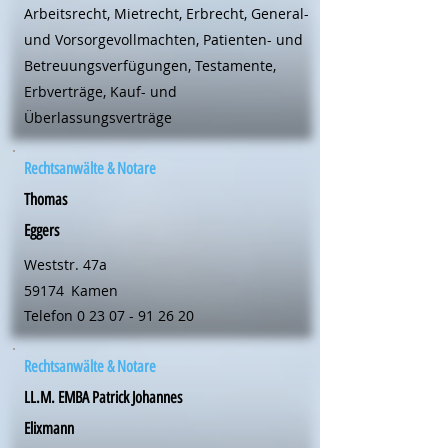
Arbeitsrecht, Mietrecht, Erbrecht, General-
und Vorsorgevollmachten, Patienten- und
Betreuungsverfügungen, Testamente,
Erbverträge, Kauf- und
Überlassungsverträge
Rechtsanwälte & Notare
Thomas
Eggers
Weststr. 47a
59174
Kamen
Telefon
0 23 07 - 91 26 20
Rechtsanwälte & Notare
LL.M. EMBA Patrick Johannes
Elixmann