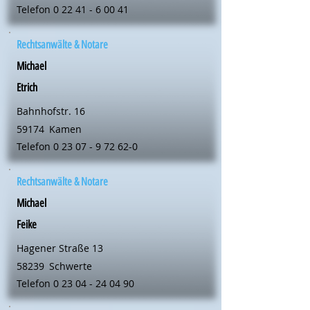
Telefon
0 22 41 - 6 00 41
Rechtsanwälte & Notare
Michael
Etrich
Bahnhofstr. 16
59174
Kamen
Telefon
0 23 07 - 9 72 62-0
Rechtsanwälte & Notare
Michael
Feike
Hagener Straße 13
58239
Schwerte
Telefon
0 23 04 - 24 04 90