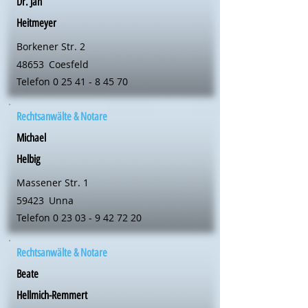
Dr. Jan
Heitmeyer
Borkener Str. 2
48653
Coesfeld
Telefon
0 25 41 - 8 45 70
Rechtsanwälte & Notare
Michael
Helbig
Massener Str. 1
59423
Unna
Telefon
0 23 03 - 9 42 72 20
Rechtsanwälte & Notare
Beate
Hellmich-Remmert