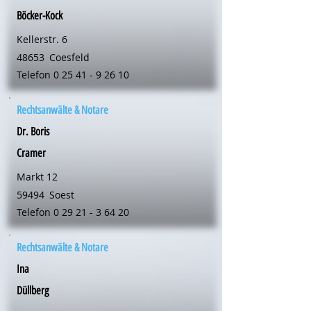
Böcker-Kock
Kellerstr. 6
48653
Coesfeld
Telefon
0 25 41 - 9 26 10
Rechtsanwälte & Notare
Dr. Boris
Cramer
Markt 12
59494
Soest
Telefon
0 29 21 - 3 64 20
Rechtsanwälte & Notare
Ina
Düllberg