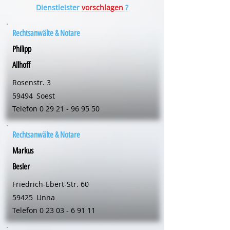
Dienstleister
vorschlagen
?
Rechtsanwälte & Notare
Philipp
Allhoff
Rosenstr. 3
59494
Soest
Telefon
0 29 21 - 96 95 50
Rechtsanwälte & Notare
Markus
Besler
Friedrich-Ebert-Str. 60
59425
Unna
Telefon
0 23 03 - 6 91 11