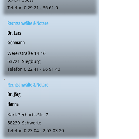
Telefon
0 29 21 - 36 61-0
Rechtsanwälte & Notare
Dr. Lars
Göhmann
Weierstraße 14-16
53721
Siegburg
Telefon
0 22 41 - 96 91 40
Rechtsanwälte & Notare
Dr. Jörg
Hanna
Karl-Gerharts-Str. 7
58239
Schwerte
Telefon
0 23 04 - 2 53 03 20