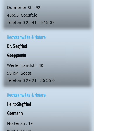
Dülmener Str. 92
48653
Coesfeld
Telefon
0 25 41 - 9 15 07
Rechtsanwälte & Notare
Dr. Siegfried
Goeppentin
Werler Landstr. 40
59494
Soest
Telefon
0 29 21 - 36 56-0
Rechtsanwälte & Notare
Heinz-Siegfried
Gosmann
Nöttenstr. 19
59494
Soest