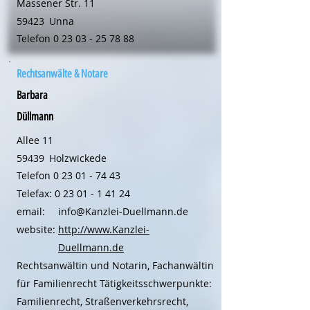
Massener Str. 11
59423
Unna
Telefon
0 23 03 - 25 78 88
Rechtsanwälte & Notare
Barbara
Düllmann
Allee 11
59439
Holzwickede
Telefon
0 23 01 - 74 43
Telefax:
0 23 01 - 1 41 24
email:
info@Kanzlei-Duellmann.de
website:
http://www.Kanzlei-
Duellmann.de
Rechtsanwältin und Notarin, Fachanwältin
für Familienrecht Tätigkeitsschwerpunkte:
Familienrecht, Straßenverkehrsrecht,