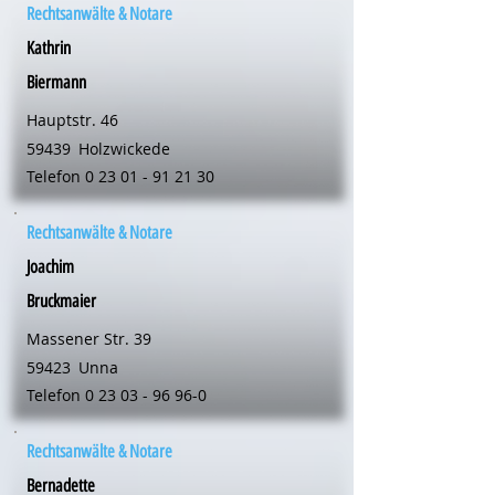
Rechtsanwälte & Notare
Kathrin
Biermann
Hauptstr. 46
59439
Holzwickede
Telefon
0 23 01 - 91 21 30
Rechtsanwälte & Notare
Joachim
Bruckmaier
Massener Str. 39
59423
Unna
Telefon
0 23 03 - 96 96-0
Rechtsanwälte & Notare
Bernadette