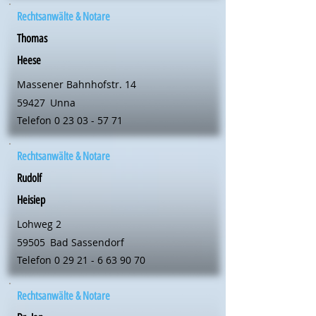
Rechtsanwälte & Notare
Thomas
Heese
Massener Bahnhofstr. 14
59427
Unna
Telefon
0 23 03 - 57 71
Rechtsanwälte & Notare
Rudolf
Heisiep
Lohweg 2
59505
Bad Sassendorf
Telefon
0 29 21 - 6 63 90 70
Rechtsanwälte & Notare