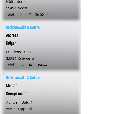
Nöttentor 4
59494
Soest
Telefon
0 29 21 - 36 58-0
Rechtsanwälte & Notare
Andreas
Krüger
Friedensstr. 31
58239
Schwerte
Telefon
0 23 04 - 1 64 44
Rechtsanwälte & Notare
Mehtap
Krümpelmann
Auf dem Büld 1
59510
Lippetal