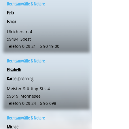
Rechtsanwälte & Notare
Felix
Ismar
Ulricherstr. 4
59494
Soest
Telefon
0 29 21 - 5 90 19 00
Rechtsanwälte & Notare
Elisabeth
Karbe-Johänning
Meister-Stütting-Str. 4
59519
Möhnesee
Telefon
0 29 24 - 6 96-698
Rechtsanwälte & Notare
Michael