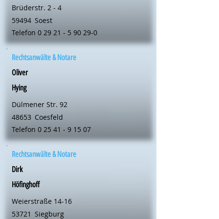
Brüderstr. 2 - 4
59494
Soest
Telefon
0 29 21 - 5 90 29-0
Rechtsanwälte & Notare
Oliver
Hying
Dülmener Str. 92
48653
Coesfeld
Telefon
0 25 41 - 9 15 07
Rechtsanwälte & Notare
Dirk
Höfinghoff
Weierstraße 14-16
53721
Siegburg