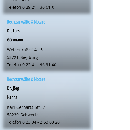
Telefon
0 29 21 - 36 61-0
Rechtsanwälte & Notare
Dr. Lars
Göhmann
Weierstraße 14-16
53721
Siegburg
Telefon
0 22 41 - 96 91 40
Rechtsanwälte & Notare
Dr. Jörg
Hanna
Karl-Gerharts-Str. 7
58239
Schwerte
Telefon
0 23 04 - 2 53 03 20