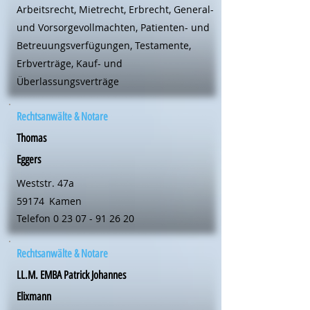
Arbeitsrecht, Mietrecht, Erbrecht, General-
und Vorsorgevollmachten, Patienten- und
Betreuungsverfügungen, Testamente,
Erbverträge, Kauf- und
Überlassungsverträge
Rechtsanwälte & Notare
Thomas
Eggers
Weststr. 47a
59174
Kamen
Telefon
0 23 07 - 91 26 20
Rechtsanwälte & Notare
LL.M. EMBA Patrick Johannes
Elixmann