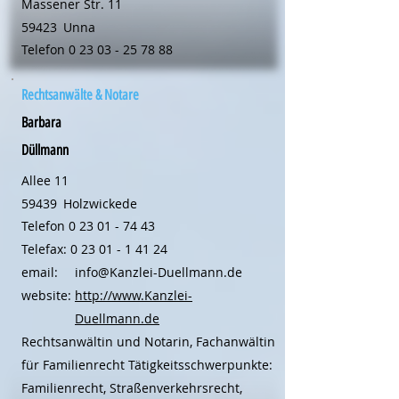
Massener Str. 11
59423
Unna
Telefon
0 23 03 - 25 78 88
Rechtsanwälte & Notare
Barbara
Düllmann
Allee 11
59439
Holzwickede
Telefon
0 23 01 - 74 43
Telefax:
0 23 01 - 1 41 24
email:
info@Kanzlei-Duellmann.de
website:
http://www.Kanzlei-
Duellmann.de
Rechtsanwältin und Notarin, Fachanwältin
für Familienrecht Tätigkeitsschwerpunkte:
Familienrecht, Straßenverkehrsrecht,