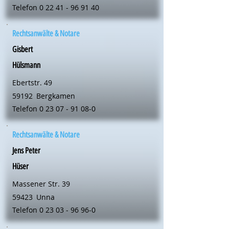
Telefon
0 22 41 - 96 91 40
Rechtsanwälte & Notare
Gisbert
Hülsmann
Ebertstr. 49
59192
Bergkamen
Telefon
0 23 07 - 91 08-0
Rechtsanwälte & Notare
Jens Peter
Hüser
Massener Str. 39
59423
Unna
Telefon
0 23 03 - 96 96-0