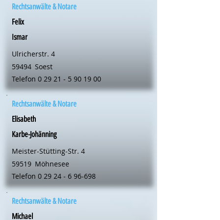
Rechtsanwälte & Notare
Felix
Ismar
Ulricherstr. 4
59494
Soest
Telefon
0 29 21 - 5 90 19 00
Rechtsanwälte & Notare
Elisabeth
Karbe-Johänning
Meister-Stütting-Str. 4
59519
Möhnesee
Telefon
0 29 24 - 6 96-698
Rechtsanwälte & Notare
Michael