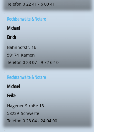
Telefon
0 22 41 - 6 00 41
Rechtsanwälte & Notare
Michael
Etrich
Bahnhofstr. 16
59174
Kamen
Telefon
0 23 07 - 9 72 62-0
Rechtsanwälte & Notare
Michael
Feike
Hagener Straße 13
58239
Schwerte
Telefon
0 23 04 - 24 04 90