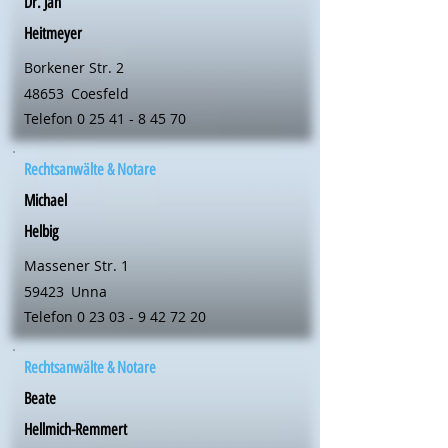
Dr. Jan
Heitmeyer
Borkener Str. 2
48653
Coesfeld
Telefon
0 25 41 - 8 45 70
Rechtsanwälte & Notare
Michael
Helbig
Massener Str. 1
59423
Unna
Telefon
0 23 03 - 9 42 72 20
Rechtsanwälte & Notare
Beate
Hellmich-Remmert