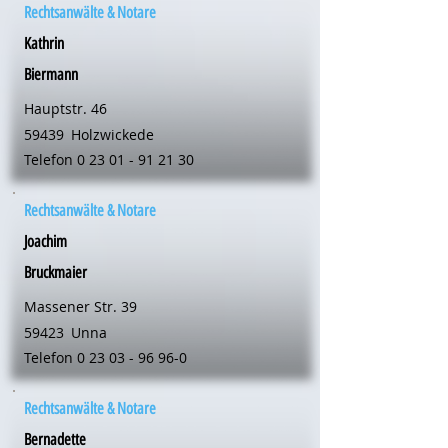
Rechtsanwälte & Notare
Kathrin
Biermann
Hauptstr. 46
59439
Holzwickede
Telefon
0 23 01 - 91 21 30
Rechtsanwälte & Notare
Joachim
Bruckmaier
Massener Str. 39
59423
Unna
Telefon
0 23 03 - 96 96-0
Rechtsanwälte & Notare
Bernadette