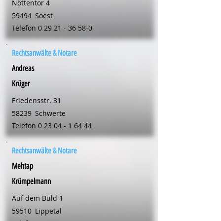
Nöttentor 4
59494
Soest
Telefon
0 29 21 - 36 58-0
Rechtsanwälte & Notare
Andreas
Krüger
Friedensstr. 31
58239
Schwerte
Telefon
0 23 04 - 1 64 44
Rechtsanwälte & Notare
Mehtap
Krümpelmann
Auf dem Büld 1
59510
Lippetal