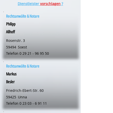
Dienstleister
vorschlagen
?
Rechtsanwälte & Notare
Philipp
Allhoff
Rosenstr. 3
59494
Soest
Telefon
0 29 21 - 96 95 50
Rechtsanwälte & Notare
Markus
Besler
Friedrich-Ebert-Str. 60
59425
Unna
Telefon
0 23 03 - 6 91 11