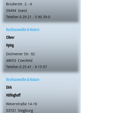
Brüderstr. 2 - 4
59494
Soest
Telefon
0 29 21 - 5 90 29-0
Rechtsanwälte & Notare
Oliver
Hying
Dülmener Str. 92
48653
Coesfeld
Telefon
0 25 41 - 9 15 07
Rechtsanwälte & Notare
Dirk
Höfinghoff
Weierstraße 14-16
53721
Siegburg