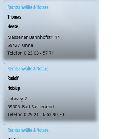
Rechtsanwälte & Notare
Thomas
Heese
Massener Bahnhofstr. 14
59427
Unna
Telefon
0 23 03 - 57 71
Rechtsanwälte & Notare
Rudolf
Heisiep
Lohweg 2
59505
Bad Sassendorf
Telefon
0 29 21 - 6 63 90 70
Rechtsanwälte & Notare