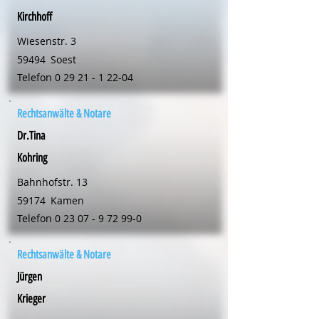
Kirchhoff
Wiesenstr. 3
59494
Soest
Telefon
0 29 21 - 1 22-04
Rechtsanwälte & Notare
Dr.Tina
Kohring
Bahnhofstr. 13
59174
Kamen
Telefon
0 23 07 - 9 72 99-0
Rechtsanwälte & Notare
Jürgen
Krieger