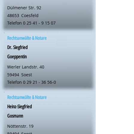
Dülmener Str. 92
48653
Coesfeld
Telefon
0 25 41 - 9 15 07
Rechtsanwälte & Notare
Dr. Siegfried
Goeppentin
Werler Landstr. 40
59494
Soest
Telefon
0 29 21 - 36 56-0
Rechtsanwälte & Notare
Heinz-Siegfried
Gosmann
Nöttenstr. 19
59494
Soest