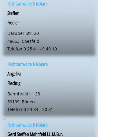
Rechtsanwälte & Notare
Steffen
Fiedler
Daruper Str. 20
48653
Coesfeld
Telefon
0 25 41 - 9 49 10
Rechtsanwälte & Notare
Angelika
Flechsig
Bahnhofstr. 128
59199
Bönen
Telefon
0 23 83 - 30 31
Rechtsanwälte & Notare
Gerd Steffen Mohnfeld LL.M.Eur.