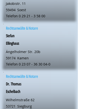
Jakobistr. 11
59494
Soest
Telefon
0 29 21 - 3 58 00
Rechtsanwälte & Notare
Stefan
Ellinghaus
Ängelholmer Str. 20b
59174
Kamen
Telefon
0 23 07 - 36 30 04-0
Rechtsanwälte & Notare
Dr. Thomas
Eschelbach
Wilhelmstraße 62
53721
Siegburg