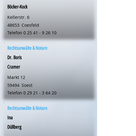
Böcker-Kock
Kellerstr. 6
48653
Coesfeld
Telefon
0 25 41 - 9 26 10
Rechtsanwälte & Notare
Dr. Boris
Cramer
Markt 12
59494
Soest
Telefon
0 29 21 - 3 64 20
Rechtsanwälte & Notare
Ina
Düllberg