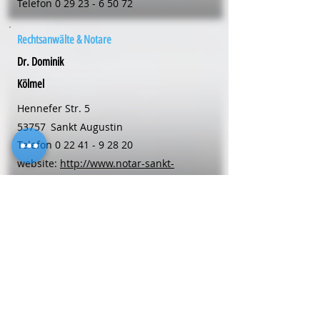
Telefon
0 29 23 - 6 50 72
Rechtsanwälte & Notare
Dr. Dominik
Kölmel
Hennefer Str. 5
53757
Sankt Augustin
Telefon
0 22 41 - 9 28 20
website:
http://www.notar-sankt-
augustin.de
Rechtsanwälte & Notare
Mariele
Langehaneberg
Kellerstr. 6
48653
Coesfeld