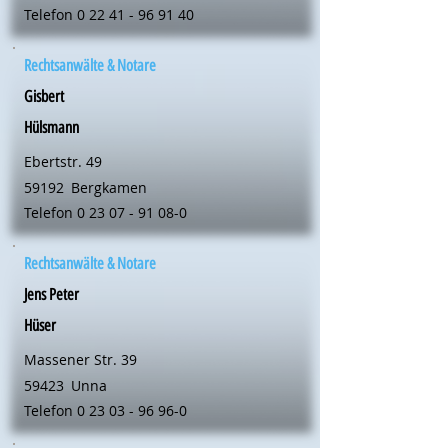
Telefon
0 22 41 - 96 91 40
Rechtsanwälte & Notare
Gisbert
Hülsmann
Ebertstr. 49
59192
Bergkamen
Telefon
0 23 07 - 91 08-0
Rechtsanwälte & Notare
Jens Peter
Hüser
Massener Str. 39
59423
Unna
Telefon
0 23 03 - 96 96-0