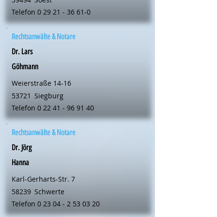
Telefon
0 29 21 - 36 61-0
Rechtsanwälte & Notare
Dr. Lars
Göhmann
Weierstraße 14-16
53721
Siegburg
Telefon
0 22 41 - 96 91 40
Rechtsanwälte & Notare
Dr. Jörg
Hanna
Karl-Gerharts-Str. 7
58239
Schwerte
Telefon
0 23 04 - 2 53 03 20