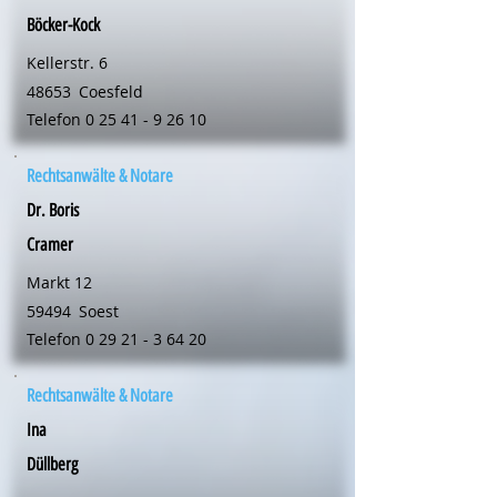
Böcker-Kock
Kellerstr. 6
48653
Coesfeld
Telefon
0 25 41 - 9 26 10
Rechtsanwälte & Notare
Dr. Boris
Cramer
Markt 12
59494
Soest
Telefon
0 29 21 - 3 64 20
Rechtsanwälte & Notare
Ina
Düllberg