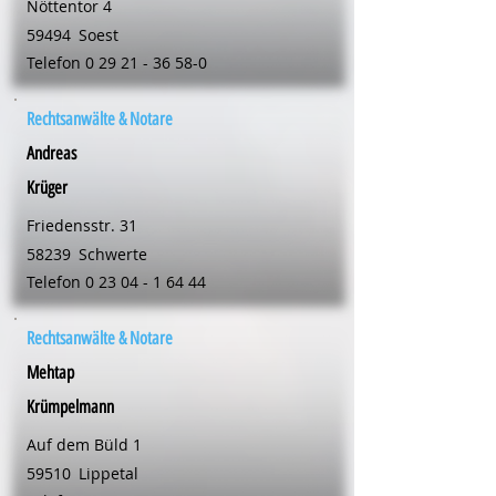
Nöttentor 4
59494
Soest
Telefon
0 29 21 - 36 58-0
Rechtsanwälte & Notare
Andreas
Krüger
Friedensstr. 31
58239
Schwerte
Telefon
0 23 04 - 1 64 44
Rechtsanwälte & Notare
Mehtap
Krümpelmann
Auf dem Büld 1
59510
Lippetal