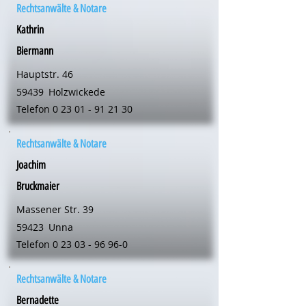
Rechtsanwälte & Notare
Kathrin
Biermann
Hauptstr. 46
59439
Holzwickede
Telefon
0 23 01 - 91 21 30
Rechtsanwälte & Notare
Joachim
Bruckmaier
Massener Str. 39
59423
Unna
Telefon
0 23 03 - 96 96-0
Rechtsanwälte & Notare
Bernadette