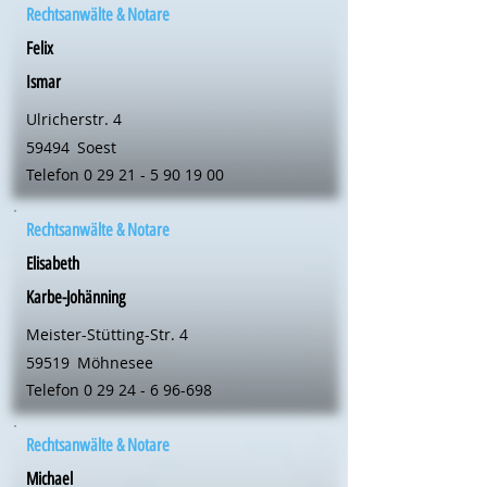
Rechtsanwälte & Notare
Felix
Ismar
Ulricherstr. 4
59494
Soest
Telefon
0 29 21 - 5 90 19 00
Rechtsanwälte & Notare
Elisabeth
Karbe-Johänning
Meister-Stütting-Str. 4
59519
Möhnesee
Telefon
0 29 24 - 6 96-698
Rechtsanwälte & Notare
Michael