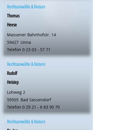
Rechtsanwälte & Notare
Thomas
Heese
Massener Bahnhofstr. 14
59427
Unna
Telefon
0 23 03 - 57 71
Rechtsanwälte & Notare
Rudolf
Heisiep
Lohweg 2
59505
Bad Sassendorf
Telefon
0 29 21 - 6 63 90 70
Rechtsanwälte & Notare