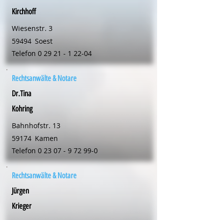
Kirchhoff
Wiesenstr. 3
59494
Soest
Telefon
0 29 21 - 1 22-04
Rechtsanwälte & Notare
Dr.Tina
Kohring
Bahnhofstr. 13
59174
Kamen
Telefon
0 23 07 - 9 72 99-0
Rechtsanwälte & Notare
Jürgen
Krieger