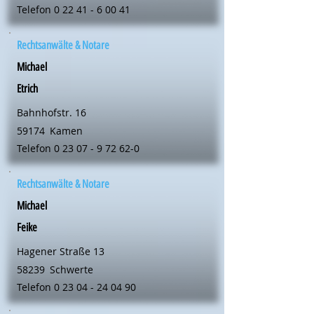
Telefon
0 22 41 - 6 00 41
Rechtsanwälte & Notare
Michael
Etrich
Bahnhofstr. 16
59174
Kamen
Telefon
0 23 07 - 9 72 62-0
Rechtsanwälte & Notare
Michael
Feike
Hagener Straße 13
58239
Schwerte
Telefon
0 23 04 - 24 04 90