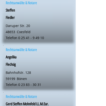
Rechtsanwälte & Notare
Steffen
Fiedler
Daruper Str. 20
48653
Coesfeld
Telefon
0 25 41 - 9 49 10
Rechtsanwälte & Notare
Angelika
Flechsig
Bahnhofstr. 128
59199
Bönen
Telefon
0 23 83 - 30 31
Rechtsanwälte & Notare
Gerd Steffen Mohnfeld LL.M.Eur.