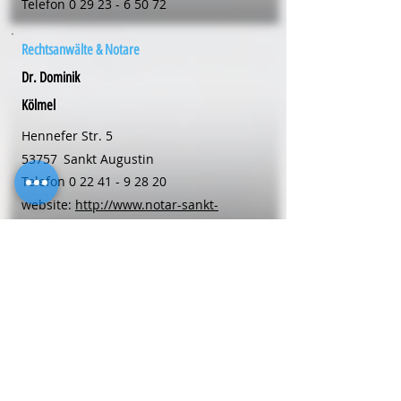
Telefon
0 29 23 - 6 50 72
Rechtsanwälte & Notare
Dr. Dominik
Kölmel
Hennefer Str. 5
53757
Sankt Augustin
Telefon
0 22 41 - 9 28 20
website:
http://www.notar-sankt-
augustin.de
Rechtsanwälte & Notare
Mariele
Langehaneberg
Kellerstr. 6
48653
Coesfeld