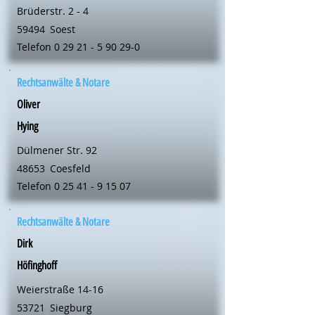
Brüderstr. 2 - 4
59494
Soest
Telefon
0 29 21 - 5 90 29-0
Rechtsanwälte & Notare
Oliver
Hying
Dülmener Str. 92
48653
Coesfeld
Telefon
0 25 41 - 9 15 07
Rechtsanwälte & Notare
Dirk
Höfinghoff
Weierstraße 14-16
53721
Siegburg