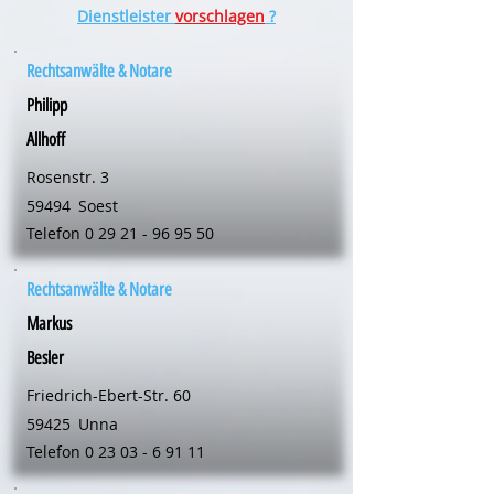
Dienstleister
vorschlagen
?
Rechtsanwälte & Notare
Philipp
Allhoff
Rosenstr. 3
59494
Soest
Telefon
0 29 21 - 96 95 50
Rechtsanwälte & Notare
Markus
Besler
Friedrich-Ebert-Str. 60
59425
Unna
Telefon
0 23 03 - 6 91 11