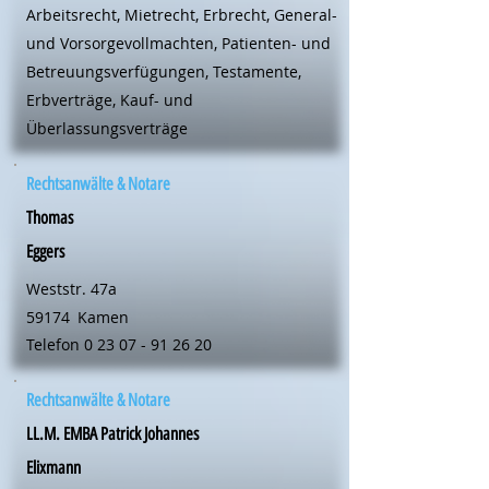
Arbeitsrecht, Mietrecht, Erbrecht, General-
und Vorsorgevollmachten, Patienten- und
Betreuungsverfügungen, Testamente,
Erbverträge, Kauf- und
Überlassungsverträge
Rechtsanwälte & Notare
Thomas
Eggers
Weststr. 47a
59174
Kamen
Telefon
0 23 07 - 91 26 20
Rechtsanwälte & Notare
LL.M. EMBA Patrick Johannes
Elixmann