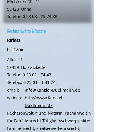
Massener Str. 11
59423
Unna
Telefon
0 23 03 - 25 78 88
Rechtsanwälte & Notare
Barbara
Düllmann
Allee 11
59439
Holzwickede
Telefon
0 23 01 - 74 43
Telefax:
0 23 01 - 1 41 24
email:
info@Kanzlei-Duellmann.de
website:
http://www.Kanzlei-
Duellmann.de
Rechtsanwältin und Notarin, Fachanwältin
für Familienrecht Tätigkeitsschwerpunkte:
Familienrecht, Straßenverkehrsrecht,