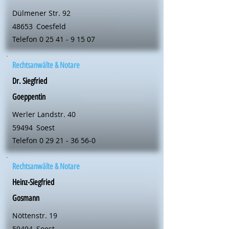
Dülmener Str. 92
48653
Coesfeld
Telefon
0 25 41 - 9 15 07
Rechtsanwälte & Notare
Dr. Siegfried
Goeppentin
Werler Landstr. 40
59494
Soest
Telefon
0 29 21 - 36 56-0
Rechtsanwälte & Notare
Heinz-Siegfried
Gosmann
Nöttenstr. 19
59494
Soest