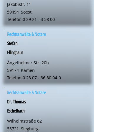
Jakobistr. 11
59494
Soest
Telefon
0 29 21 - 3 58 00
Rechtsanwälte & Notare
Stefan
Ellinghaus
Ängelholmer Str. 20b
59174
Kamen
Telefon
0 23 07 - 36 30 04-0
Rechtsanwälte & Notare
Dr. Thomas
Eschelbach
Wilhelmstraße 62
53721
Siegburg