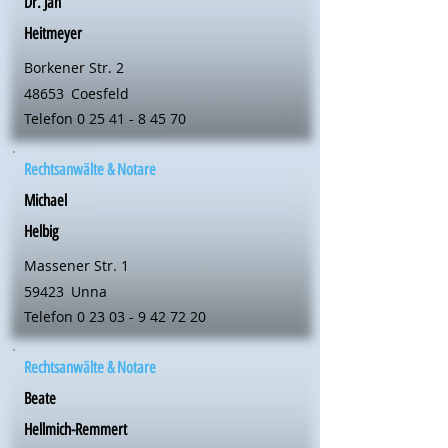
Dr. Jan
Heitmeyer
Borkener Str. 2
48653
Coesfeld
Telefon
0 25 41 - 8 45 70
Rechtsanwälte & Notare
Michael
Helbig
Massener Str. 1
59423
Unna
Telefon
0 23 03 - 9 42 72 20
Rechtsanwälte & Notare
Beate
Hellmich-Remmert