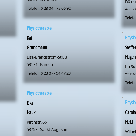
Dülme
Telefon 0 23 04 - 75 06 92
48653
Telefo
Physiotherapie
Physio
Kai
Grundmann
Steffe
Hagen
Elsa-Brandström-Str. 3
59174
Kamen
Im Su
Telefon 0 23 07 - 94 47 23
59192
Telefo
Physiotherapie
Physio
Elke
Hauk
Carola
Held
Kirchstr. 66
53757
Sankt Augustin
Wilhe