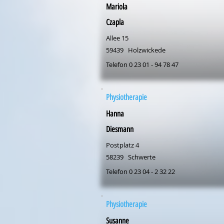
Mariola
Czapla
Allee 15
59439
Holzwickede
Telefon 0 23 01 - 94 78 47
Physiotherapie
Hanna
Diesmann
Postplatz 4
58239
Schwerte
Telefon 0 23 04 - 2 32 22
Physiotherapie
Susanne