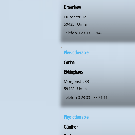
Draenkow
Luisenstr. 7a
59423
Unna
Telefon 0 23 03 - 2 14 63
Physiotherapie
Corina
Ebbinghaus
Morgenstr. 33
59423
Unna
Telefon 0 23 03 - 77 21 11
Physiotherapie
Günther