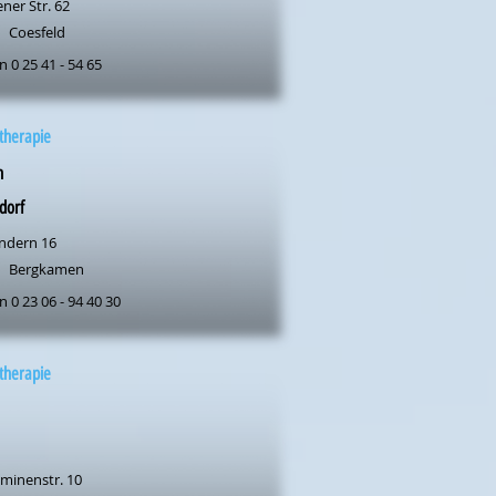
ner Str. 62
Coesfeld
n 0 25 41 - 54 65
therapie
n
dorf
ndern 16
Bergkamen
n 0 23 06 - 94 40 30
therapie
lminenstr. 10