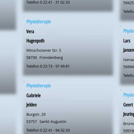
Telefon 0 22 41 - 31 02 33
59425
Telefo
Physiotherapie
Physio
Vera
Hugenpoth
Lars
Jansen
Winschotener Str. 5
58730
Fröndenberg
Isena
Telefon 0 23 73 - 97 49 81
59494
Telefo
Physiotherapie
Physio
Gabriele
Jelden
Geert
Jeurin
Burgstr. 29
53757
Sankt Augustin
Brünin
Telefon 0 22 41 - 94 32 33
59519