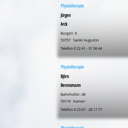
Physiotherapie
Jürgen
Arck
Burgstr. 6
53757
Sankt Augustin
Telefon 0 22 41 - 31 56 44
Physiotherapie
Björn
Berensmann
Bahnhofstr. 48
59174
Kamen
Telefon 0 23 07 - 28 17 77