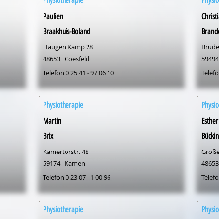
Physiotherapie
Physio
Paulien
Christ
Braakhuis-Boland
Brand
Haugen Kamp 28
Brüder
48653
Coesfeld
59494
Telefon 0 25 41 - 97 06 10
Telefo
Physiotherapie
Physio
Martin
Esther
Brix
Bückin
Kämertorstr. 48
Große 
59174
Kamen
48653
Telefon 0 23 07 - 1 00 96
Telefo
Physiotherapie
Physio