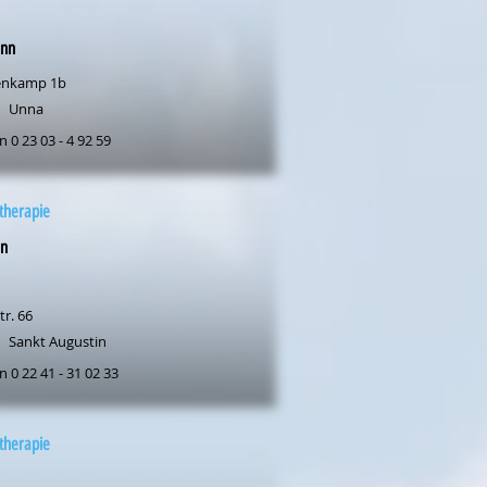
nn
enkamp 1b
Unna
n 0 23 03 - 4 92 59
therapie
an
tr. 66
Sankt Augustin
n 0 22 41 - 31 02 33
therapie