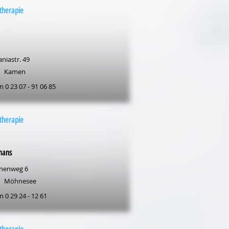
therapie
niastr. 49
Kamen
n 0 23 07 - 91 06 85
therapie
mans
nenweg 6
Möhnesee
n 0 29 24 - 12 61