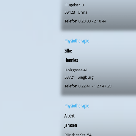
Flügelstr. 9
59423
Unna
Telefon 0 23 03 - 2 10 44
Physiotherapie
Silke
Hennies
Holzgasse 41
53721
Siegburg
Telefon 0 22 41 - 1 27 47 29
Physiotherapie
Albert
Janssen
Rünther Str. 54