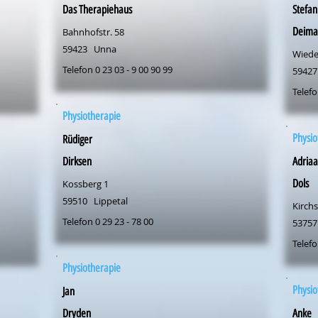
Das Therapiehaus
Stefan
Deima
Bahnhofstr. 58
59423
Unna
Wied
Telefon 0 23 03 - 9 00 90 99
59427
Telefo
Physiotherapie
Physio
Rüdiger
Dirksen
Adria
Dols
Kossberg 1
59510
Lippetal
Kirchs
Telefon 0 29 23 - 78 00
53757
Telefo
Physiotherapie
Physio
Jan
Dryden
Anke