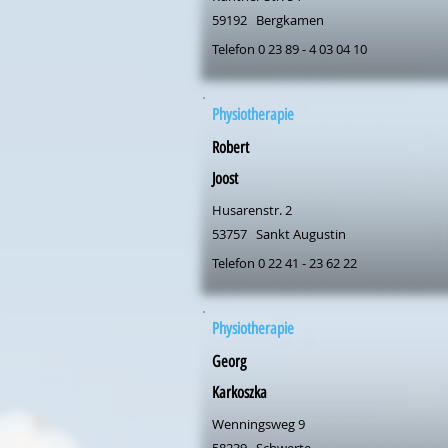
59192
Bergkamen
Telefon 0 23 89 - 4 03 04 10
Physiotherapie
Robert
Joost
Husarenstr. 2
53757
Sankt Augustin
Telefon 0 22 41 - 23 62 22
Physiotherapie
Georg
Karkoszka
Wenningsweg 9