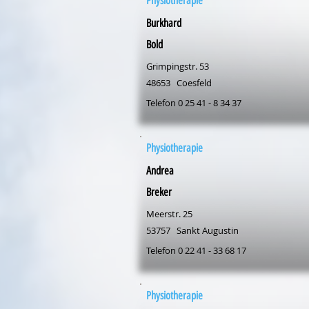
Physiotherapie
Burkhard
Bold
Grimpingstr. 53
48653
Coesfeld
Telefon 0 25 41 - 8 34 37
Physiotherapie
Andrea
Breker
Meerstr. 25
53757
Sankt Augustin
Telefon 0 22 41 - 33 68 17
Physiotherapie