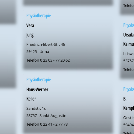
Telefo
Physiotherapie
Physio
Vera
Jung
Ursula
Kalmu
Friedrich-Ebert-Str. 46
59425
Unna
Iltisw
Telefon 0 23 03 - 77 20 62
53757
Telefo
Physiotherapie
Physio
Hans-Werner
Keller
B.
Kempf
Sandstr. 1c
53757
Sankt Augustin
Oesti
Telefon 0 22 41 - 2 77 78
59494
Telefo