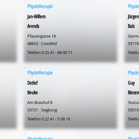
Physiotherapie
Physio
Jan-Willem
Jürgen
Arends
Balz
Pfauengasse 18
Germa
48653
Coesfeld
59174
Telefon 0 25 41 - 88 00 71
Telefo
Physiotherapie
Physio
Detlef
Guy
Beuke
Biese
Am Brauhof 8
Teuto
53721
Siegburg
59519
Telefon 0 22 41 - 5 08 16
Telefo