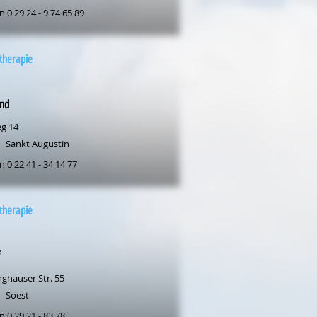
n 0 29 24 - 9 74 65 89
therapie
nd
eg 14
Sankt Augustin
n 0 22 41 - 34 14 77
therapie
nghauser Str. 55
Soest
n 0 29 21 - 83 78