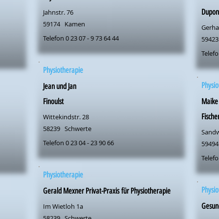
Dupon
Jahnstr. 76
59174
Kamen
Gerha
Telefon 0 23 07 - 9 73 64 44
59423
Telefo
Physiotherapie
Physio
Jean und Jan
Finoulst
Maike
Fische
Wittekindstr. 28
58239
Schwerte
Sandw
Telefon 0 23 04 - 23 90 66
59494
Telefo
Physiotherapie
Physio
Gerald Mexner Privat-Praxis für Physiotherapie
Gesun
Im Wietloh 1a
58239
Schwerte