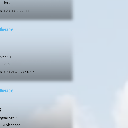
Unna
n 0 23 03 - 6 88 77
therapie
cker 10
Soest
n 0 29 21 - 3 27 98 12
therapie
g
gser Str. 1
Möhnesee