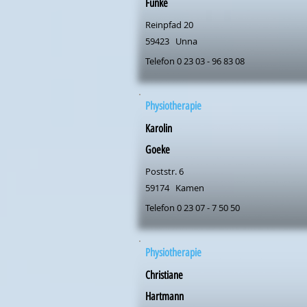
Funke
Reinpfad 20
59423
Unna
Telefon 0 23 03 - 96 83 08
Physiotherapie
Karolin
Goeke
Poststr. 6
59174
Kamen
Telefon 0 23 07 - 7 50 50
Physiotherapie
Christiane
Hartmann