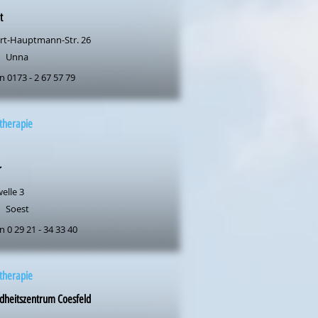
t
rt-Hauptmann-Str. 26
Unna
n 0173 - 2 67 57 79
therapie
r
elle 3
Soest
n 0 29 21 - 34 33 40
therapie
dheitszentrum Coesfeld