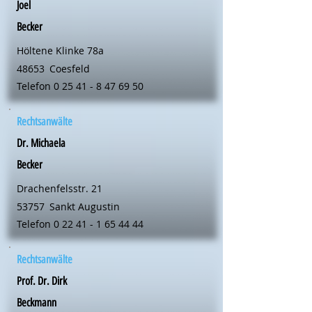
Joel
Becker
Höltene Klinke 78a
48653
Coesfeld
Telefon
0 25 41 - 8 47 69 50
Rechtsanwälte
Dr. Michaela
Becker
Drachenfelsstr. 21
53757
Sankt Augustin
Telefon
0 22 41 - 1 65 44 44
Rechtsanwälte
Prof. Dr. Dirk
Beckmann