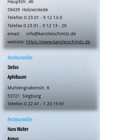
Hauptstr. 46
59439
Holzwickede
Telefon
0 23 01 - 9 12 13-0
Telefax
0 23 01 - 9 12 13 - 20
email:
info@kanzleischmitz.de
webstie:
https://www.kanzleischmitz.de
Rechtsanwälte
Stefan
Apfelbaum
Mühlengrabenstr. 6
53721
Siegburg
Telefon
0 22 41 - 1 20 19 61
Rechtsanwälte
Hans Walter
Asmus