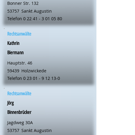
Bonner Str. 132
53757
Sankt Augustin
Telefon
0 22 41 - 3 01 05 80
Rechtsanwälte
Kathrin
Biermann
Hauptstr. 46
59439
Holzwickede
Telefon
0 23 01 - 9 12 13-0
Rechtsanwälte
Jörg
Binnenbrücker
Jagdweg 30A
53757
Sankt Augustin