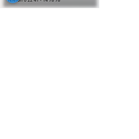
Rechtsanwälte
Jürgen
Brunnert
Werler Landstr. 40
59494
Soest
Telefon
0 29 21 - 36 56-0
Rechtsanwälte
Maria
Brücker
Bonner Str. 89
53757
Sankt Augustin
Telefon
0 22 41 - 20 40 61
Rechtsanwälte