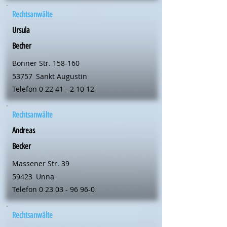
Rechtsanwälte
Ursula
Becher
Bonner Str. 158-160
53757
Sankt Augustin
Telefon
0 22 41 - 2 10 12
Rechtsanwälte
Andreas
Becker
Massener Str. 39
59423
Unna
Telefon
0 23 03 - 96 96-0
Rechtsanwälte