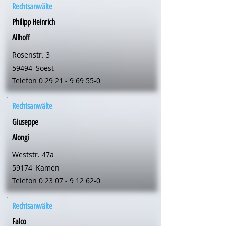
Rechtsanwälte
Philipp Heinrich
Allhoff
Rosenstr. 3
59494
Soest
Telefon
0 29 21 - 9 69 55-0
Rechtsanwälte
Giuseppe
Alongi
Weststr. 47a
59174
Kamen
Telefon
0 23 07 - 9 12 62-0
Rechtsanwälte
Falco