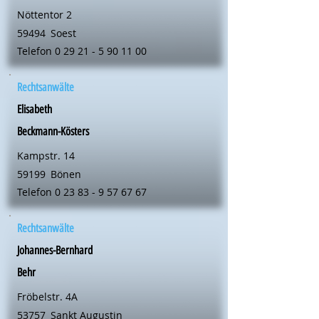
Nöttentor 2
59494
Soest
Telefon
0 29 21 - 5 90 11 00
Rechtsanwälte
Elisabeth
Beckmann-Kösters
Kampstr. 14
59199
Bönen
Telefon
0 23 83 - 9 57 67 67
Rechtsanwälte
Johannes-Bernhard
Behr
Fröbelstr. 4A
53757
Sankt Augustin