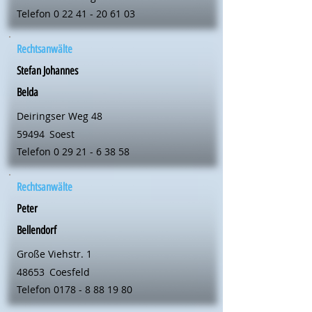
Telefon
0 22 41 - 20 61 03
Rechtsanwälte
Stefan Johannes
Belda
Deiringser Weg 48
59494
Soest
Telefon
0 29 21 - 6 38 58
Rechtsanwälte
Peter
Bellendorf
Große Viehstr. 1
48653
Coesfeld
Telefon
0178 - 8 88 19 80