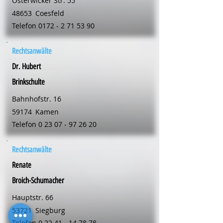
Osterwicker Str. 55
48653
Coesfeld
Telefon
0172 - 2 71 53 90
Rechtsanwälte
Dr. Hubert
Brinkschulte
Bahnhofstr. 16
59174
Kamen
Telefon
0 23 07 - 97 26 20
Rechtsanwälte
Renate
Broich-Schumacher
Hauptstr. 66
53721
Siegburg
Telefon
0 22 41 - 14 78 78