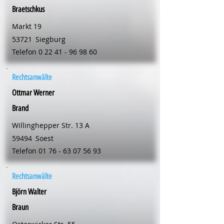
Braetschkus
Markt 19
53721
Siegburg
Telefon
0 22 41 - 96 98 60
Rechtsanwälte
Ottmar Werner
Brand
Willinghepper Str. 13 A
59494
Soest
Telefon
01 76 - 63 07 56 93
Rechtsanwälte
Björn Walter
Braun