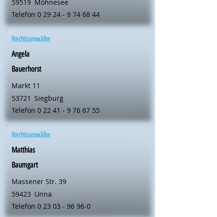
59519
Möhnesee
Telefon
0 29 24 - 9 74 68 44
Rechtsanwälte
Angela
Bauerhorst
Markt 11
53721
Siegburg
Telefon
0 22 41 - 9 76 67 55
Rechtsanwälte
Matthias
Baumgart
Massener Str. 39
59423
Unna
Telefon
0 23 03 - 96 96-0