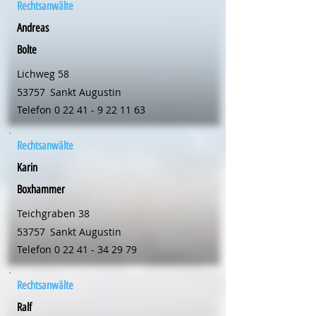
Rechtsanwälte
Andreas
Bolte
Lichweg 58
53757
Sankt Augustin
Telefon
0 22 41 - 9 22 11 63
Rechtsanwälte
Karin
Boxhammer
Teichgraben 38
53757
Sankt Augustin
Telefon
0 22 41 - 34 29 79
Rechtsanwälte
Ralf