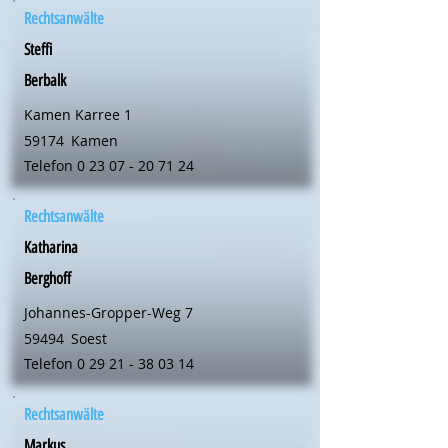
Rechtsanwälte
Steffi
Berbalk
Kamen Karree 1
59174
Kamen
Telefon
0 23 07 - 20 71 24
Rechtsanwälte
Katharina
Berghoff
Johannes-Gropper-Weg 7
59494
Soest
Telefon
0 29 21 - 38 03 14
Rechtsanwälte
Markus