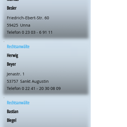
Besler
Friedrich-Ebert-Str. 60
59425
Unna
Telefon
0 23 03 - 6 91 11
Rechtsanwälte
Herwig
Beyer
Jenastr. 1
53757
Sankt Augustin
Telefon
0 22 41 - 20 30 08 09
Rechtsanwälte
Bastian
Biegel