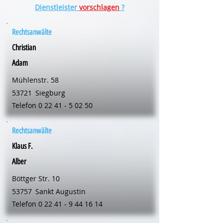
Dienstleister
vorschlagen
?
Rechtsanwälte
Christian
Adam
Mühlenstr. 58
53721
Siegburg
Telefon
0 22 41 - 5 02 50
Rechtsanwälte
Klaus F.
Alber
Böttger Str. 10
53757
Sankt Augustin
Telefon
0 22 41 - 9 44 16 14