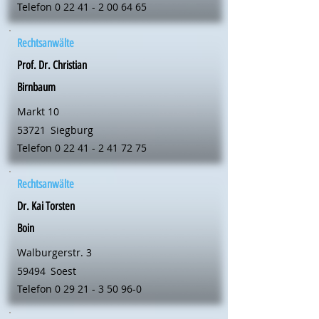
Telefon
0 22 41 - 2 00 64 65
Rechtsanwälte
Prof. Dr. Christian
Birnbaum
Markt 10
53721
Siegburg
Telefon
0 22 41 - 2 41 72 75
Rechtsanwälte
Dr. Kai Torsten
Boin
Walburgerstr. 3
59494
Soest
Telefon
0 29 21 - 3 50 96-0