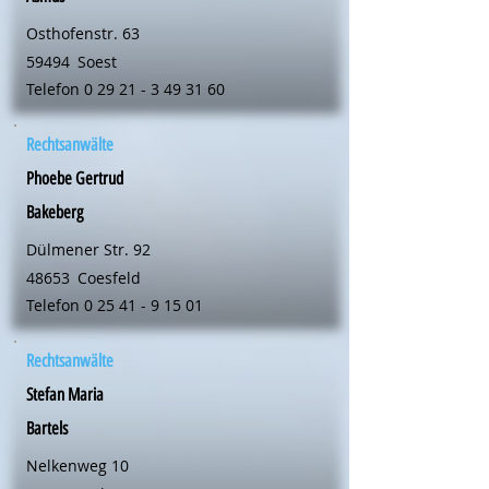
Osthofenstr. 63
59494
Soest
Telefon
0 29 21 - 3 49 31 60
Rechtsanwälte
Phoebe Gertrud
Bakeberg
Dülmener Str. 92
48653
Coesfeld
Telefon
0 25 41 - 9 15 01
Rechtsanwälte
Stefan Maria
Bartels
Nelkenweg 10