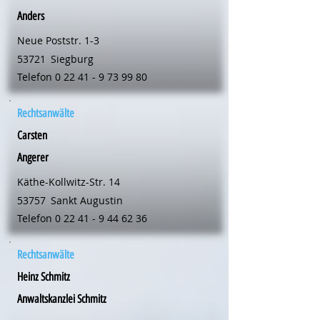
Anders
Neue Poststr. 1-3
53721
Siegburg
Telefon
0 22 41 - 9 73 99 80
Rechtsanwälte
Carsten
Angerer
Käthe-Kollwitz-Str. 14
53757
Sankt Augustin
Telefon
0 22 41 - 9 44 62 36
Rechtsanwälte
Heinz Schmitz
Anwaltskanzlei Schmitz