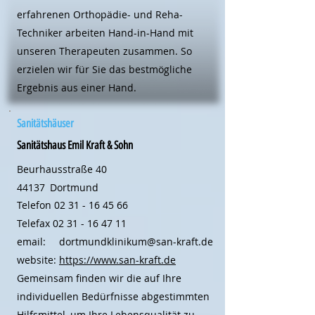
erfahrenen Orthopädie- und Reha-
Techniker arbeiten Hand-in-Hand mit
unseren Therapeuten zusammen. So
erzielen wir für Sie das bestmögliche
Ergebnis aus einer Hand.
Sanitätshäuser
Sanitätshaus Emil Kraft & Sohn
Beurhausstraße 40
44137
Dortmund
Telefon
02 31 - 16 45 66
Telefax
02 31 - 16 47 11
email:
dortmundklinikum@san-kraft.de
website:
https://www.san-kraft.de
Gemeinsam finden wir die auf Ihre
individuellen Bedürfnisse abgestimmten
Hilfsmittel, um Ihre Lebensqualität zu