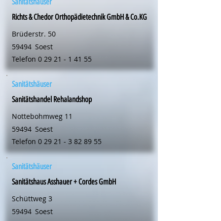
Sanitätshäuser
Richts & Chedor Orthopädietechnik GmbH & Co.KG
Brüderstr. 50
59494
Soest
Telefon
0 29 21 - 1 41 55
Sanitätshäuser
Sanitätshandel Rehalandshop
Nottebohmweg 11
59494
Soest
Telefon
0 29 21 - 3 82 89 55
Sanitätshäuser
Sanitätshaus Asshauer + Cordes GmbH
Schüttweg 3
59494
Soest