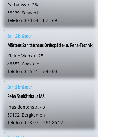
Rathausstr. 36a
58239
Schwerte
Telefon
0 23 04 - 1 74 69
Sanitätshäuser
Märtens Sanitätshaus Orthopädie- u. Reha-Technik
Kleine Viehstr. 25
48653
Coesfeld
Telefon
0 25 41 - 9 49 00
Sanitätshäuser
Reha Sanitätshaus MA
Präsidentenstr. 43
59192
Bergkamen
Telefon
0 23 07 - 9 61 86 22