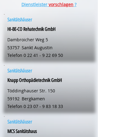
Dienstleister
vorschlagen
?
Sanitätshäuser
HI-BE-CO Rehatechnik GmbH
Dambroicher Weg 5
53757
Sankt Augustin
Telefon
0 22 41 - 9 22 69 50
Sanitätshäuser
Knapp Orthopädietechnik GmbH
Töddinghauser Str. 150
59192
Bergkamen
Telefon
0 23 07 - 9 83 18 33
Sanitätshäuser
MCS Sanitätshaus