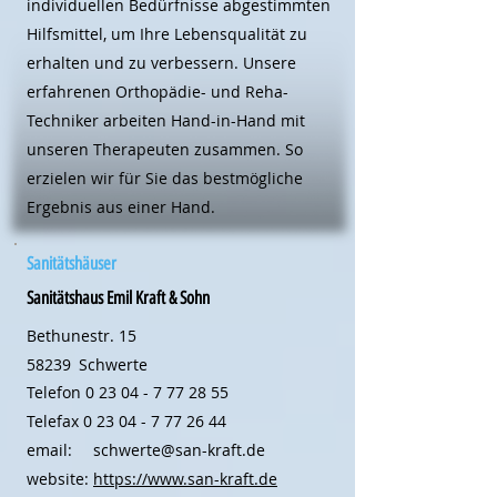
individuellen Bedürfnisse abgestimmten
Hilfsmittel, um Ihre Lebensqualität zu
erhalten und zu verbessern. Unsere
erfahrenen Orthopädie- und Reha-
Techniker arbeiten Hand-in-Hand mit
unseren Therapeuten zusammen. So
erzielen wir für Sie das bestmögliche
Ergebnis aus einer Hand.
Sanitätshäuser
Sanitätshaus Emil Kraft & Sohn
Bethunestr. 15
58239
Schwerte
Telefon
0 23 04 - 7 77 28 55
Telefax
0 23 04 - 7 77 26 44
email:
schwerte@san-kraft.de
website:
https://www.san-kraft.de