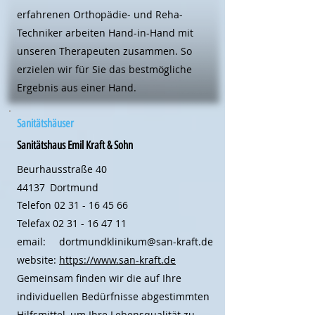
erfahrenen Orthopädie- und Reha-
Techniker arbeiten Hand-in-Hand mit
unseren Therapeuten zusammen. So
erzielen wir für Sie das bestmögliche
Ergebnis aus einer Hand.
Sanitätshäuser
Sanitätshaus Emil Kraft & Sohn
Beurhausstraße 40
44137
Dortmund
Telefon
02 31 - 16 45 66
Telefax
02 31 - 16 47 11
email:
dortmundklinikum@san-kraft.de
website:
https://www.san-kraft.de
Gemeinsam finden wir die auf Ihre
individuellen Bedürfnisse abgestimmten
Hilfsmittel, um Ihre Lebensqualität zu