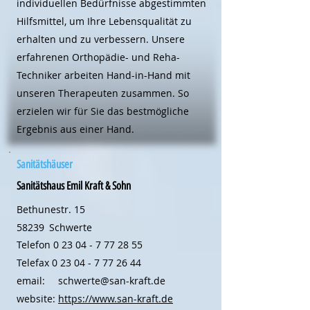
individuellen Bedürfnisse abgestimmten
Hilfsmittel, um Ihre Lebensqualität zu
erhalten und zu verbessern. Unsere
erfahrenen Orthopädie- und Reha-
Techniker arbeiten Hand-in-Hand mit
unseren Therapeuten zusammen. So
erzielen wir für Sie das bestmögliche
Ergebnis aus einer Hand.
Sanitätshäuser
Sanitätshaus Emil Kraft & Sohn
Bethunestr. 15
58239
Schwerte
Telefon
0 23 04 - 7 77 28 55
Telefax
0 23 04 - 7 77 26 44
email:
schwerte@san-kraft.de
website:
https://www.san-kraft.de