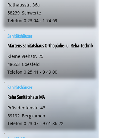
Rathausstr. 36a
58239
Schwerte
Telefon
0 23 04 - 1 74 69
Sanitätshäuser
Märtens Sanitätshaus Orthopädie- u. Reha-Technik
Kleine Viehstr. 25
48653
Coesfeld
Telefon
0 25 41 - 9 49 00
Sanitätshäuser
Reha Sanitätshaus MA
Präsidentenstr. 43
59192
Bergkamen
Telefon
0 23 07 - 9 61 86 22