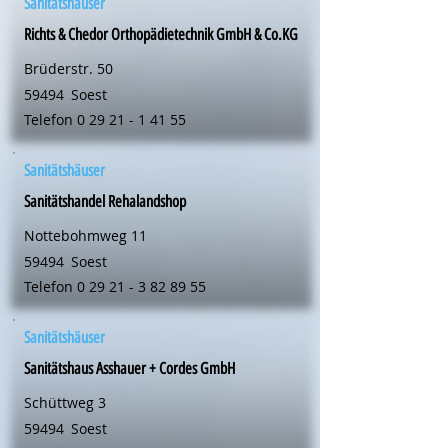
Sanitätshäuser
Richts & Chedor Orthopädietechnik GmbH & Co.KG
Brüderstr. 50
59494
Soest
Telefon
0 29 21 - 1 41 55
Sanitätshäuser
Sanitätshandel Rehalandshop
Nottebohmweg 11
59494
Soest
Telefon
0 29 21 - 3 82 89 55
Sanitätshäuser
Sanitätshaus Asshauer + Cordes GmbH
Schüttweg 3
59494
Soest