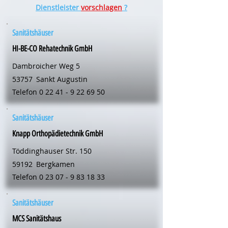
Dienstleister
vorschlagen
?
Sanitätshäuser
HI-BE-CO Rehatechnik GmbH
Dambroicher Weg 5
53757
Sankt Augustin
Telefon
0 22 41 - 9 22 69 50
Sanitätshäuser
Knapp Orthopädietechnik GmbH
Töddinghauser Str. 150
59192
Bergkamen
Telefon
0 23 07 - 9 83 18 33
Sanitätshäuser
MCS Sanitätshaus