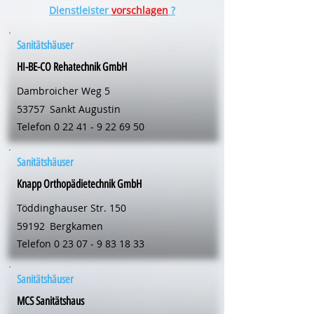
Dienstleister
vorschlagen
?
Sanitätshäuser
HI-BE-CO Rehatechnik GmbH
Dambroicher Weg 5
53757
Sankt Augustin
Telefon
0 22 41 - 9 22 69 50
Sanitätshäuser
Knapp Orthopädietechnik GmbH
Töddinghauser Str. 150
59192
Bergkamen
Telefon
0 23 07 - 9 83 18 33
Sanitätshäuser
MCS Sanitätshaus