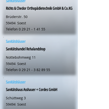
Sanitätshäuser
Richts & Chedor Orthopädietechnik GmbH & Co.KG
Brüderstr. 50
59494
Soest
Telefon
0 29 21 - 1 41 55
Sanitätshäuser
Sanitätshandel Rehalandshop
Nottebohmweg 11
59494
Soest
Telefon
0 29 21 - 3 82 89 55
Sanitätshäuser
Sanitätshaus Asshauer + Cordes GmbH
Schüttweg 3
59494
Soest