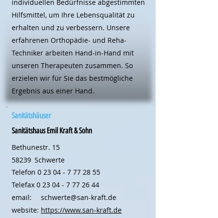
individuellen Bedürfnisse abgestimmten
Hilfsmittel, um Ihre Lebensqualität zu
erhalten und zu verbessern. Unsere
erfahrenen Orthopädie- und Reha-
Techniker arbeiten Hand-in-Hand mit
unseren Therapeuten zusammen. So
erzielen wir für Sie das bestmögliche
Ergebnis aus einer Hand.
Sanitätshäuser
Sanitätshaus Emil Kraft & Sohn
Bethunestr. 15
58239
Schwerte
Telefon
0 23 04 - 7 77 28 55
Telefax
0 23 04 - 7 77 26 44
email:
schwerte@san-kraft.de
website:
https://www.san-kraft.de