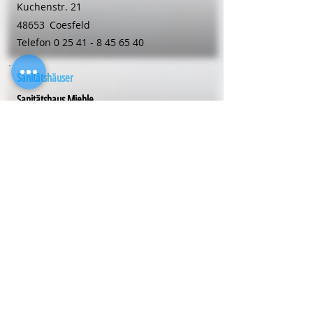
Kuchenstr. 21
48653
Coesfeld
Telefon
0 25 41 - 8 45 65 40
Sanitätshäuser
Sanitätshaus Miehle
Wiesenstr. 13
48653
Coesfeld
Telefon
0 25 41 - 98 09 81
Sanitätshäuser
Sanitätshaus Miehle
Dülmener Str. 66
48653
Coesfeld
Telefon
0 25 41 - 98 09 81
Sanitätshäuser