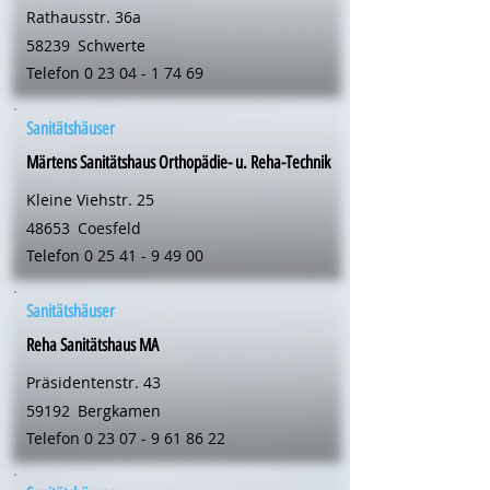
Rathausstr. 36a
58239
Schwerte
Telefon
0 23 04 - 1 74 69
Sanitätshäuser
Märtens Sanitätshaus Orthopädie- u. Reha-Technik
Kleine Viehstr. 25
48653
Coesfeld
Telefon
0 25 41 - 9 49 00
Sanitätshäuser
Reha Sanitätshaus MA
Präsidentenstr. 43
59192
Bergkamen
Telefon
0 23 07 - 9 61 86 22