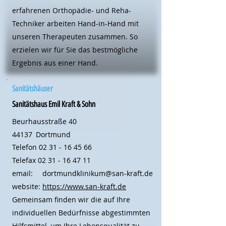
erfahrenen Orthopädie- und Reha-
Techniker arbeiten Hand-in-Hand mit
unseren Therapeuten zusammen. So
erzielen wir für Sie das bestmögliche
Ergebnis aus einer Hand.
Sanitätshäuser
Sanitätshaus Emil Kraft & Sohn
Beurhausstraße 40
44137
Dortmund
Telefon
02 31 - 16 45 66
Telefax
02 31 - 16 47 11
email:
dortmundklinikum@san-kraft.de
website:
https://www.san-kraft.de
Gemeinsam finden wir die auf Ihre
individuellen Bedürfnisse abgestimmten
Hilfsmittel, um Ihre Lebensqualität zu