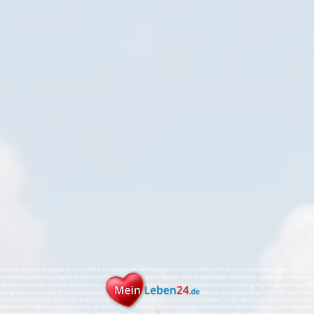
er für Unna, Kamen, Bergkamen, Lünen, Hamm, Holzwickede, Fröndenberg, Iserlohn, Dortmund, Werne, Selm, Bönen, Schwerte, Witten, Menden, Soest, Möhnese
uf Nummern, Altenheime, Pflegeheime, Ambulante Pflege, Apotheken, Bestatter, Betreutes Wohnen, Ergotherapie, Fitness-Studio, Hebammen, Homöopathie, 
tätshaus, Steuerberater, Taxi, Ärzte, Anästhesiologie, Augenarzt, Frauenarzt, Hals-Nasen-Ohrenarzt, Hautarzt, Kinderarzt, Neurologe, Psychologe, Radiologie, Tier
Vorsorge und den Ruhestand in Nordrhein-Westfalen (NRW). Unsere Reichweite erstreckt sich über Städte wie Unna, Kamen, Bergkamen, Lünen, Hamm, Holzwi
nesee, Lippstadt, Lippetal, Lingen, Sankt Augustin, Siegburg, Bad Sassendorf, Wickede, Werl, Münster, Paderborn, Rünthe, Hemer, Köln, Bochum, Essen und vie
 Altenheime, Pflegeheime, ambulante Pflege, Apotheken, Bestatter, betreutes Wohnen, Ergotherapie, Fitness-Studios, Hebammen, Homöopathie, Naturheilku