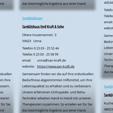
44534
nd.
das bestmögliche Ergebnis aus einer Hand.
Telefo
Telefa
Sanitätshäuser
email:
Sanitätshaus Emil Kraft & Sohn
websi
Obere Husemannstr. 3
Gemei
59423
Unna
Bedür
Leben
Telefon 0 23 03 - 25 52 44
Unser
Telefax 0 23 03 - 25 58 99
Techn
email:
unna@san-kraft.de
Thera
website:
https://www.san-kraft.de
das b
iduellen
Gemeinsam finden wir die auf Ihre individuellen
um Ihre
Bedürfnisse abgestimmten Hilfsmittel, um Ihre
essern.
Lebensqualität zu erhalten und zu verbessern.
Sanitä
ha-
Unsere erfahrenen Orthopädie- und Reha-
Sanitä
nseren
Techniker arbeiten Hand-in-Hand mit unseren
Kuche
für Sie
Therapeuten zusammen. So erzielen wir für Sie
48653
nd.
das bestmögliche Ergebnis aus einer Hand.