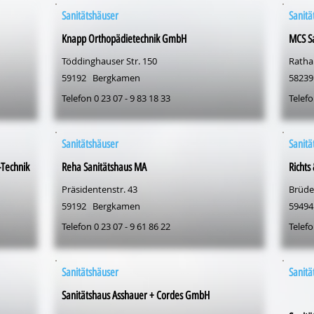
Sanitätshäuser
Sanitä
Knapp Orthopädietechnik GmbH
MCS S
Töddinghauser Str. 150
Ratha
59192
Bergkamen
58239
Telefon 0 23 07 - 9 83 18 33
Telefo
Sanitätshäuser
Sanitä
-Technik
Reha Sanitätshaus MA
Richts
Präsidentenstr. 43
Brüder
59192
Bergkamen
59494
Telefon 0 23 07 - 9 61 86 22
Telefo
Sanitätshäuser
Sanitä
Sanitätshaus Asshauer + Cordes GmbH