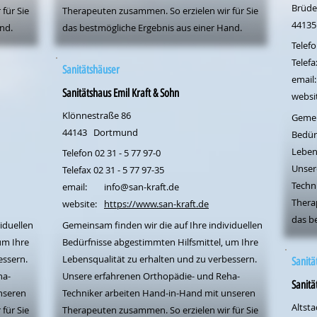
Brüde
für Sie
Therapeuten zusammen. So erzielen wir für Sie
44135
nd.
das bestmögliche Ergebnis aus einer Hand.
Telefo
Telefa
Sanitätshäuser
email:
Sanitätshaus Emil Kraft & Sohn
websi
Klönnestraße 86
Gemei
44143
Dortmund
Bedür
Leben
Telefon 02 31 - 5 77 97-0
Unser
Telefax 02 31 - 5 77 97-35
Techn
email:
info@san-kraft.de
Thera
website:
https://www.san-kraft.de
das b
iduellen
Gemeinsam finden wir die auf Ihre individuellen
um Ihre
Bedürfnisse abgestimmten Hilfsmittel, um Ihre
essern.
Lebensqualität zu erhalten und zu verbessern.
Sanitä
ha-
Unsere erfahrenen Orthopädie- und Reha-
Sanitä
nseren
Techniker arbeiten Hand-in-Hand mit unseren
Altsta
für Sie
Therapeuten zusammen. So erzielen wir für Sie