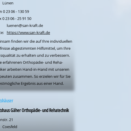
Lünen
n 0 23 06 - 130 59
x 0 23 06 - 25 91 50
luenen@san-kraft.de
te:
https://www.san-kraft.de
nsam finden wir die auf Ihre individuellen
fnisse abgestimmten Hilfsmittel, um Ihre
squalität zu erhalten und zu verbessern.
e erfahrenen Orthopädie- und Reha-
iker arbeiten Hand-in-Hand mit unseren
peuten zusammen. So erzielen wir für Sie
estmögliche Ergebnis aus einer Hand.
tshäuser
tshaus Gäher Orthopädie- und Rehatechnik
nstr. 21
Coesfeld