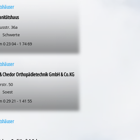
tshäuser
anitätshaus
usstr. 36a
Schwerte
n 0 23 04 - 1 74 69
tshäuser
 & Chedor Orthopädietechnik GmbH & Co.KG
str. 50
Soest
n 0 29 21 - 1 41 55
tshäuser