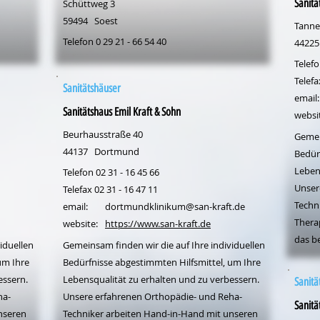
Sanitä
Schüttweg 3
59494
Soest
Tanne
Telefon 0 29 21 - 66 54 40
44225
Telefo
Telefa
Sanitätshäuser
email:
Sanitätshaus Emil Kraft & Sohn
websi
Beurhausstraße 40
Gemei
44137
Dortmund
Bedür
Leben
Telefon 02 31 - 16 45 66
Unser
Telefax 02 31 - 16 47 11
Techn
email:
dortmundklinikum@san-kraft.de
Thera
website:
https://www.san-kraft.de
das b
iduellen
Gemeinsam finden wir die auf Ihre individuellen
um Ihre
Bedürfnisse abgestimmten Hilfsmittel, um Ihre
essern.
Lebensqualität zu erhalten und zu verbessern.
Sanitä
ha-
Unsere erfahrenen Orthopädie- und Reha-
Sanitä
nseren
Techniker arbeiten Hand-in-Hand mit unseren