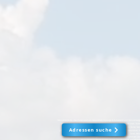
MeinLeben24.de - Das Portal rund um Gesundheit, Vorsorge & Ruhestand und Seniorenwegweis
Münster, Paderborn, Rünthe, Hemer, Köln, Bochum, Essen u.v.m. Hier finden man: Notr
Fusspflege, Physiotherapie, Rechtsanwalt, Notar, Sani
Adressen suche
JobX24.nrw, jobX24.de und MeinLeben24.de sind führende Portale für Jobs, Gesundheit, 
Soest, Möh
Wir bieten eine Fülle von Dienstleistungen und Einrichtungen, von Notrufnummern über