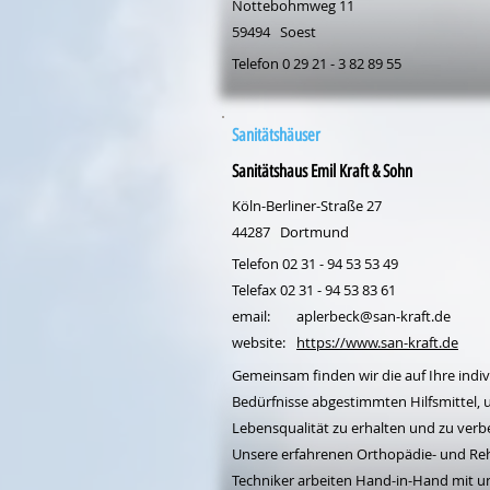
Nottebohmweg 11
59494
Soest
Telefon 0 29 21 - 3 82 89 55
Sanitätshäuser
Sanitätshaus Emil Kraft & Sohn
Köln-Berliner-Straße 27
44287
Dortmund
Telefon 02 31 - 94 53 53 49
Telefax 02 31 - 94 53 83 61
email:
aplerbeck@san-kraft.de
website:
https://www.san-kraft.de
Gemeinsam finden wir die auf Ihre indiv
Bedürfnisse abgestimmten Hilfsmittel, 
Lebensqualität zu erhalten und zu verb
Unsere erfahrenen Orthopädie- und Re
Techniker arbeiten Hand-in-Hand mit u