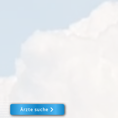
e, Lippstadt, Lippetal, Lingen, Sankt Augustin, Siegburg, Bad Sassendorf, Wickede, Werl,
Naturheilkunde, Krankenfahrten, Krankenhaus, Krankenkassen, Logopädie, medizinische
arzt, Dentallabor, Zahnarzt, Urologe - Mein Leben 24 #
Ärzte suche
ckede, Fröndenberg, Iserlohn, Dortmund, Werne, Selm, Bönen, Schwerte, Witten, Menden,
le weitere.
nde, Krankenfahrten, Krankenhäuser, Krankenkassen, Logopädie, medizinische Fußpflege,