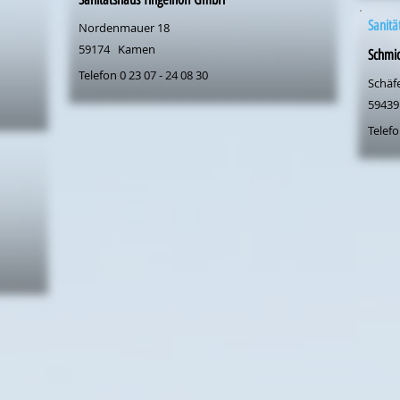
Sanitä
Nordenmauer 18
59174
Kamen
Schmic
Telefon 0 23 07 - 24 08 30
Schäf
59439
Telefo