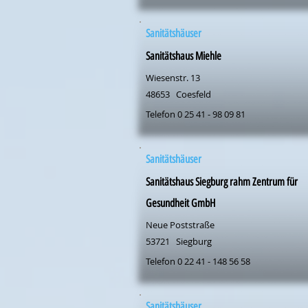
Sanitätshäuser
Sanitätshaus Miehle
Wiesenstr. 13
48653
Coesfeld
Telefon 0 25 41 - 98 09 81
Sanitätshäuser
Sanitätshaus Siegburg rahm Zentrum für
Gesundheit GmbH
Neue Poststraße
53721
Siegburg
Telefon 0 22 41 - 148 56 58
Sanitätshäuser