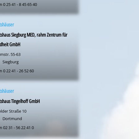
n 0 25 41 - 8 45 65 40
tshäuser
tshaus Siegburg MED, rahm Zentrum für
dheit GmbH
mstr. 55-63
Siegburg
n 0 22 41 - 26 52 60
tshäuser
tshaus Tingelhoff GmbH
elder Straße 10
Dortmund
n 02 31 - 56 22 41 0