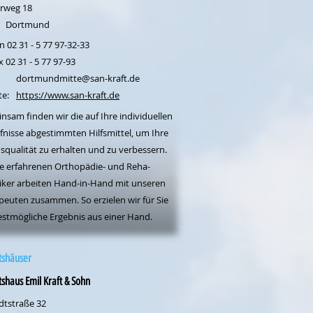
rweg 18
Dortmund
n 02 31 - 5 77 97-32-33
x 02 31 - 5 77 97-93
dortmundmitte@san-kraft.de
te:
https://www.san-kraft.de
nsam finden wir die auf Ihre individuellen
fnisse abgestimmten Hilfsmittel, um Ihre
squalität zu erhalten und zu verbessern.
e erfahrenen Orthopädie- und Reha-
iker arbeiten Hand-in-Hand mit unseren
peuten zusammen. So erzielen wir für Sie
estmögliche Ergebnis aus einer Hand.
tshäuser
tshaus Emil Kraft & Sohn
dtstraße 32