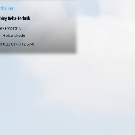
tshäuser
king Reha-Technik
erkampstr. 8
Holzwickede
n 0 23 01 - 9 12 57-0