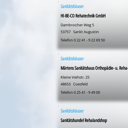
Sanitätshäuser
HI-BE-CO Rehatechnik GmbH
Dambroicher Weg 5
53757
Sankt Augustin
Telefon 0 22 41 - 9 22 69 50
Sanitätshäuser
Märtens Sanitätshaus Orthopädie- u. Reha
Kleine Viehstr. 25
48653
Coesfeld
Telefon 0 25 41 - 9 49 00
Sanitätshäuser
Sanitätshandel Rehalandshop