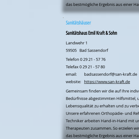
das bestmögliche Ergebnis aus einer Ha
Sanitätshäuser
Sanitätshaus Emil Kraft & Sohn
Landwehr 1
59505
Bad Sassendorf
Telefon 0 29 21 - 57 76
Telefax 0 29 21 - 57 80
email:
badsassendorf@san-kraft.de
website:
https://www.san-kraft.de
Gemeinsam finden wir die auf Ihre indiv
Bedürfnisse abgestimmten Hilfsmittel, 
Lebensqualität zu erhalten und zu verb
Unsere erfahrenen Orthopädie- und Re
Techniker arbeiten Hand-in-Hand mit u
Therapeuten zusammen. So erzielen wir 
das bestmögliche Ergebnis aus einer Ha