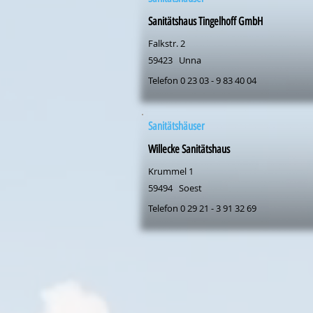
Sanitätshaus Tingelhoff GmbH
Falkstr. 2
59423
Unna
Telefon 0 23 03 - 9 83 40 04
Sanitätshäuser
Willecke Sanitätshaus
Krummel 1
59494
Soest
Telefon 0 29 21 - 3 91 32 69