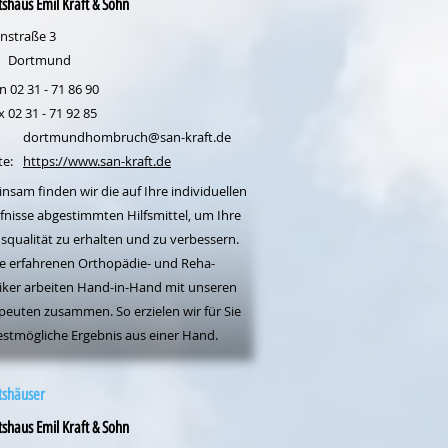
tshaus Emil Kraft & Sohn
nstraße 3
Dortmund
n 02 31 - 71 86 90
x 02 31 - 71 92 85
dortmundhombruch@san-kraft.de
te:
https://www.san-kraft.de
nsam finden wir die auf Ihre individuellen
fnisse abgestimmten Hilfsmittel, um Ihre
squalität zu erhalten und zu verbessern.
e erfahrenen Orthopädie- und Reha-
iker arbeiten Hand-in-Hand mit unseren
peuten zusammen. So erzielen wir für Sie
estmögliche Ergebnis aus einer Hand.
tshäuser
tshaus Emil Kraft & Sohn