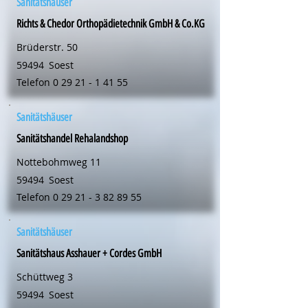
Sanitätshäuser
Richts & Chedor Orthopädietechnik GmbH & Co.KG
Brüderstr. 50
59494
Soest
Telefon
0 29 21 - 1 41 55
Sanitätshäuser
Sanitätshandel Rehalandshop
Nottebohmweg 11
59494
Soest
Telefon
0 29 21 - 3 82 89 55
Sanitätshäuser
Sanitätshaus Asshauer + Cordes GmbH
Schüttweg 3
59494
Soest