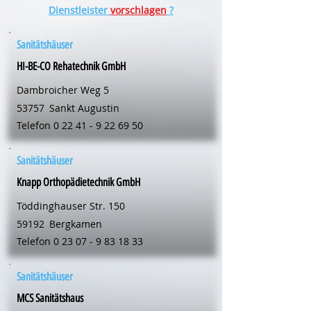
Dienstleister
vorschlagen
?
Sanitätshäuser
HI-BE-CO Rehatechnik GmbH
Dambroicher Weg 5
53757
Sankt Augustin
Telefon
0 22 41 - 9 22 69 50
Sanitätshäuser
Knapp Orthopädietechnik GmbH
Töddinghauser Str. 150
59192
Bergkamen
Telefon
0 23 07 - 9 83 18 33
Sanitätshäuser
MCS Sanitätshaus