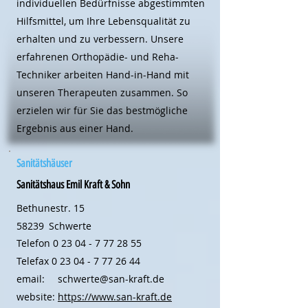
individuellen Bedürfnisse abgestimmten
Hilfsmittel, um Ihre Lebensqualität zu
erhalten und zu verbessern. Unsere
erfahrenen Orthopädie- und Reha-
Techniker arbeiten Hand-in-Hand mit
unseren Therapeuten zusammen. So
erzielen wir für Sie das bestmögliche
Ergebnis aus einer Hand.
Sanitätshäuser
Sanitätshaus Emil Kraft & Sohn
Bethunestr. 15
58239
Schwerte
Telefon
0 23 04 - 7 77 28 55
Telefax
0 23 04 - 7 77 26 44
email:
schwerte@san-kraft.de
website:
https://www.san-kraft.de