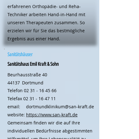
erfahrenen Orthopädie- und Reha-
Techniker arbeiten Hand-in-Hand mit
unseren Therapeuten zusammen. So
erzielen wir für Sie das bestmögliche
Ergebnis aus einer Hand.
Sanitätshäuser
Sanitätshaus Emil Kraft & Sohn
Beurhausstraße 40
44137
Dortmund
Telefon
02 31 - 16 45 66
Telefax
02 31 - 16 47 11
email:
dortmundklinikum@san-kraft.de
website:
https://www.san-kraft.de
Gemeinsam finden wir die auf Ihre
individuellen Bedürfnisse abgestimmten
Hilfsmittel, um Ihre Lebensqualität zu