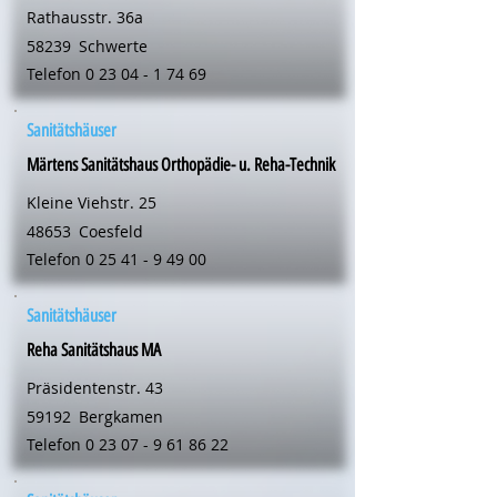
Rathausstr. 36a
58239
Schwerte
Telefon
0 23 04 - 1 74 69
Sanitätshäuser
Märtens Sanitätshaus Orthopädie- u. Reha-Technik
Kleine Viehstr. 25
48653
Coesfeld
Telefon
0 25 41 - 9 49 00
Sanitätshäuser
Reha Sanitätshaus MA
Präsidentenstr. 43
59192
Bergkamen
Telefon
0 23 07 - 9 61 86 22