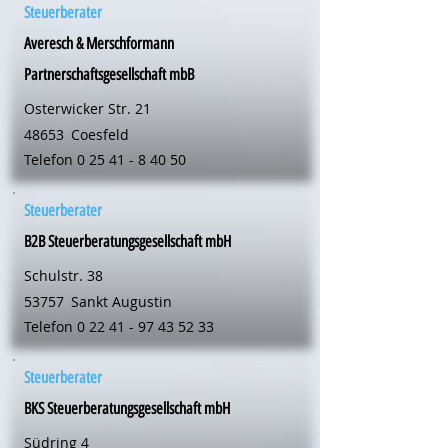
Steuerberater
Averesch & Merschformann
Partnerschaftsgesellschaft mbB
Osterwicker Str. 21
48653
Coesfeld
Telefon
0 25 41 - 8 40 50
Steuerberater
B2B Steuerberatungsgesellschaft mbH
Schulstr. 38
53757
Sankt Augustin
Telefon
0 22 41 - 97 43 52 33
Steuerberater
BKS Steuerberatungsgesellschaft mbH
Südring 4