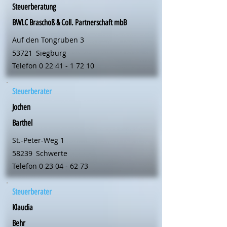
Steuerberatung
BWLC Braschoß & Coll. Partnerschaft mbB
Auf den Tongruben 3
53721
Siegburg
Telefon
0 22 41 - 1 72 10
Steuerberater
Jochen
Barthel
St.-Peter-Weg 1
58239
Schwerte
Telefon
0 23 04 - 62 73
Steuerberater
Klaudia
Behr