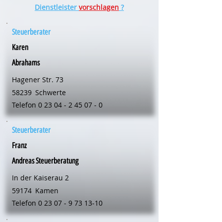
Dienstleister
vorschlagen
?
Steuerberater
Karen
Abrahams
Hagener Str. 73
58239
Schwerte
Telefon
0 23 04 - 2 45 07 - 0
Steuerberater
Franz
Andreas Steuerberatung
In der Kaiserau 2
59174
Kamen
Telefon
0 23 07 - 9 73 13-10