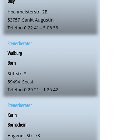
Bley
Hochmeisterstr. 2B
53757
Sankt Augustin
Telefon
0 22 41 - 5 06 53
Steuerberater
Walburg
Born
Stiftstr. 5
59494
Soest
Telefon
0 29 21 - 1 25 42
Steuerberater
Karin
Bornschein
Hagener Str. 73