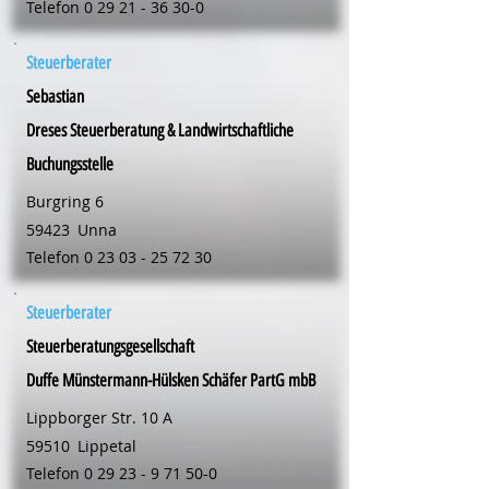
Telefon
0 29 21 - 36 30-0
Steuerberater
Sebastian
Dreses Steuerberatung & Landwirtschaftliche
Buchungsstelle
Burgring 6
59423
Unna
Telefon
0 23 03 - 25 72 30
Steuerberater
Steuerberatungsgesellschaft
Duffe Münstermann-Hülsken Schäfer PartG mbB
Lippborger Str. 10 A
59510
Lippetal
Telefon
0 29 23 - 9 71 50-0