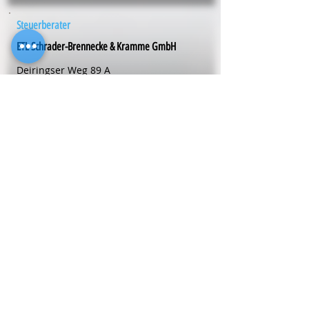
Steuerberater
ETL Schrader-Brennecke & Kramme GmbH
Deiringser Weg 89 A
59494
Soest
Telefon
0 29 21 - 96 76-0
Steuerberater
ETL-Siegburg GmbH Steuerberatung
Holzgasse 4-20
53721
Siegburg
Telefon
0 22 41 - 5 99 10
Steuerberater
Dipl.-Kfm. Harald
Eiche