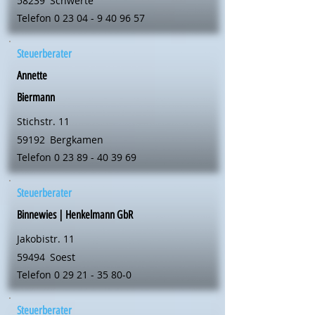
58239
Schwerte
Telefon
0 23 04 - 9 40 96 57
Steuerberater
Annette
Biermann
Stichstr. 11
59192
Bergkamen
Telefon
0 23 89 - 40 39 69
Steuerberater
Binnewies | Henkelmann GbR
Jakobistr. 11
59494
Soest
Telefon
0 29 21 - 35 80-0
Steuerberater