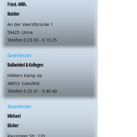
Fried.-Wilh.
Buicker
An der Vaerstbrücke 1
59425
Unna
Telefon
0 23 03 - 6 10 25
Steuerberater
Bußwinkel & Kollegen
Hölkers Kamp 4a
48653
Coesfeld
Telefon
0 25 41 - 9 46 40
Steuerberater
Michael
Bäcker
Rausinger Str. 120