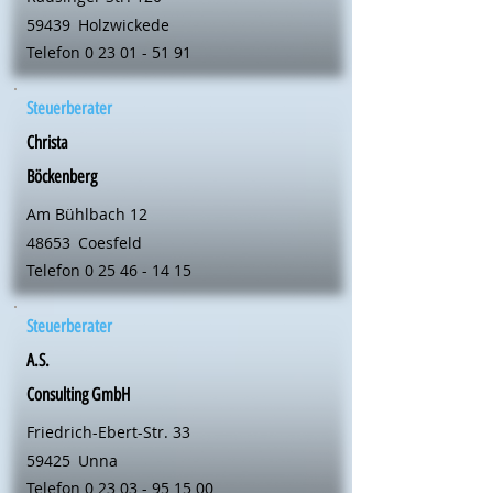
59439
Holzwickede
Telefon
0 23 01 - 51 91
Steuerberater
Christa
Böckenberg
Am Bühlbach 12
48653
Coesfeld
Telefon
0 25 46 - 14 15
Steuerberater
A.S.
Consulting GmbH
Friedrich-Ebert-Str. 33
59425
Unna
Telefon
0 23 03 - 95 15 00