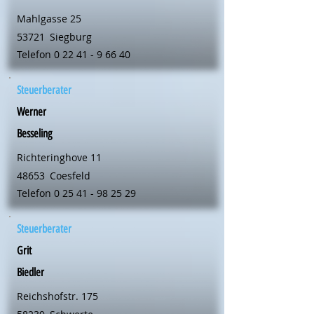
Mahlgasse 25
53721
Siegburg
Telefon
0 22 41 - 9 66 40
Steuerberater
Werner
Besseling
Richteringhove 11
48653
Coesfeld
Telefon
0 25 41 - 98 25 29
Steuerberater
Grit
Biedler
Reichshofstr. 175