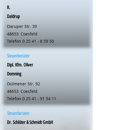
R.
Daldrup
Daruper Str. 39
48653
Coesfeld
Telefon
0 25 41 - 8 59 50
Steuerberater
Dipl. Kfm. Oliver
Domning
Dülmener Str. 92
48653
Coesfeld
Telefon
0 25 41 - 91 54 11
Steuerberater
Dr. Schlüter & Schmidt GmbH