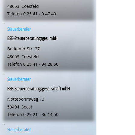
48653
Coesfeld
Telefon
0 25 41 - 9 47 40
Steuerberater
BSB-Steuerberatungsges. mbH
Borkener Str. 27
48653
Coesfeld
Telefon
0 25 41 - 94 28 50
Steuerberater
BSB-Steuerberatungsgesellschaft mbH
Nottebohmweg 13
59494
Soest
Telefon
0 29 21 - 36 14 50
Steuerberater