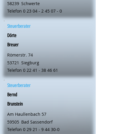
58239
Schwerte
Telefon
0 23 04 - 2 45 07 - 0
Steuerberater
Dörte
Breuer
Römerstr. 74
53721
Siegburg
Telefon
0 22 41 - 38 46 61
Steuerberater
Bernd
Brunstein
Am Haullenbach 57
59505
Bad Sassendorf
Telefon
0 29 21 - 9 44 30-0