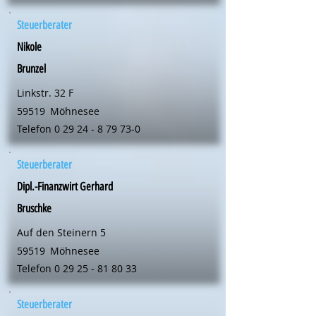
Steuerberater
Nikole
Brunzel
Linkstr. 32 F
59519
Möhnesee
Telefon
0 29 24 - 8 79 73-0
Steuerberater
Dipl.-Finanzwirt Gerhard
Bruschke
Auf den Steinern 5
59519
Möhnesee
Telefon
0 29 25 - 81 80 33
Steuerberater