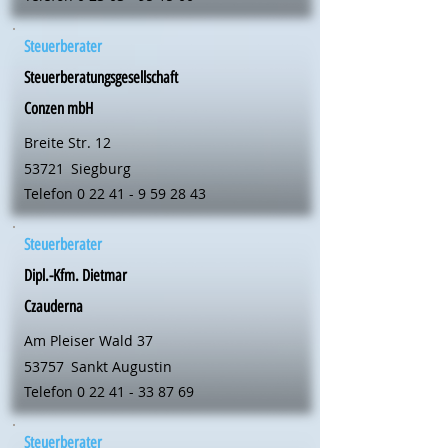
Steuerberater
Steuerberatungsgesellschaft
Conzen mbH
Breite Str. 12
53721
Siegburg
Telefon
0 22 41 - 9 59 28 43
Steuerberater
Dipl.-Kfm. Dietmar
Czauderna
Am Pleiser Wald 37
53757
Sankt Augustin
Telefon
0 22 41 - 33 87 69
Steuerberater