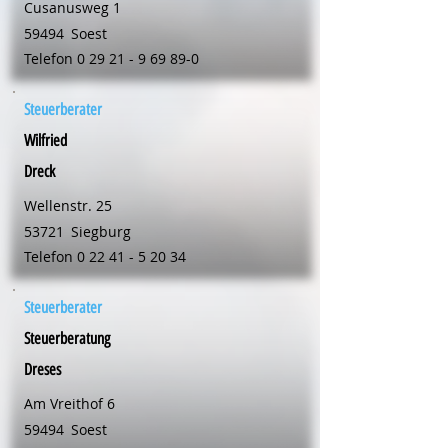
Cusanusweg 1
59494
Soest
Telefon
0 29 21 - 9 69 89-0
Steuerberater
Wilfried
Dreck
Wellenstr. 25
53721
Siegburg
Telefon
0 22 41 - 5 20 34
Steuerberater
Steuerberatung
Dreses
Am Vreithof 6
59494
Soest