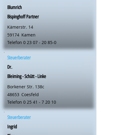
Blumrich
Bispinghoff Partner
Kämerstr. 14
59174
Kamen
Telefon
0 23 07 - 20 85-0
Steuerberater
Dr.
Bleiming - Schütt - Linke
Borkener Str. 138c
48653
Coesfeld
Telefon
0 25 41 - 7 20 10
Steuerberater
Ingrid