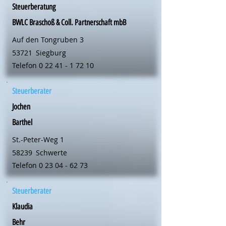
Steuerberatung
BWLC Braschoß & Coll. Partnerschaft mbB
Auf den Tongruben 3
53721
Siegburg
Telefon
0 22 41 - 1 72 10
Steuerberater
Jochen
Barthel
St.-Peter-Weg 1
58239
Schwerte
Telefon
0 23 04 - 62 73
Steuerberater
Klaudia
Behr