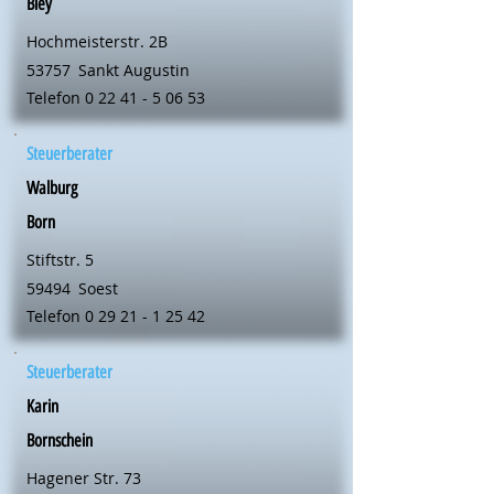
Bley
Hochmeisterstr. 2B
53757
Sankt Augustin
Telefon
0 22 41 - 5 06 53
Steuerberater
Walburg
Born
Stiftstr. 5
59494
Soest
Telefon
0 29 21 - 1 25 42
Steuerberater
Karin
Bornschein
Hagener Str. 73