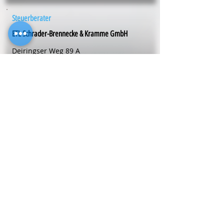
Steuerberater
ETL Schrader-Brennecke & Kramme GmbH
Deiringser Weg 89 A
59494
Soest
Telefon
0 29 21 - 96 76-0
Steuerberater
ETL-Siegburg GmbH Steuerberatung
Holzgasse 4-20
53721
Siegburg
Telefon
0 22 41 - 5 99 10
Steuerberater
Dipl.-Kfm. Harald
Eiche