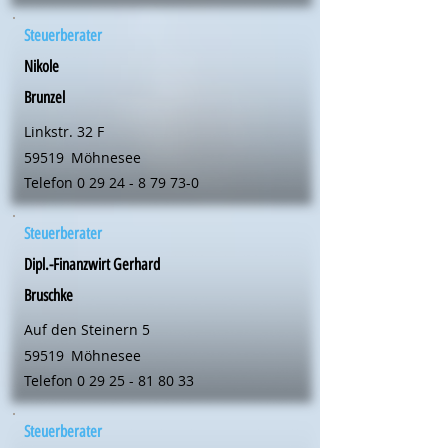
Steuerberater
Nikole
Brunzel
Linkstr. 32 F
59519
Möhnesee
Telefon
0 29 24 - 8 79 73-0
Steuerberater
Dipl.-Finanzwirt Gerhard
Bruschke
Auf den Steinern 5
59519
Möhnesee
Telefon
0 29 25 - 81 80 33
Steuerberater