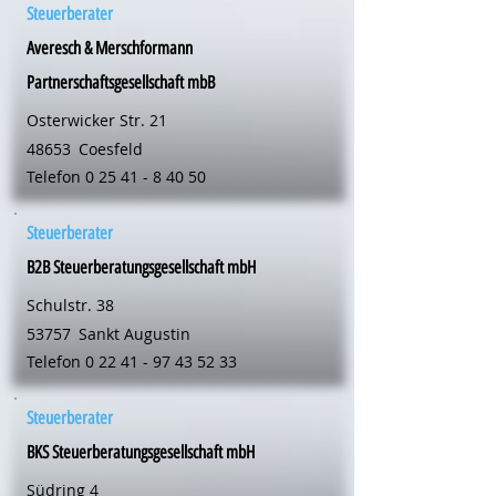
Steuerberater
Averesch & Merschformann
Partnerschaftsgesellschaft mbB
Osterwicker Str. 21
48653
Coesfeld
Telefon
0 25 41 - 8 40 50
Steuerberater
B2B Steuerberatungsgesellschaft mbH
Schulstr. 38
53757
Sankt Augustin
Telefon
0 22 41 - 97 43 52 33
Steuerberater
BKS Steuerberatungsgesellschaft mbH
Südring 4