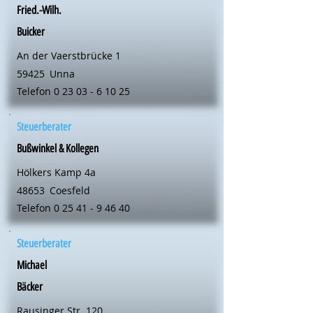
Fried.-Wilh.
Buicker
An der Vaerstbrücke 1
59425
Unna
Telefon
0 23 03 - 6 10 25
Steuerberater
Bußwinkel & Kollegen
Hölkers Kamp 4a
48653
Coesfeld
Telefon
0 25 41 - 9 46 40
Steuerberater
Michael
Bäcker
Rausinger Str. 120