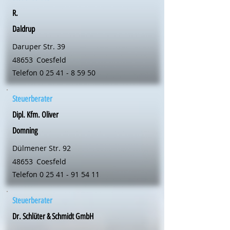
R.
Daldrup
Daruper Str. 39
48653
Coesfeld
Telefon
0 25 41 - 8 59 50
Steuerberater
Dipl. Kfm. Oliver
Domning
Dülmener Str. 92
48653
Coesfeld
Telefon
0 25 41 - 91 54 11
Steuerberater
Dr. Schlüter & Schmidt GmbH