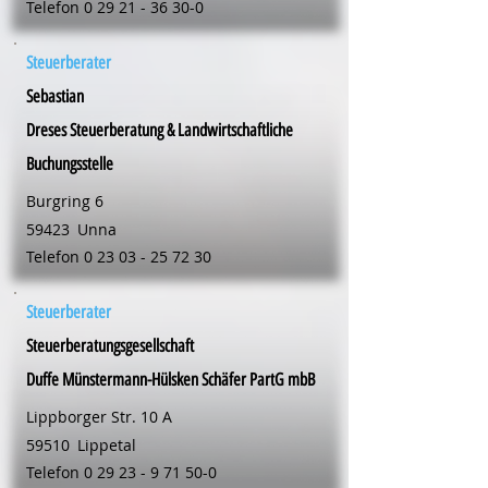
Telefon
0 29 21 - 36 30-0
Steuerberater
Sebastian
Dreses Steuerberatung & Landwirtschaftliche
Buchungsstelle
Burgring 6
59423
Unna
Telefon
0 23 03 - 25 72 30
Steuerberater
Steuerberatungsgesellschaft
Duffe Münstermann-Hülsken Schäfer PartG mbB
Lippborger Str. 10 A
59510
Lippetal
Telefon
0 29 23 - 9 71 50-0