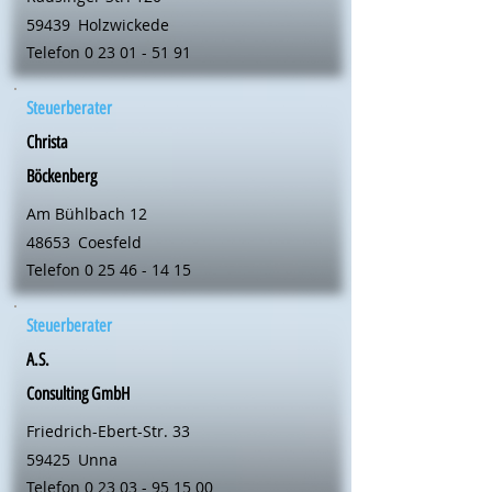
59439
Holzwickede
Telefon
0 23 01 - 51 91
Steuerberater
Christa
Böckenberg
Am Bühlbach 12
48653
Coesfeld
Telefon
0 25 46 - 14 15
Steuerberater
A.S.
Consulting GmbH
Friedrich-Ebert-Str. 33
59425
Unna
Telefon
0 23 03 - 95 15 00