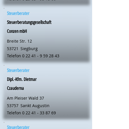
Steuerberater
Steuerberatungsgesellschaft
Conzen mbH
Breite Str. 12
53721
Siegburg
Telefon
0 22 41 - 9 59 28 43
Steuerberater
Dipl.-Kfm. Dietmar
Czauderna
Am Pleiser Wald 37
53757
Sankt Augustin
Telefon
0 22 41 - 33 87 69
Steuerberater