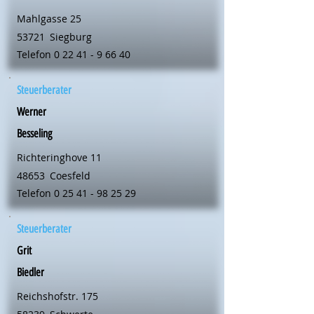
Mahlgasse 25
53721
Siegburg
Telefon
0 22 41 - 9 66 40
Steuerberater
Werner
Besseling
Richteringhove 11
48653
Coesfeld
Telefon
0 25 41 - 98 25 29
Steuerberater
Grit
Biedler
Reichshofstr. 175