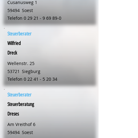
Cusanusweg 1
59494
Soest
Telefon
0 29 21 - 9 69 89-0
Steuerberater
Wilfried
Dreck
Wellenstr. 25
53721
Siegburg
Telefon
0 22 41 - 5 20 34
Steuerberater
Steuerberatung
Dreses
Am Vreithof 6
59494
Soest