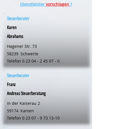
Dienstleister
vorschlagen
?
Steuerberater
Karen
Abrahams
Hagener Str. 73
58239
Schwerte
Telefon
0 23 04 - 2 45 07 - 0
Steuerberater
Franz
Andreas Steuerberatung
In der Kaiserau 2
59174
Kamen
Telefon
0 23 07 - 9 73 13-10