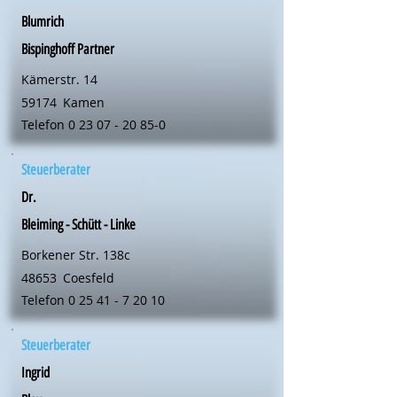
Blumrich
Bispinghoff Partner
Kämerstr. 14
59174
Kamen
Telefon
0 23 07 - 20 85-0
Steuerberater
Dr.
Bleiming - Schütt - Linke
Borkener Str. 138c
48653
Coesfeld
Telefon
0 25 41 - 7 20 10
Steuerberater
Ingrid