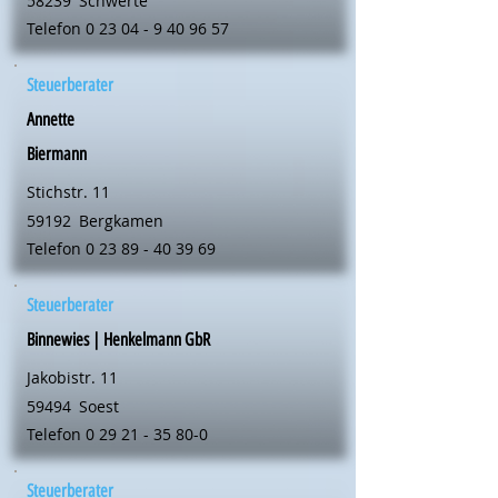
58239
Schwerte
Telefon
0 23 04 - 9 40 96 57
Steuerberater
Annette
Biermann
Stichstr. 11
59192
Bergkamen
Telefon
0 23 89 - 40 39 69
Steuerberater
Binnewies | Henkelmann GbR
Jakobistr. 11
59494
Soest
Telefon
0 29 21 - 35 80-0
Steuerberater