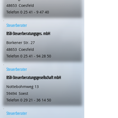
48653
Coesfeld
Telefon
0 25 41 - 9 47 40
Steuerberater
BSB-Steuerberatungsges. mbH
Borkener Str. 27
48653
Coesfeld
Telefon
0 25 41 - 94 28 50
Steuerberater
BSB-Steuerberatungsgesellschaft mbH
Nottebohmweg 13
59494
Soest
Telefon
0 29 21 - 36 14 50
Steuerberater