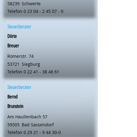
58239
Schwerte
Telefon
0 23 04 - 2 45 07 - 0
Steuerberater
Dörte
Breuer
Römerstr. 74
53721
Siegburg
Telefon
0 22 41 - 38 46 61
Steuerberater
Bernd
Brunstein
Am Haullenbach 57
59505
Bad Sassendorf
Telefon
0 29 21 - 9 44 30-0