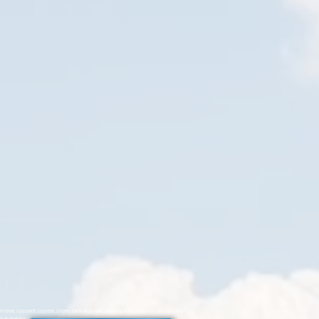
e, Lippstadt, Lippetal, Lingen, Sankt Augustin, Siegburg, Bad Sassendorf, Wickede, Werl,