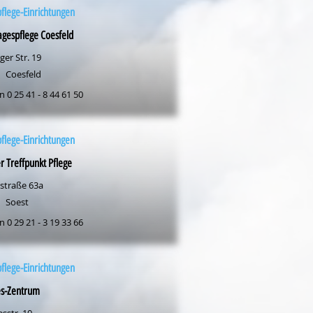
flege-Einrichtungen
gespflege Coesfeld
er Str. 19
Coesfeld
n 0 25 41 - 8 44 61 50
flege-Einrichtungen
r Treffpunkt Pflege
istraße 63a
Soest
n 0 29 21 - 3 19 33 66
flege-Einrichtungen
es-Zentrum