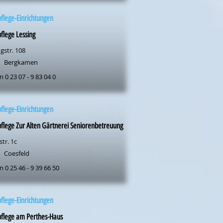
flege-Einrichtungen
flege Lessing
gstr. 108
Bergkamen
n 0 23 07 - 9 83 04 0
flege-Einrichtungen
flege Zur Alten Gärtnerei Seniorenbetreuung
tr. 1c
Coesfeld
n 0 25 46 - 9 39 66 50
flege-Einrichtungen
flege am Perthes-Haus