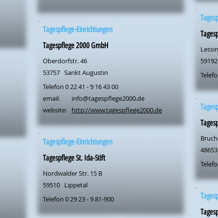
Tagesp
Tagespflege-Einrichtungen
Tagesp
Tagespflege 2000 GmbH
Lessin
Oberdorfstr. 46
59192
53757
Sankt Augustin
Telefo
Telefon 0 22 41 - 9 16 43 00
email:
info@tagespflege2000.de
Tagesp
website:
http://www.tagespflege2000.de
Tagesp
Bruchs
Tagespflege-Einrichtungen
48653
Tagespflege St. Ida-Stift
Telefo
Nordwalder Str. 15 B
59510
Lippetal
Tagesp
Telefon 0 29 23 - 9 81-900
Tagesp