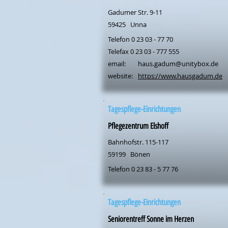
Gadumer Str. 9-11
59425
Unna
Telefon 0 23 03 - 77 70
Telefax 0 23 03 - 777 555
email:
haus.gadum@unitybox.de
website:
https://www.hausgadum.de
Tagespflege-Einrichtungen
Pflegezentrum Elshoff
Bahnhofstr. 115-117
59199
Bönen
Telefon 0 23 83 - 5 77 76
Tagespflege-Einrichtungen
Seniorentreff Sonne im Herzen