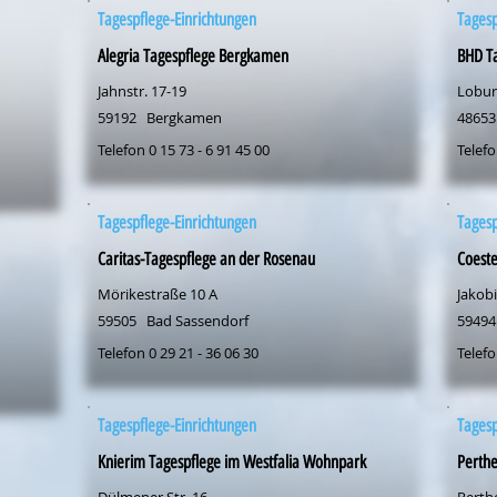
Tagespflege-Einrichtungen
Tagesp
Alegria Tagespflege Bergkamen
BHD Ta
Jahnstr. 17-19
Loburg
59192
Bergkamen
48653
Telefon 0 15 73 - 6 91 45 00
Telefo
Tagespflege-Einrichtungen
Tagesp
Caritas-Tagespflege an der Rosenau
Coeste
Mörikestraße 10 A
Jakob
59505
Bad Sassendorf
59494
Telefon 0 29 21 - 36 06 30
Telefo
Tagespflege-Einrichtungen
Tagesp
Knierim Tagespflege im Westfalia Wohnpark
Perth