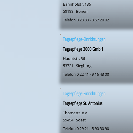
Bahnhofstr. 136
59199
Bönen
Telefon 0 23 83 - 9 67 20 02
Tagespflege-Einrichtungen
Tagespflege 2000 GmbH
Hauptstr. 36
53721
Siegburg
Telefon 0 22 41 - 9 16 43 00
Tagespflege-Einrichtungen
Tagespflege St. Antonius
Thomästr. 8 A
59494
Soest
Telefon 0 29 21 - 5 90 30 90