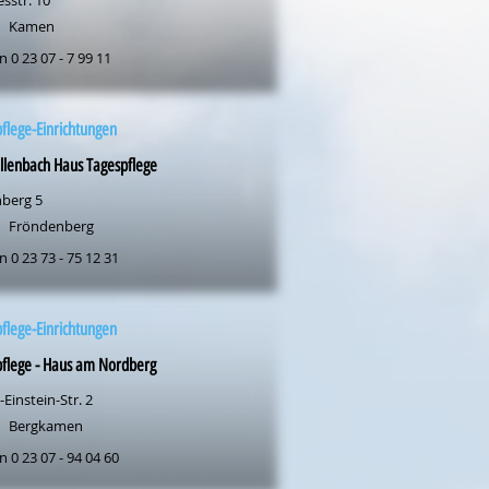
sstr. 10
Kamen
n 0 23 07 - 7 99 11
flege-Einrichtungen
lenbach Haus Tagespflege
hberg 5
Fröndenberg
n 0 23 73 - 75 12 31
flege-Einrichtungen
flege - Haus am Nordberg
-Einstein-Str. 2
Bergkamen
n 0 23 07 - 94 04 60