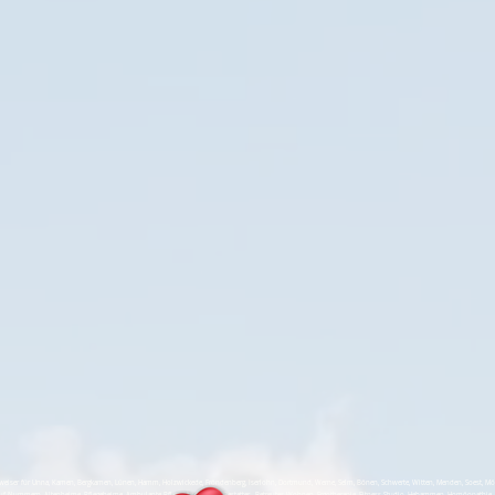
er für Unna, Kamen, Bergkamen, Lünen, Hamm, Holzwickede, Fröndenberg, Iserlohn, Dortmund, Werne, Selm, Bönen, Schwerte, Witten, Menden, Soest, Möhnese