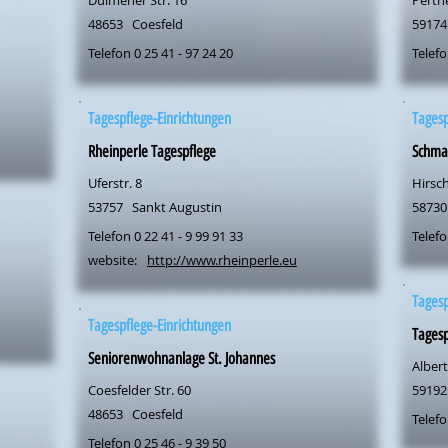
Dülmener Str. 16
Perthe
48653
Coesfeld
59174
Telefon 0 25 41 - 97 24 20
Telefo
Tagespflege-Einrichtungen
Tagesp
Rheinperle Tagespflege
Schmal
Uferstr. 8
Hirsc
53757
Sankt Augustin
58730
Telefon 0 22 41 - 9 99 91 33
Telefo
website:
http://www.rheinperle.eu
Tagesp
Tagespflege-Einrichtungen
Tagesp
Seniorenwohnanlage St. Johannes
Albert
Coesfelder Str. 60
59192
48653
Coesfeld
Telefo
Telefon 0 25 46 - 9 39 50