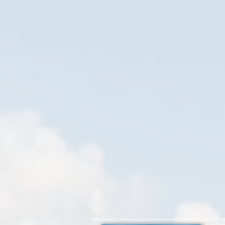
MeinLeben24.de - Das Portal rund um Gesundheit, Vorsorge & Ruhestand und Seniorenwegweis