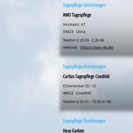
Tagespflege-Einrichtungen
AWO Tagespflege
Vinckestr. 47
59423
Unna
Telefon 0 23 03 - 2 26 06
website:
https://awo-rle.de/
Tagespflege-Einrichtungen
Caritas Tagespflege Coesfeld
Osterwicker Str. 12
48653
Coesfeld
Telefon 0 25 41 - 72 05 41 60
Tagespflege-Einrichtungen
Haus Gadum