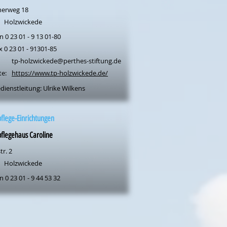
erweg 18
Holzwickede
n 0 23 01 - 9 13 01-80
x 0 23 01 - 91301-85
tp-holzwickede@perthes-stiftung.de
te:
https://www.tp-holzwickede.de/
dienstleitung: Ulrike Wilkens
flege-Einrichtungen
flegehaus Caroline
r. 2
Holzwickede
n 0 23 01 - 9 44 53 32