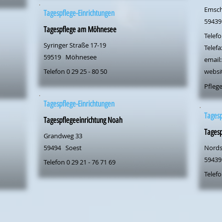
Emsch
Tagespflege-Einrichtungen
59439
Tagespflege am Möhnesee
Telefo
Syringer Straße 17-19
Telefa
59519
Möhnesee
email:
Telefon 0 29 25 - 80 50
websi
Pflege
Tagespflege-Einrichtungen
Tagesp
Tagespflegeeinrichtung Noah
Tagesp
Grandweg 33
59494
Soest
Nordst
59439
Telefon 0 29 21 - 76 71 69
Telefo