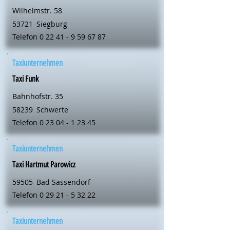
Wilhelmstr. 58
53721
Siegburg
Telefon
0 22 41 - 9 59 67 87
Taxiunternehmen
Taxi Funk
Bahnhofstr. 35
58239
Schwerte
Telefon
0 23 04 - 1 23 45
Taxiunternehmen
Taxi Hartmut Parowicz
59505
Bad Sassendorf
Telefon
0 29 21 - 5 32 22
Taxiunternehmen