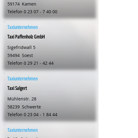
59174
Kamen
Telefon
0 23 07 - 7 40 00
Taxiunternehmen
Taxi Paffenholz GmbH
Sigefridwall 5
59494
Soest
Telefon
0 29 21 - 42 44
Taxiunternehmen
Taxi Salgert
Mühlenstr. 28
58239
Schwerte
Telefon
0 23 04 - 1 84 44
Taxiunternehmen