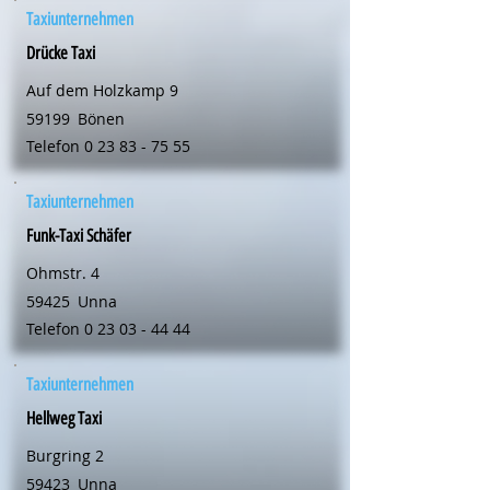
Taxiunternehmen
Drücke Taxi
Auf dem Holzkamp 9
59199
Bönen
Telefon
0 23 83 - 75 55
Taxiunternehmen
Funk-Taxi Schäfer
Ohmstr. 4
59425
Unna
Telefon
0 23 03 - 44 44
Taxiunternehmen
Hellweg Taxi
Burgring 2
59423
Unna