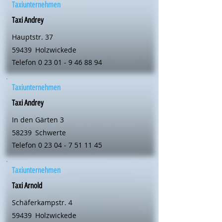
Taxiunternehmen
Taxi Andrey
Hauptstr. 37
59439
Holzwickede
Telefon
0 23 01 - 9 46 88 94
Taxiunternehmen
Taxi Andrey
In den Gärten 3
58239
Schwerte
Telefon
0 23 04 - 7 51 11 45
Taxiunternehmen
Taxi Arnold
Schäferkampstr. 4
59439
Holzwickede