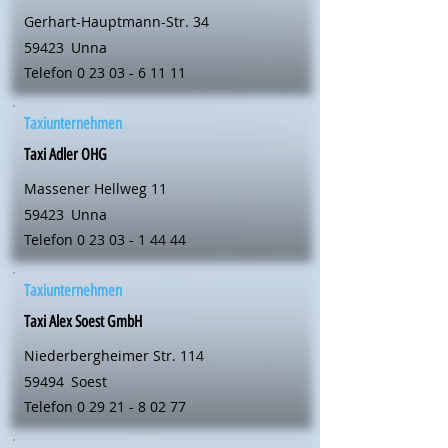
Gerhart-Hauptmann-Str. 34
59423
Unna
Telefon
0 23 03 - 6 11 11
Taxiunternehmen
Taxi Adler OHG
Massener Hellweg 11
59423
Unna
Telefon
0 23 03 - 1 44 44
Taxiunternehmen
Taxi Alex Soest GmbH
Niederbergheimer Str. 114
59494
Soest
Telefon
0 29 21 - 8 02 77