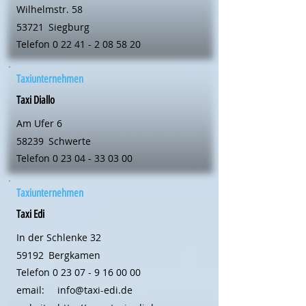
Wilhelmstr. 58
53721
Siegburg
Telefon
0 22 41 - 2 08 58 20
Taxiunternehmen
Taxi Diallo
Am Ufer 6
58239
Schwerte
Telefon
0 23 04 - 33 03 00
Taxiunternehmen
Taxi Edi
In der Schlenke 32
59192
Bergkamen
Telefon
0 23 07 - 9 16 00 00
email:
info@taxi-edi.de