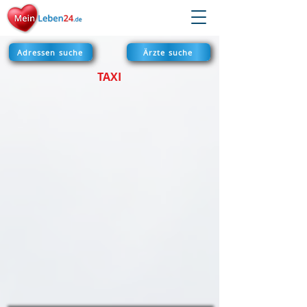
Adressen suche
Ärzte suche
TAXI​​