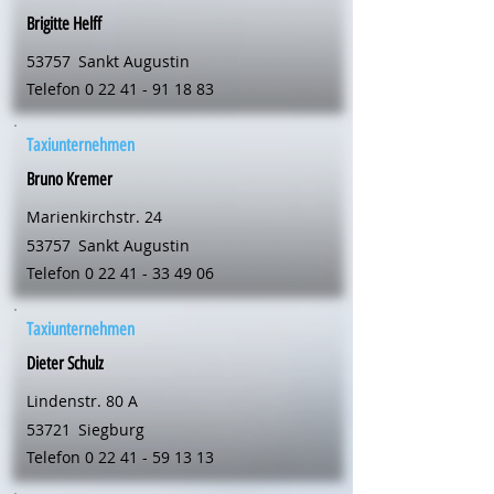
Brigitte Helff
53757
Sankt Augustin
Telefon
0 22 41 - 91 18 83
Taxiunternehmen
Bruno Kremer
Marienkirchstr. 24
53757
Sankt Augustin
Telefon
0 22 41 - 33 49 06
Taxiunternehmen
Dieter Schulz
Lindenstr. 80 A
53721
Siegburg
Telefon
0 22 41 - 59 13 13