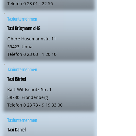
Telefon
0 23 01 - 22 56
Taxiunternehmen
Taxi Brügmann oHG
Obere Husemannstr. 11
59423
Unna
Telefon
0 23 03 - 1 20 10
Taxiunternehmen
Taxi Bärbel
Karl-Wildschütz-Str. 1
58730
Fröndenberg
Telefon
0 23 73 - 9 19 33 00
Taxiunternehmen
Taxi Daniel