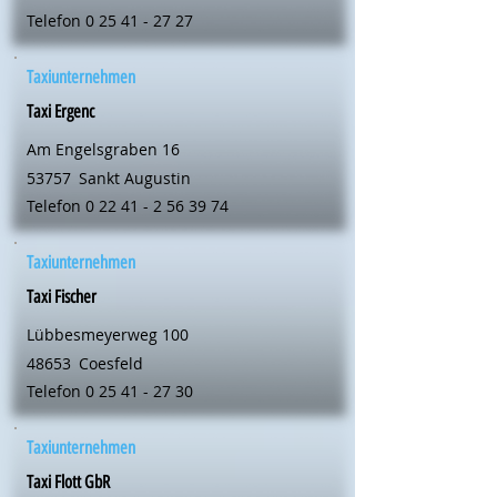
Telefon
0 25 41 - 27 27
Taxiunternehmen
Taxi Ergenc
Am Engelsgraben 16
53757
Sankt Augustin
Telefon
0 22 41 - 2 56 39 74
Taxiunternehmen
Taxi Fischer
Lübbesmeyerweg 100
48653
Coesfeld
Telefon
0 25 41 - 27 30
Taxiunternehmen
Taxi Flott GbR