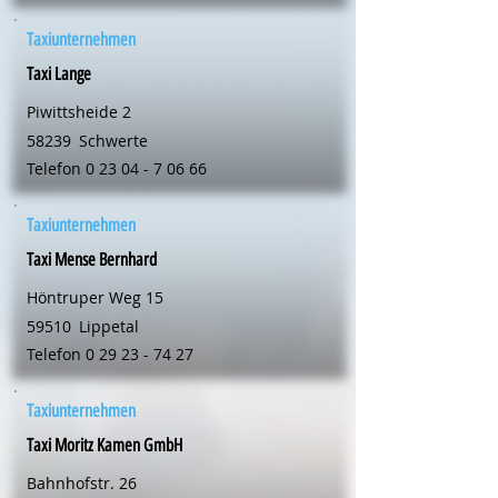
Taxiunternehmen
Taxi Lange
Piwittsheide 2
58239
Schwerte
Telefon
0 23 04 - 7 06 66
Taxiunternehmen
Taxi Mense Bernhard
Höntruper Weg 15
59510
Lippetal
Telefon
0 29 23 - 74 27
Taxiunternehmen
Taxi Moritz Kamen GmbH
Bahnhofstr. 26