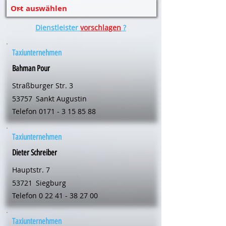
Dienstleister
vorschlagen
?
Taxiunternehmen
Bahman Pour
Straßburger Str. 3
53757
Sankt Augustin
Telefon
0171 - 3 15 85 88
Taxiunternehmen
Dieter Schreiber
Hauptstr. 7
53721
Siegburg
Telefon
0 22 41 - 38 27 00
Taxiunternehmen