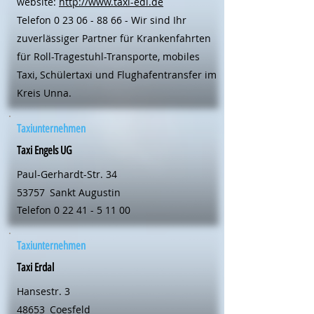
website:
http://www.taxi-edi.de
Telefon
0 23 06 - 88 66
- Wir sind Ihr
zuverlässiger Partner für Krankenfahrten
für Roll-Tragestuhl-Transporte, mobiles
Taxi, Schülertaxi und Flughafentransfer im
Kreis Unna.
Taxiunternehmen
Taxi Engels UG
Paul-Gerhardt-Str. 34
53757
Sankt Augustin
Telefon
0 22 41 - 5 11 00
Taxiunternehmen
Taxi Erdal
Hansestr. 3
48653
Coesfeld