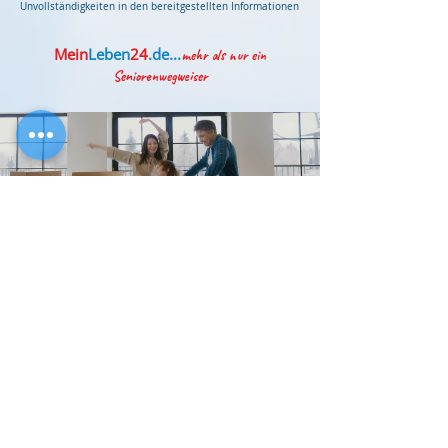
Unvollständigkeiten in den bereitgestellten Informationen
Mein
Leben
24
.de...
mehr als nur ein
Seniorenwegweiser
So
sieht
ein
Umzug
mit
aus...