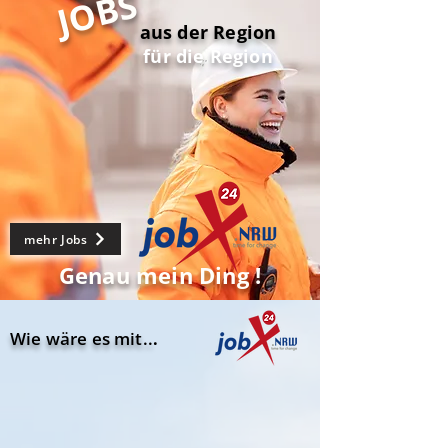
JOBS
aus der Region
für die Region
mehr Jobs
Genau mein Ding !
Wie wäre es mit..
.
Ausbildungsplatz 2025
zur MFA Medizinischer