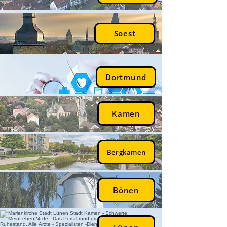
Soest
Dortmund
Kamen
Bergkamen
Bönen