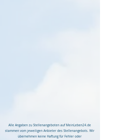
Fachangestellte (m/w/d)
Standort:
Unna
mehr
Firma:
Gemeinschaftspraxis Dr.
Patrick Hirsch, Nina Rütten,
Dr. Sabine Remmers
Kurzbeschreibung:
Entdecke die spannende Welt der Gynäkologie
und Geburtshilfe und werde Teil unseres
großartigen Praxisteams!
Standort/Region:
Unna
Job-/Stellentyp:
Ausbildung
Arbeitsbeginn:
August 2024
Alle Angaben zu Stellenangeboten auf MeinLeben24.de
stammen vom jeweiligen Anbieter des Stellenangebots. Wir
übernehmen keine Haftung für Fehler oder