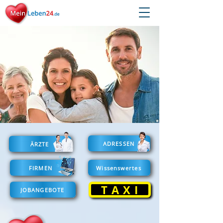
ADRESSEN
ÄRZTE
FIRMEN
Wissenswertes
T A X I
JOBANGEBOTE