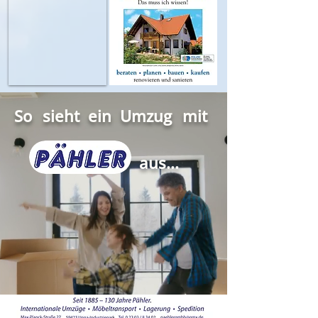
So
sieht
ein
Umzug
mit
aus...