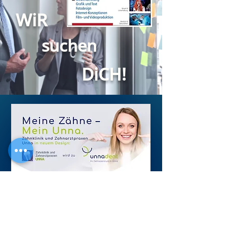
WiR
suchen
DiCH!