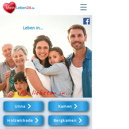
Mein
Leben in...
Am liebsten in...
Unna
Kamen
Holzwickede
Bergkamen