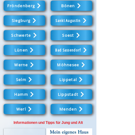
Fröndenberg
Bönen
Siegburg
Sankt Augustin
Schwerte
Soest
Lünen
Bad Sassendorf
Werne
Möhnesee
Selm
Lippetal
Hamm
Lippstadt
Werl
Menden
Informationen und Tipps für Jung und Alt